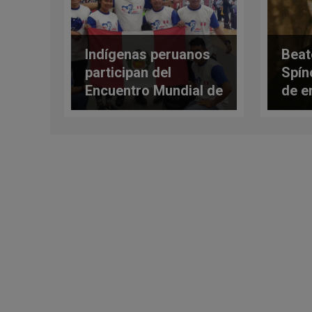
Indígenas peruanos
Beat
participan del
Spín
Encuentro Mundial de
de e
Jóvenes Indígenas