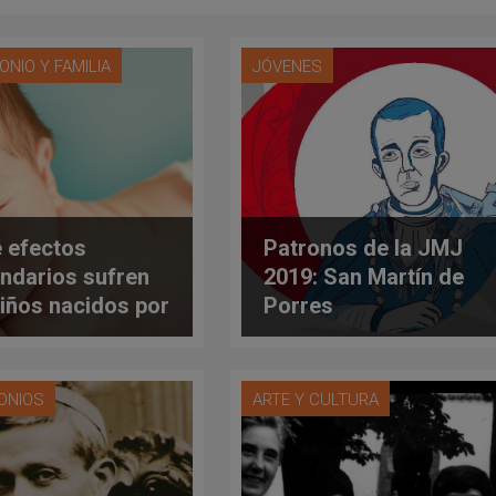
ONIO Y FAMILIA
JÓVENES
 efectos
Patronos de la JMJ
ndarios sufren
2019: San Martín de
niños nacidos por
Porres
oducción
tida?
ONIOS
ARTE Y CULTURA