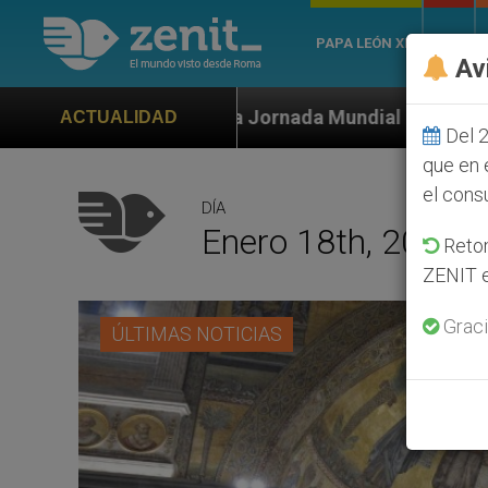
PAPA LEÓN XIV
ROMA
Av
ornada Mundial de la Juventud Seúl 2027
ONU s
ACTUALIDAD
Del 2
que en 
el cons
DÍA
Enero 18th, 2019
Retom
ZENIT e
Graci
ÚLTIMAS NOTICIAS