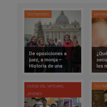
TESTIMONIOS
MATRIM
De oposiciones a
¿Qué
juez, a monja –
secu
Historia de una
los 
vocación (I)
repr
asis
,
CIUDAD DEL VATICANO
TESTIM
JÓVENES