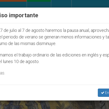
IGLESIA Y MUNDO
DOCUMENTOS
DONATIVOS
iso importante
e pronuncia ante caso de obispo católico desaparecid
7 de julio al 7 de agosto haremos la pausa anual, aprovec
el periodo de verano se generan menos informaciones y t
umo de las mismas disminuye.
amos el trabajo ordinario de las ediciones en inglés y es
l lunes 10 de agosto.
as.
En