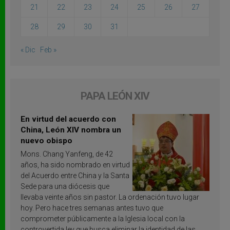
21
22
23
24
25
26
27
28
29
30
31
« Dic
Feb »
PAPA LEÓN XIV
En virtud del acuerdo con
China, León XIV nombra un
nuevo obispo
Mons. Chang Yanfeng, de 42
años, ha sido nombrado en virtud
del Acuerdo entre China y la Santa
Sede para una diócesis que
llevaba veinte años sin pastor. La ordenación tuvo lugar
hoy. Pero hace tres semanas antes tuvo que
comprometer públicamente a la Iglesia local con la
controvertida ley que busca eliminar la identidad de las