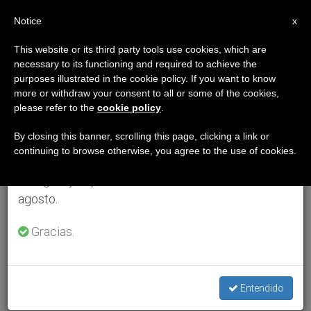
ES
Notice
×
x
Aviso importante
This website or its third party tools use cookies, which are
necessary to its functioning and required to achieve the
Del 27 de julio al 7 de agosto haremos la pausa
purposes illustrated in the cookie policy. If you want to know
anual, aprovechando que en el periodo de verano
more or withdraw your consent to all or some of the cookies,
please refer to the
cookie policy
.
se generan menos informaciones y también el
consumo de las mismas disminuye.
By closing this banner, scrolling this page, clicking a link or
continuing to browse otherwise, you agree to the use of cookies.
Retomamos el trabajo ordinario de las ediciones
en inglés y español de ZENIT el lunes 10 de
agosto.
Gracias.
Entendido