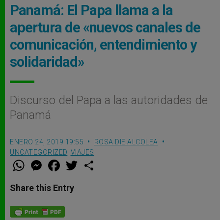
Panamá: El Papa llama a la
apertura de «nuevos canales de
comunicación, entendimiento y
solidaridad»
Discurso del Papa a las autoridades de
Panamá
ENERO 24, 2019 19:55
ROSA DIE ALCOLEA
UNCATEGORIZED
,
VIAJES
W
M
F
T
S
h
e
a
w
h
a
s
c
i
a
t
s
e
t
r
Share this Entry
s
e
b
t
e
A
n
o
e
p
g
o
r
p
e
k