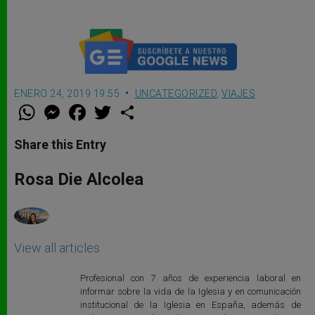
ENERO 24, 2019 19:55
UNCATEGORIZED
,
VIAJES
W
M
F
T
S
h
e
a
w
h
a
s
c
i
a
t
s
e
t
r
Share this Entry
s
e
b
t
e
A
n
o
e
p
g
o
r
Rosa Die Alcolea
p
e
k
r
View all articles
Profesional con 7 años de experiencia laboral en
informar sobre la vida de la Iglesia y en comunicación
institucional de la Iglesia en España, además de