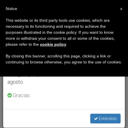
ES
Notice
×
x
Aviso importante
This website or its third party tools use cookies, which are
necessary to its functioning and required to achieve the
Del 27 de julio al 7 de agosto haremos la pausa
purposes illustrated in the cookie policy. If you want to know
anual, aprovechando que en el periodo de verano
more or withdraw your consent to all or some of the cookies,
please refer to the
cookie policy
.
se generan menos informaciones y también el
consumo de las mismas disminuye.
By closing this banner, scrolling this page, clicking a link or
continuing to browse otherwise, you agree to the use of cookies.
Retomamos el trabajo ordinario de las ediciones
en inglés y español de ZENIT el lunes 10 de
agosto.
Gracias.
Entendido