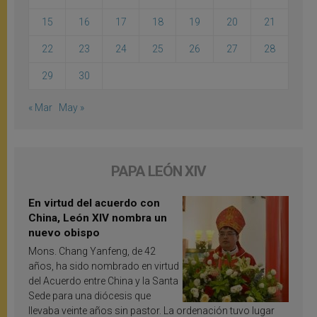
15
16
17
18
19
20
21
22
23
24
25
26
27
28
29
30
« Mar
May »
PAPA LEÓN XIV
En virtud del acuerdo con
China, León XIV nombra un
nuevo obispo
Mons. Chang Yanfeng, de 42
años, ha sido nombrado en virtud
del Acuerdo entre China y la Santa
Sede para una diócesis que
llevaba veinte años sin pastor. La ordenación tuvo lugar