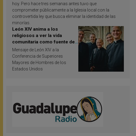
hoy. Pero hace tres semanas antes tuvo que
comprometer públicamente a la Iglesia local con la
controvertida ley que busca eliminar la identidad de las
minorías.
León XIV anima a los
religiosos a ver la vida
comunitaria como fuente de
inspiración y santificación
Mensaje de León XIV a la
Conferencia de Superiores
Mayores de Hombres de los
Estados Unidos