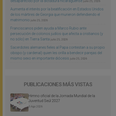
desaparecido por la dictadura nicaragüense
julio 25, 2026
Aumenta el interés por la beatificación en Estados Unidos
de los mártires de Georgia que murieron defendiendo el
matrimonio
julio 25, 2026
Franciscanos piden ayuda a Marco Rubio ante
persecución de colonos judíos que afecta a cristianos (y
no sólo) en Tierra Santa
julio 25, 2026
Sacerdotes alemanes fieles al Papa contestan a su propio
obispo (y cardenal) quien les orilla a bendecir parejas del
mismo sexo en importante diócesis
julio 25, 2026
PUBLICACIONES MÁS VISTAS
Himno oficial de la Jornada Mundial de la
Juventud Seúl 2027
3 Ago 2026