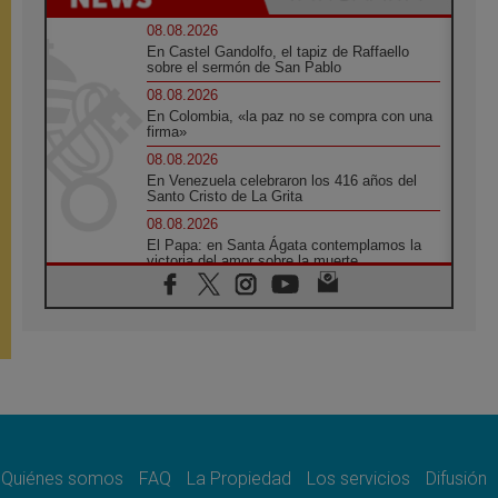
08.08.2026
En Castel Gandolfo, el tapiz de Raffaello
sobre el sermón de San Pablo
08.08.2026
En Colombia, «la paz no se compra con una
firma»
08.08.2026
En Venezuela celebraron los 416 años del
Santo Cristo de La Grita
08.08.2026
El Papa: en Santa Ágata contemplamos la
victoria del amor sobre la muerte
08.08.2026
León XIV visitará el Santuario de la Madre
del Buen Consejo de Genazzano
07.08.2026
Filipinas: el Vicariato Apostólico de Calapán
se convierte en diócesis
07.08.2026
Honduras: Los desplazados invisibles de una
crisis olvidada
Quiénes somos
FAQ
La Propiedad
Los servicios
Difusión
07.08.2026