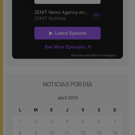
NOTICIAS POR DÍA
abril 2019
L
M
X
J
V
S
D
1
2
3
4
5
6
7
8
9
10
11
12
13
14