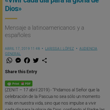
Dios»
Mensaje a latinoamericanos y a
españoles
ABRIL 17, 2019 11:48
LARISSA I. LÓPEZ
AUDIENCIA
GENERAL
W
M
F
T
S
h
e
a
w
h
a
s
c
i
a
t
s
e
t
r
Share this Entry
s
e
b
t
e
A
n
o
e
p
g
o
r
p
e
k
r
(ZENIT – 17 abril 2019).- “Pidamos al Señor que la
celebración de la Pascua no sea sólo un momento
más en nuestra vida, sino que nos impulse a vivir
cada día para la gloria de Dios, confiando al Padre las