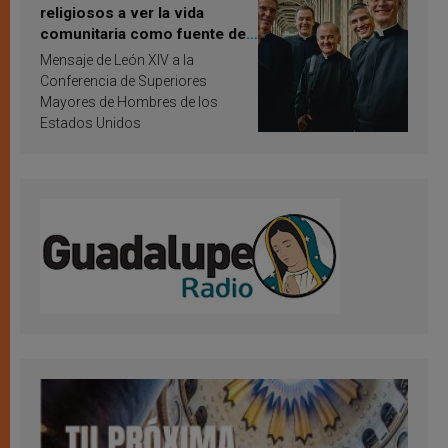
religiosos a ver la vida
comunitaria como fuente de
inspiración y santificación
Mensaje de León XIV a la
Conferencia de Superiores
Mayores de Hombres de los
Estados Unidos