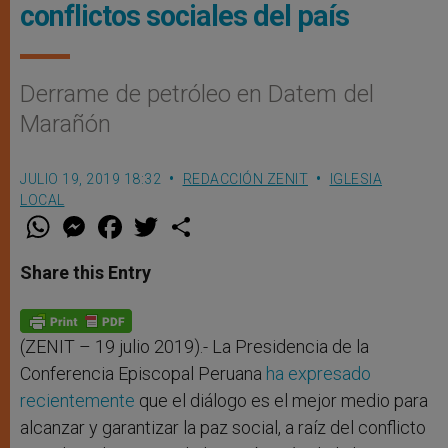
conflictos sociales del país
Derrame de petróleo en Datem del
Marañón
JULIO 19, 2019 18:32
REDACCIÓN ZENIT
IGLESIA
LOCAL
W
M
F
T
S
h
e
a
w
h
a
s
c
i
a
t
s
e
t
r
Share this Entry
s
e
b
t
e
A
n
o
e
p
g
o
r
p
e
k
r
(ZENIT – 19 julio 2019).- La Presidencia de la
Conferencia Episcopal Peruana
ha expresado
recientemente
que el diálogo es el mejor medio para
alcanzar y garantizar la paz social, a raíz del conflicto