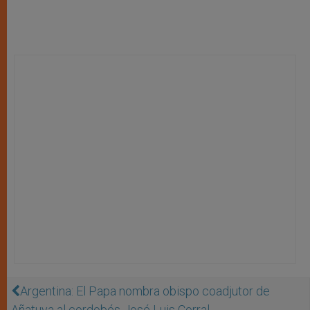
Argentina: El Papa nombra obispo coadjutor de
Añatuya al cordobés José Luis Corral