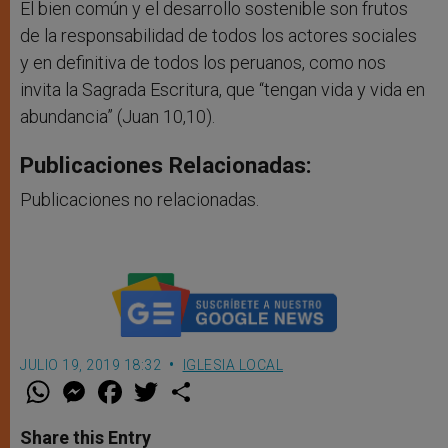
El bien común y el desarrollo sostenible son frutos
de la responsabilidad de todos los actores sociales
y en definitiva de todos los peruanos, como nos
invita la Sagrada Escritura, que “tengan vida y vida en
abundancia” (Juan 10,10).
Publicaciones Relacionadas:
Publicaciones no relacionadas.
JULIO 19, 2019 18:32
IGLESIA LOCAL
W
M
F
T
S
h
e
a
w
h
a
s
c
i
a
t
s
e
t
r
Share this Entry
s
e
b
t
e