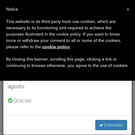
ES
Notice
×
x
Aviso importante
This website or its third party tools use cookies, which are
necessary to its functioning and required to achieve the
Del 27 de julio al 7 de agosto haremos la pausa
purposes illustrated in the cookie policy. If you want to know
anual, aprovechando que en el periodo de verano
more or withdraw your consent to all or some of the cookies,
please refer to the
cookie policy
.
se generan menos informaciones y también el
consumo de las mismas disminuye.
By closing this banner, scrolling this page, clicking a link or
continuing to browse otherwise, you agree to the use of cookies.
Retomamos el trabajo ordinario de las ediciones
en inglés y español de ZENIT el lunes 10 de
agosto.
Gracias.
Entendido