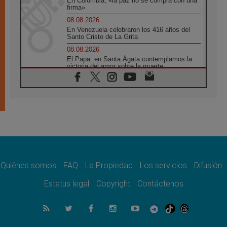
En Colombia, «la paz no se compra con una
firma»
08.08.2026
En Venezuela celebraron los 416 años del
Santo Cristo de La Grita
08.08.2026
El Papa: en Santa Ágata contemplamos la
victoria del amor sobre la muerte
08.08.2026
León XIV visitará el Santuario de la Madre
del Buen Consejo de Genazzano
07.08.2026
Filipinas: el Vicariato Apostólico de Calapán
se convierte en diócesis
07.08.2026
Honduras: Los desplazados invisibles de una
crisis olvidada
Quiénes somos
FAQ
La Propiedad
Los servicios
Difusión
07.08.2026
Bokalic: "En Argentina el Papa León señalará
Estatus legal
Copyright
Contáctenos
el compromiso del cristiano"
07.08.2026
La matanza de niños en Gaza no cesa: 300
muertos en 300 días
07.08.2026