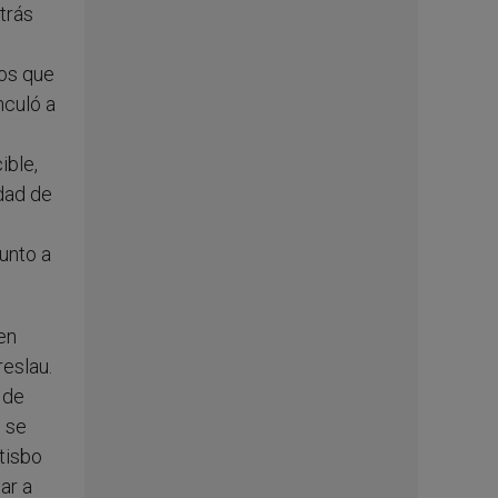
trás
jos que
nculó a
ible,
edad de
unto a
en
reslau.
 de
 se
atisbo
ar a