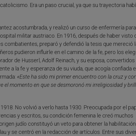
catolicismo. Era un paso crucial, ya que su trayectoria hab
antez acostumbrada, y realizó un curso de enfermería para
hospital militar austriaco. En 1916, después de haber visto 
es combatientes, preparó y defendió la tesis que mereció 
eros pudieron influirle en el camino de la fe, pero los ele
borador de Husserl, Adolf Reinach, y su esposa, convertidos 
rente a la fe y esperanza de su viuda, que acogía confiada e
armada:
«Este ha sido mi primer encuentro con la cruz y con
e el momento en que se desmoronó mi irreligiosidad y bril
1918. No volvió a verlo hasta 1930. Preocupada por el pa
erencias y escritos, su condición femenina le creó muchos
rigen judío constituyó un veto para obtener la habilitación
lau y se centró en la redacción de artículos. Entre sus dive