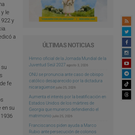
na
 y le
 1922 y
ia.
edicó a
ÚLTIMAS NOTICIAS
Himno oficial de la Jornada Mundial de la
Juventud Seúl 2027
agosto 3, 2026
 su
ONU se pronuncia ante caso de obispo
s
católico desaparecido por la dictadura
de fe
nicaragüense
julio 25, 2026
Aumenta el interés por la beatificación en
os
Estados Unidos de los mártires de
e en su
Georgia que murieron defendiendo el
n 1936
matrimonio
julio 25, 2026
Franciscanos piden ayuda a Marco
Rubio ante persecución de colonos