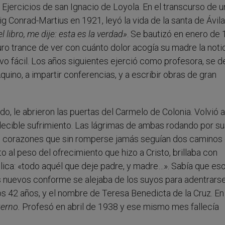
 Ejercicios de san Ignacio de Loyola. En el transcurso de u
 Conrad-Martius en 1921, leyó la vida de la santa de Ávila
 libro, me dije: esta es la verdad»
. Se bautizó en enero de
uro trance de ver con cuánto dolor acogía su madre la notic
vo fácil. Los años siguientes ejerció como profesora, se d
quino, a impartir conferencias, y a escribir obras de gran
do, le abrieron las puertas del Carmelo de Colonia. Volvió a
ecible sufrimiento. Las lágrimas de ambas rodando por su
os corazones que sin romperse jamás seguían dos caminos 
 al peso del ofrecimiento que hizo a Cristo, brillaba con
élica: «todo aquél que deje padre, y madre…». Sabía que es
es nuevos conforme se alejaba de los suyos para adentrars
os 42 años, y el nombre de Teresa Benedicta de la Cruz. E
terno.
Profesó en abril de 1938 y ese mismo mes fallecía