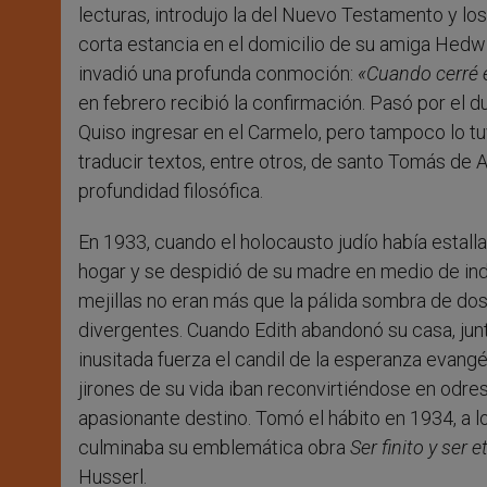
lecturas, introdujo la del Nuevo Testamento y los
corta estancia en el domicilio de su amiga Hedwig
invadió una profunda conmoción:
«Cuando cerré el
en febrero recibió la confirmación. Pasó por el d
Quiso ingresar en el Carmelo, pero tampoco lo tu
traducir textos, entre otros, de santo Tomás de A
profundidad filosófica.
En 1933, cuando el holocausto judío había estalla
hogar y se despidió de su madre en medio de ind
mejillas no eran más que la pálida sombra de d
divergentes. Cuando Edith abandonó su casa, junto
inusitada fuerza el candil de la esperanza evang
jirones de su vida iban reconvirtiéndose en odr
apasionante destino. Tomó el hábito en 1934, a l
culminaba su emblemática obra
Ser finito y ser e
Husserl.