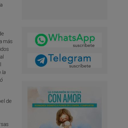
ía
de
la más
gidos
al
l
 la
ló
pel de
rsas