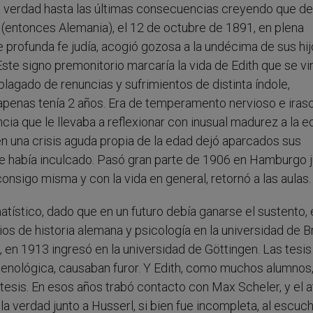
la verdad hasta las últimas consecuencias creyendo que de
a (entonces Alemania), el 12 de octubre de 1891, en plena
 profunda fe judía, acogió gozosa a la undécima de sus hi
Este signo premonitorio marcaría la vida de Edith que se vi
plagado de renuncias y sufrimientos de distinta índole,
penas tenía 2 años. Era de temperamento nervioso e irasc
ncia que le llevaba a reflexionar con inusual madurez a la 
 en una crisis aguda propia de la edad dejó aparcados sus
le había inculcado. Pasó gran parte de 1906 en Hamburgo j
consigo misma y con la vida en general, retornó a las aulas.
tístico, dado que en un futuro debía ganarse el sustento, 
ios de historia alemana y psicología en la universidad de B
o, en 1913 ingresó en la universidad de Göttingen. Las tesis
enológica, causaban furor. Y Edith, como muchos alumnos,
de tesis. En esos años trabó contacto con Max Scheler, y el 
a verdad junto a Husserl, si bien fue incompleta, al escuch