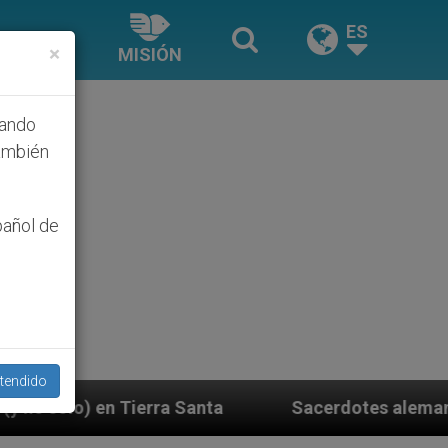
ES
×
MISIÓN
hando
ambién
pañol de
tendido
Sacerdotes alemanes fieles al Papa contestan a 