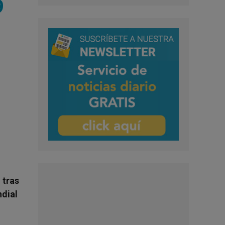
9
 tras
ndial