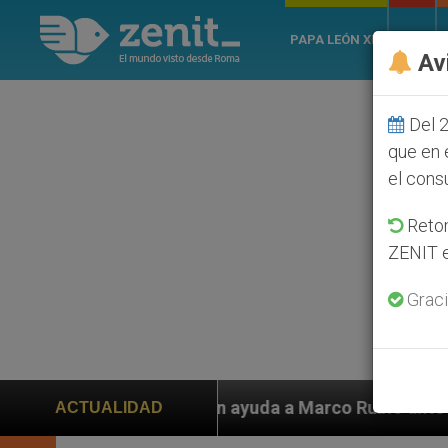
PAPA LEÓN XIV
ROMA
Av
Del 2
que en 
el cons
Retom
ZENIT e
Graci
yuda a Marco Rubio ante persecución de colonos judíos
ACTUALIDAD