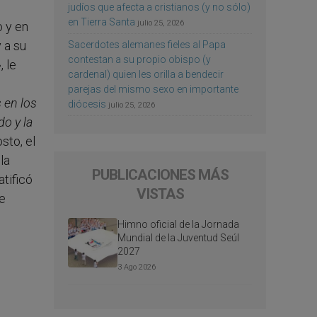
judíos que afecta a cristianos (y no sólo)
en Tierra Santa
julio 25, 2026
o y en
 a su
Sacerdotes alemanes fieles al Papa
contestan a su propio obispo (y
»
, le
cardenal) quien les orilla a bendecir
parejas del mismo sexo en importante
 en los
diócesis
julio 25, 2026
do y la
sto, el
la
PUBLICACIONES MÁS
atificó
VISTAS
de
Himno oficial de la Jornada
Mundial de la Juventud Seúl
2027
3 Ago 2026