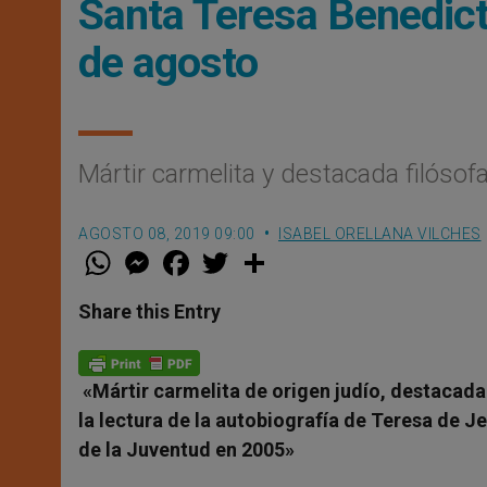
Santa Teresa Benedicta
de agosto
Mártir carmelita y destacada filósof
AGOSTO 08, 2019 09:00
ISABEL ORELLANA VILCHES
W
M
F
T
S
h
e
a
w
h
a
s
c
i
a
t
s
e
t
r
Share this Entry
s
e
b
t
e
A
n
o
e
p
g
o
r
p
e
k
«Mártir carmelita de origen judío, destacada 
r
la lectura de la autobiografía de Teresa de 
de la Juventud en 2005»