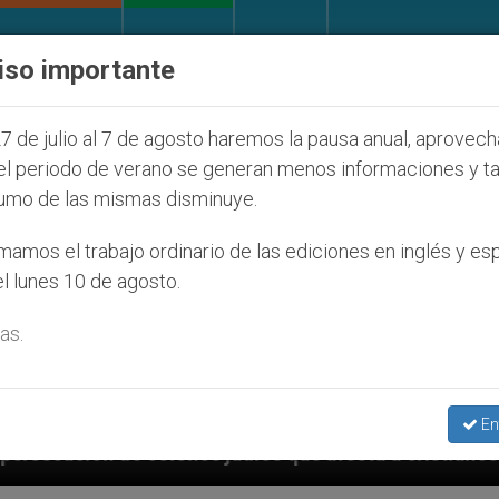
IGLESIA Y MUNDO
DOCUMENTOS
DONATIVOS
iso importante
7 de julio al 7 de agosto haremos la pausa anual, aprovec
el periodo de verano se generan menos informaciones y t
umo de las mismas disminuye.
amos el trabajo ordinario de las ediciones en inglés y es
l lunes 10 de agosto.
as.
En
 que afecta a cristianos (y no sólo) en Tierra Santa