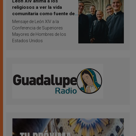
León XIV anima a los
religiosos a ver la vida
comunitaria como fuente de
inspiración y santificación
Mensaje de León XIV a la
Conferencia de Superiores
Mayores de Hombres de los
Estados Unidos