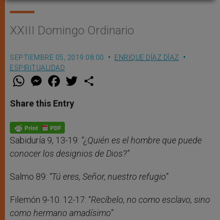
XXIII Domingo Ordinario
SEPTIEMBRE 05, 2019 08:00
ENRIQUE DÍAZ DÍAZ
ESPIRITUALIDAD
W
M
F
T
S
h
e
a
w
h
a
s
c
i
a
t
s
e
t
r
Share this Entry
s
e
b
t
e
A
n
o
e
p
g
o
r
p
e
k
r
Sabiduría 9, 13-19:
“¿Quién es el hombre que puede
conocer los designios de Dios?”
Salmo 89:
“Tú eres, Señor, nuestro refugio”
Filemón 9-10. 12-17: “
Recíbelo, no como esclavo, sino
como hermano amadísimo”