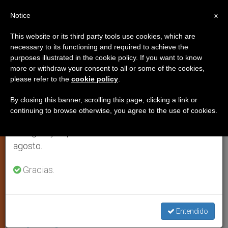
ES
Notice
×
x
Aviso importante
This website or its third party tools use cookies, which are
necessary to its functioning and required to achieve the
Del 27 de julio al 7 de agosto haremos la pausa
ESPIRITUALIDAD
purposes illustrated in the cookie policy. If you want to know
anual, aprovechando que en el periodo de verano
more or withdraw your consent to all or some of the cookies,
please refer to the
cookie policy
.
se generan menos informaciones y también el
consumo de las mismas disminuye.
By closing this banner, scrolling this page, clicking a link or
continuing to browse otherwise, you agree to the use of cookies.
Retomamos el trabajo ordinario de las ediciones
en inglés y español de ZENIT el lunes 10 de
agosto.
Gracias.
(ZENIT/HSM - San Gioacchino In Prati)
Monseñor Enrique Díaz Díaz:
Entendido
«Optar por la cruz»