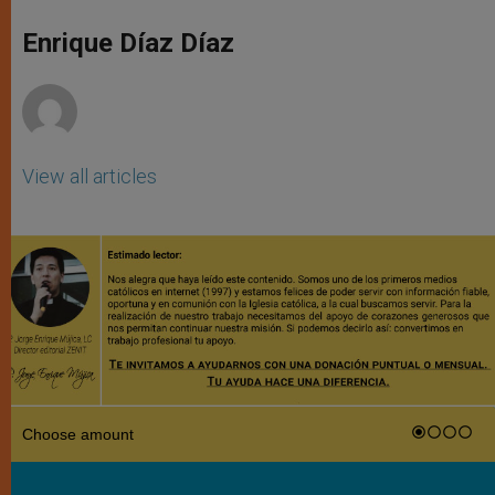
A
n
o
e
p
g
o
r
Enrique Díaz Díaz
p
e
k
r
View all articles