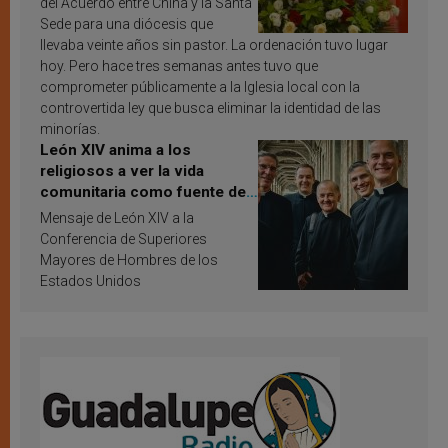
del Acuerdo entre China y la Santa
Sede para una diócesis que
llevaba veinte años sin pastor. La ordenación tuvo lugar
hoy. Pero hace tres semanas antes tuvo que
comprometer públicamente a la Iglesia local con la
controvertida ley que busca eliminar la identidad de las
minorías.
León XIV anima a los
religiosos a ver la vida
comunitaria como fuente de
inspiración y santificación
Mensaje de León XIV a la
Conferencia de Superiores
Mayores de Hombres de los
Estados Unidos