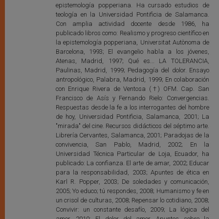
epistemología popperiana. Ha cursado estudios de
teología en la Universidad Pontificia de Salamanca.
Con amplia actividad docente desde 1986, ha
publicado libros como: Realismo y progreso científico en
la epistemología popperiana, Universitat Autònoma de
Barcelona, 1993; El evangelio habla a los jóvenes,
Atenas, Madrid, 1997; Qué es... LA TOLERANCIA,
Paulinas, Madrid, 1999; Pedagogía del dolor. Ensayo
antropológico, Palabra, Madrid, 1999; En colaboración
con Enrique Rivera de Ventosa (†) OFM. Cap. San
Francisco de Asís y Fernando Rielo: Convergencias.
Respuestas desde la fe a los interrogantes del hombre
de hoy, Universidad Pontificia, Salamanca, 2001; La
"mirada" del cine. Recursos didácticos del séptimo arte.
Librería Cervantes, Salamanca, 2001; Paradojas de la
convivencia, San Pablo, Madrid, 2002; En la
Universidad Técnica Particular de Loja, Ecuador, ha
publicado: La confianza. El arte de amar, 2002; Educar
para la responsabilidad, 2003; Apuntes de ética en
Karl R. Popper, 2003; De soledades y comunicación,
2005; Yo educo; tú respondes, 2008; Humanismo y fe en
un crisol de culturas, 2008; Repensar lo cotidiano, 2008;
Convivir: un constante desafío, 2009; La lógica del
amor, 2010; El dolor del amor. Apuntes sobre la