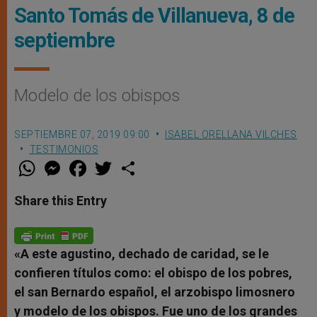
Santo Tomás de Villanueva, 8 de
septiembre
Modelo de los obispos
SEPTIEMBRE 07, 2019 09:00
ISABEL ORELLANA VILCHES
TESTIMONIOS
W
M
F
T
S
h
e
a
w
h
a
s
c
i
a
t
s
e
t
r
Share this Entry
s
e
b
t
e
A
n
o
e
p
g
o
r
p
e
k
r
«A este agustino, dechado de caridad, se le
confieren títulos como: el obispo de los pobres,
el san Bernardo español, el arzobispo limosnero
y modelo de los obispos. Fue uno de los grandes