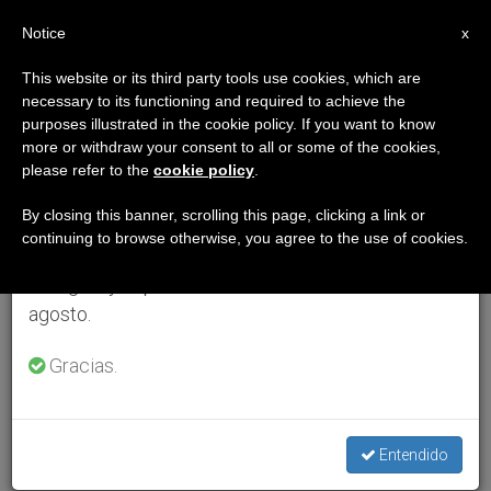
ES
Notice
×
x
Aviso importante
This website or its third party tools use cookies, which are
necessary to its functioning and required to achieve the
Del 27 de julio al 7 de agosto haremos la pausa
purposes illustrated in the cookie policy. If you want to know
anual, aprovechando que en el periodo de verano
more or withdraw your consent to all or some of the cookies,
please refer to the
cookie policy
.
se generan menos informaciones y también el
consumo de las mismas disminuye.
By closing this banner, scrolling this page, clicking a link or
continuing to browse otherwise, you agree to the use of cookies.
Retomamos el trabajo ordinario de las ediciones
en inglés y español de ZENIT el lunes 10 de
agosto.
Gracias.
Entendido