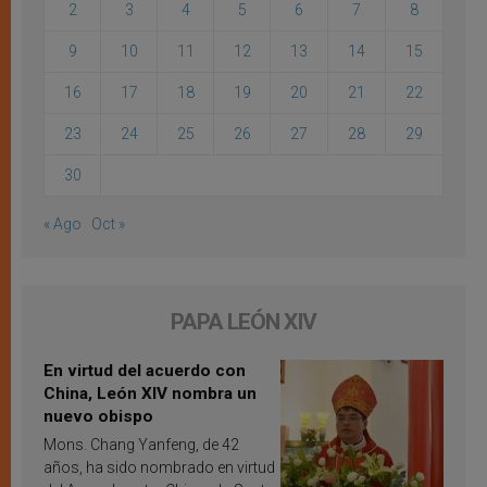
2
3
4
5
6
7
8
9
10
11
12
13
14
15
16
17
18
19
20
21
22
23
24
25
26
27
28
29
30
« Ago
Oct »
PAPA LEÓN XIV
En virtud del acuerdo con
China, León XIV nombra un
nuevo obispo
Mons. Chang Yanfeng, de 42
años, ha sido nombrado en virtud