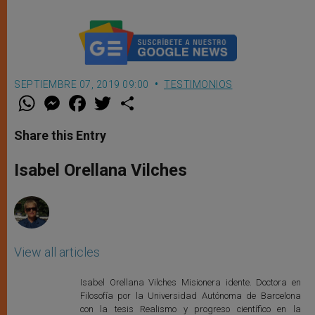
SEPTIEMBRE 07, 2019 09:00
TESTIMONIOS
W
M
F
T
S
h
e
a
w
h
a
s
c
i
a
t
s
e
t
r
Share this Entry
s
e
b
t
e
A
n
o
e
p
g
o
r
Isabel Orellana Vilches
p
e
k
r
View all articles
Isabel Orellana Vilches Misionera idente. Doctora en
Filosofía por la Universidad Autónoma de Barcelona
con la tesis Realismo y progreso científico en la