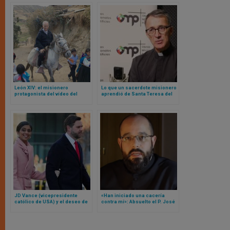
León XIV: el misionero
Lo que un sacerdote misionero
protagonista del vídeo del
aprendió de Santa Teresa del
Domund
Niño Jesús
JD Vance (vicepresidente
«Han iniciado una cacería
católico de USA) y el deseo de
contra mí»: Absuelto el P. José
conversión al catolicismo para
Francisco Delgado, impulsor
su esposa
de ‘La Sacristía de la Vendée’