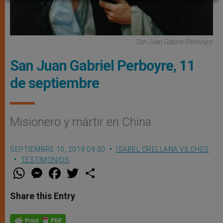
San Juan Gabriel Perboyre
San Juan Gabriel Perboyre, 11
de septiembre
Misionero y mártir en China
SEPTIEMBRE 10, 2019 09:00
ISABEL ORELLANA VILCHES
TESTIMONIOS
W
M
F
T
S
h
e
a
w
h
a
s
c
i
a
t
s
e
t
r
Share this Entry
s
e
b
t
e
A
n
o
e
p
g
o
r