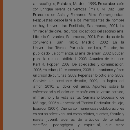
antropológico, Palabra, Madrid, 1999; En colaboración
con Enrique Rivera de Ventosa (†) OFM. Cap. San
Francisco de Asís y Fernando Rielo: Convergencias.
Respuestas desde la fe a los interrogantes del hombre
de hoy, Universidad Pontificia, Salamanca, 2001; La
"mirada" del cine. Recursos didácticos del séptimo arte.
Librería Cervantes, Salamanca, 2001; Paradojas de la
convivencia, San Pablo, Madrid, 2002; En la
Universidad Técnica Particular de Loja, Ecuador, ha
publicado: La confianza. El arte de amar, 2002; Educar
para la responsabilidad, 2003; Apuntes de ética en
Karl R. Popper, 2003; De soledades y comunicación,
2005; Yo educo; tú respondes, 2008; Humanismo y fe en
un crisol de culturas, 2008; Repensar lo cotidiano, 2008;
Convivir: un constante desafío, 2009; La lógica del
amor, 2010; El dolor del amor. Apuntes sobre la
enfermedad y el dolor en relación con la virtud heroica,
el martirio y la vida santa. Seminario Diocesano de
Málaga, 2006 y Universidad Técnica Particular de Loja,
Ecuador (2007). Cuenta con numerosas colaboraciones
en obras colectivas, así como relatos, cuentos, fábula y
novela juvenil, además de artículos de temática
científica, pedagógica y espiritual, que viene