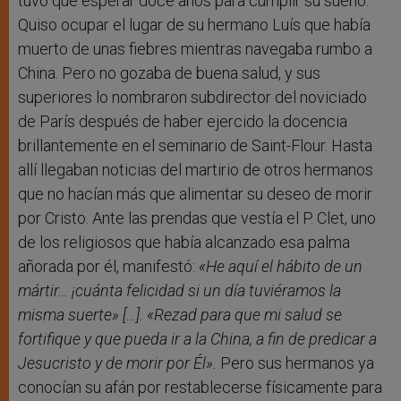
tuvo que esperar doce años para cumplir su sueño.
Quiso ocupar el lugar de su hermano Luís que había
muerto de unas fiebres mientras navegaba rumbo a
China. Pero no gozaba de buena salud, y sus
superiores lo nombraron subdirector del noviciado
de París después de haber ejercido la docencia
brillantemente en el seminario de Saint-Flour. Hasta
allí llegaban noticias del martirio de otros hermanos
que no hacían más que alimentar su deseo de morir
por Cristo. Ante las prendas que vestía el P. Clet, uno
de los religiosos que había alcanzado esa palma
añorada por él, manifestó:
«He aquí el hábito de un
mártir… ¡cuánta felicidad si un día tuviéramos la
misma suerte» […]. «Rezad para que mi salud se
fortifique y que pueda ir a la China, a fin de predicar a
Jesucristo y de morir por Él».
Pero sus hermanos ya
conocían su afán por restablecerse físicamente para