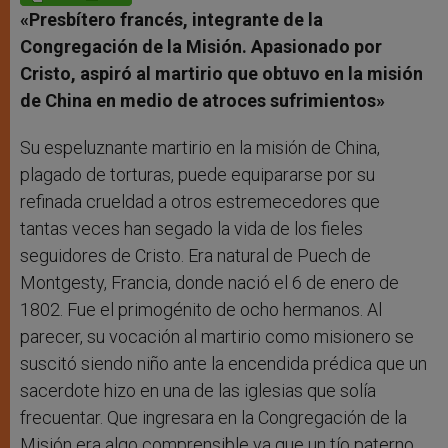
p
e
k
r
«Presbítero francés, integrante de la
Congregación de la Misión. Apasionado por
Cristo, aspiró al martirio que obtuvo en la misión
de China en medio de atroces sufrimientos
»
Su espeluznante martirio en la misión de China,
plagado de torturas, puede equipararse por su
refinada crueldad a otros estremecedores que
tantas veces han segado la vida de los fieles
seguidores de Cristo. Era natural de Puech de
Montgesty, Francia, donde nació el 6 de enero de
1802. Fue el primogénito de ocho hermanos. Al
parecer, su vocación al martirio como misionero se
suscitó siendo niño ante la encendida prédica que un
sacerdote hizo en una de las iglesias que solía
frecuentar. Que ingresara en la Congregación de la
Misión era algo comprensible ya que un tío paterno