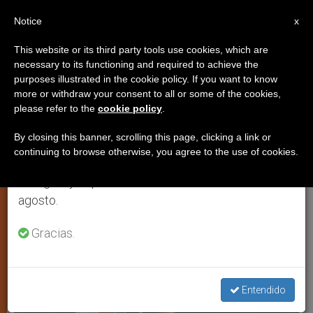
ES
Notice
×
x
Aviso importante
This website or its third party tools use cookies, which are
necessary to its functioning and required to achieve the
Del 27 de julio al 7 de agosto haremos la pausa
TESTIMONIOS
purposes illustrated in the cookie policy. If you want to know
anual, aprovechando que en el periodo de verano
more or withdraw your consent to all or some of the cookies,
please refer to the
cookie policy
.
se generan menos informaciones y también el
consumo de las mismas disminuye.
By closing this banner, scrolling this page, clicking a link or
continuing to browse otherwise, you agree to the use of cookies.
Retomamos el trabajo ordinario de las ediciones
en inglés y español de ZENIT el lunes 10 de
agosto.
Gracias.
Entendido