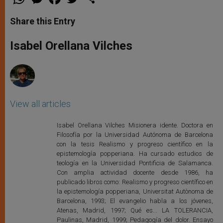
h
e
a
w
h
a
s
c
i
a
t
s
e
t
r
Share this Entry
s
e
b
t
e
A
n
o
e
p
g
o
r
Isabel Orellana Vilches
p
e
k
r
View all articles
Isabel Orellana Vilches Misionera idente. Doctora en
Filosofía por la Universidad Autónoma de Barcelona
con la tesis Realismo y progreso científico en la
epistemología popperiana. Ha cursado estudios de
teología en la Universidad Pontificia de Salamanca.
Con amplia actividad docente desde 1986, ha
publicado libros como: Realismo y progreso científico en
la epistemología popperiana, Universitat Autònoma de
Barcelona, 1993; El evangelio habla a los jóvenes,
Atenas, Madrid, 1997; Qué es... LA TOLERANCIA,
Paulinas, Madrid, 1999; Pedagogía del dolor. Ensayo