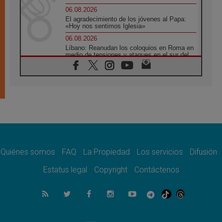
06.08.2026
El agradecimiento de los jóvenes al Papa:
«Hoy nos sentimos Iglesia»
06.08.2026
Líbano: Reanudan los coloquios en Roma en
medio de tensiones y ataques en el sur del
país
06.08.2026
Hiroshima y Nagasaki, 81 años después.
Comienzan "Diez Días Oración por la Paz"
06.08.2026
Pizzaballa en Asís: los cristianos quieren
paz
06.08.2026
Sturla: La visita de León XIV será una buena
noticia para todo el Uruguay
Quiénes somos
FAQ
La Propiedad
Los servicios
Difusión
06.08.2026
Estatus legal
Copyright
Contáctenos
León XIV: La revolución del Evangelio
derriba los muros que separan
06.08.2026
La Iglesia en Ceuta: caridad y esperanza
frente al drama migratorio
06.08.2026