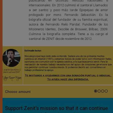
publicando en distintas revistas nacionales e
internacionales. En 2012 culminó el santoral Llamados
a ser santos y poco más tarde Epopeyas de amor
prologado por mons. Fernando Sebastián. Es la
biógrafa oficial del fundador de su familia espiritual,
autora de Fernando Rielo Pardal. Fundador de los
Misioneros Identes, Desclée de Brouwer, Bilbao, 2009.
Culmina la biografía completa. Tiene a su cargo el
santoral de ZENIT desde noviembre de 2012.