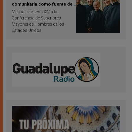
comunitaria como fuente de
inspiración y santificación
Mensaje de León XIV a la
Conferencia de Superiores
Mayores de Hombres de los
Estados Unidos