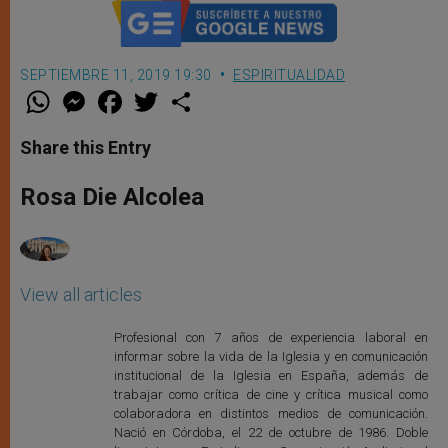
SEPTIEMBRE 11, 2019 19:30
ESPIRITUALIDAD
W
M
F
T
S
h
e
a
w
h
a
s
c
i
a
t
s
e
t
r
Share this Entry
s
e
b
t
e
A
n
o
e
p
g
o
r
Rosa Die Alcolea
p
e
k
r
View all articles
Profesional con 7 años de experiencia laboral en
informar sobre la vida de la Iglesia y en comunicación
institucional de la Iglesia en España, además de
trabajar como crítica de cine y crítica musical como
colaboradora en distintos medios de comunicación.
Nació en Córdoba, el 22 de octubre de 1986. Doble