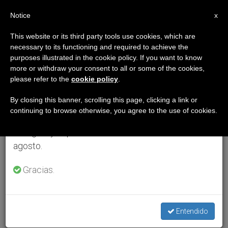
ES
Notice
×
x
Aviso importante
This website or its third party tools use cookies, which are
necessary to its functioning and required to achieve the
Del 27 de julio al 7 de agosto haremos la pausa
purposes illustrated in the cookie policy. If you want to know
anual, aprovechando que en el periodo de verano
more or withdraw your consent to all or some of the cookies,
please refer to the
cookie policy
.
se generan menos informaciones y también el
consumo de las mismas disminuye.
By closing this banner, scrolling this page, clicking a link or
continuing to browse otherwise, you agree to the use of cookies.
Retomamos el trabajo ordinario de las ediciones
en inglés y español de ZENIT el lunes 10 de
agosto.
Gracias.
Entendido