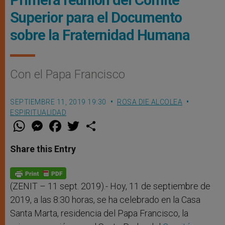
Primera reunión del Comité
Superior para el Documento
sobre la Fraternidad Humana
Con el Papa Francisco
SEPTIEMBRE 11, 2019 19:30
ROSA DIE ALCOLEA
ESPIRITUALIDAD
W
M
F
T
S
h
e
a
w
h
a
s
c
i
a
t
s
e
t
r
Share this Entry
s
e
b
t
e
A
n
o
e
p
g
o
r
p
e
k
r
(ZENIT – 11 sept. 2019).- Hoy, 11 de septiembre de
2019, a las 8:30 horas, se ha celebrado en la Casa
Santa Marta, residencia del Papa Francisco, la