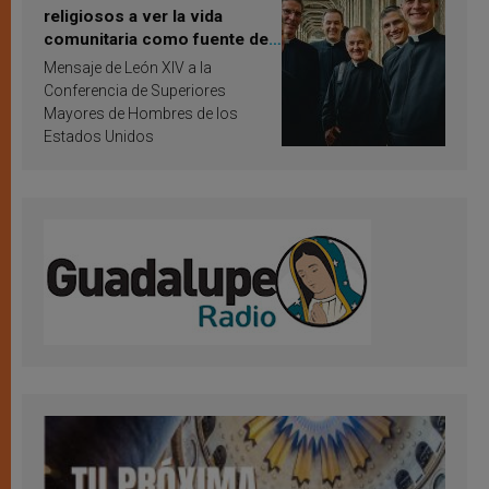
religiosos a ver la vida
comunitaria como fuente de
inspiración y santificación
Mensaje de León XIV a la
Conferencia de Superiores
Mayores de Hombres de los
Estados Unidos