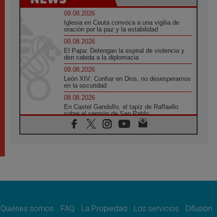
09.08.2026
Iglesia en Ceuta convoca a una vigilia de
oración por la paz y la estabilidad
09.08.2026
El Papa: Detengan la espiral de violencia y
den cabida a la diplomacia
09.08.2026
León XIV: Confiar en Dios, no desesperarnos
en la oscuridad
08.08.2026
En Castel Gandolfo, el tapiz de Raffaello
sobre el sermón de San Pablo
08.08.2026
En Colombia, «la paz no se compra con una
firma»
08.08.2026
En Venezuela celebraron los 416 años del
Santo Cristo de La Grita
08.08.2026
El Papa: en Santa Ágata contemplamos la
victoria del amor sobre la muerte
Quiénes somos
FAQ
La Propiedad
Los servicios
Difusión
08.08.2026