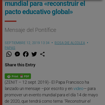
mundial para «reconstruir el
pacto educativo global»
Mensaje del Pontífice
SEPTIEMBRE 12, 2019 13:34
ROSA DIE ALCOLEA
PAPAS
W
M
F
T
S
h
e
a
w
h
a
s
c
i
a
t
s
e
t
r
Share this Entry
s
e
b
t
e
A
n
o
e
p
g
o
r
p
e
k
r
(ZENIT – 12 sept. 2019).- El Papa Francisco ha
lanzado un mensaje –por escrito y en
video
— para
promover un evento mundial para el día 14 de mayo
de 2020, que tendrá como tema:
“Reconstruir el