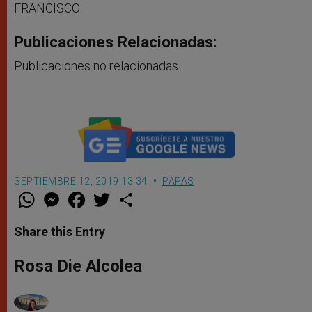
FRANCISCO
Publicaciones Relacionadas:
Publicaciones no relacionadas.
SEPTIEMBRE 12, 2019 13:34
PAPAS
W
M
F
T
S
h
e
a
w
h
a
s
c
i
a
t
s
e
t
r
Share this Entry
s
e
b
t
e
A
n
o
e
p
g
o
r
Rosa Die Alcolea
p
e
k
r