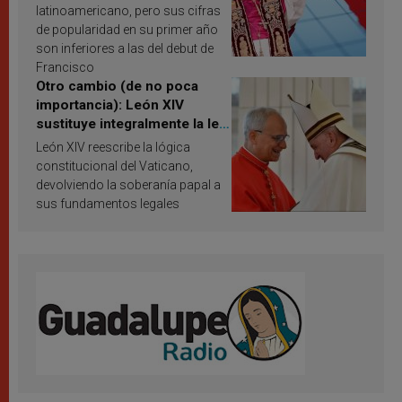
resultados de investigación
latinoamericano, pero sus cifras
de popularidad en su primer año
son inferiores a las del debut de
Francisco
Otro cambio (de no poca
importancia): León XIV
sustituye integralmente la ley
vaticana de Papa Francisco
León XIV reescribe la lógica
constitucional del Vaticano,
devolviendo la soberanía papal a
sus fundamentos legales