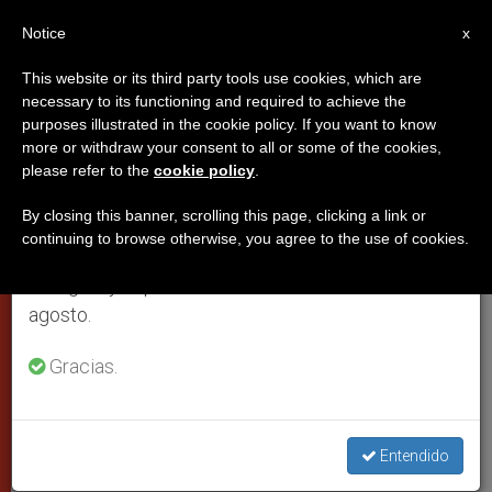
ES
Notice
×
x
Aviso importante
This website or its third party tools use cookies, which are
necessary to its functioning and required to achieve the
Del 27 de julio al 7 de agosto haremos la pausa
PAPAS
purposes illustrated in the cookie policy. If you want to know
anual, aprovechando que en el periodo de verano
more or withdraw your consent to all or some of the cookies,
please refer to the
cookie policy
.
se generan menos informaciones y también el
consumo de las mismas disminuye.
By closing this banner, scrolling this page, clicking a link or
continuing to browse otherwise, you agree to the use of cookies.
Retomamos el trabajo ordinario de las ediciones
en inglés y español de ZENIT el lunes 10 de
agosto.
Gracias.
El Papa Visita La Escuela 'Elisa Scala' En Roma © Vatican Media
Entendido
El Papa promueve evento