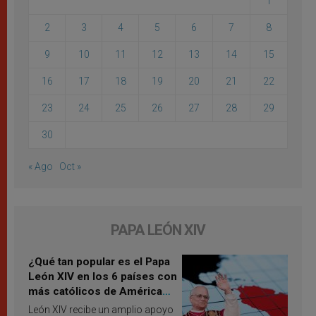
1
2
3
4
5
6
7
8
9
10
11
12
13
14
15
16
17
18
19
20
21
22
23
24
25
26
27
28
29
30
« Ago
Oct »
PAPA LEÓN XIV
¿Qué tan popular es el Papa
León XIV en los 6 países con
más católicos de América
Latina en 2026? Publican
León XIV recibe un amplio apoyo