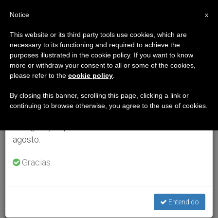
ES
Notice
×
x
Aviso importante
This website or its third party tools use cookies, which are
necessary to its functioning and required to achieve the
Del 27 de julio al 7 de agosto haremos la pausa
purposes illustrated in the cookie policy. If you want to know
anual, aprovechando que en el periodo de verano
more or withdraw your consent to all or some of the cookies,
please refer to the
cookie policy
.
se generan menos informaciones y también el
consumo de las mismas disminuye.
By closing this banner, scrolling this page, clicking a link or
continuing to browse otherwise, you agree to the use of cookies.
Retomamos el trabajo ordinario de las ediciones
en inglés y español de ZENIT el lunes 10 de
agosto.
Gracias.
Entendido