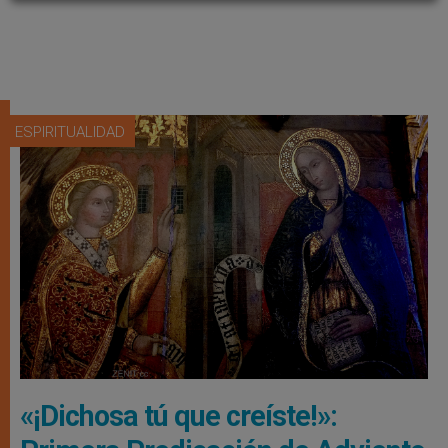
ESPIRITUALIDAD
«¡Dichosa tú que creíste!»: