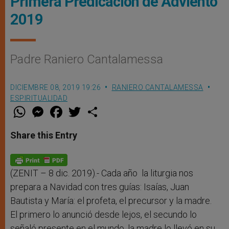
Primera Predicación de Adviento
2019
Padre Raniero Cantalamessa
DICIEMBRE 08, 2019 19:26
RANIERO CANTALAMESSA
ESPIRITUALIDAD
W
M
F
T
S
h
e
a
w
h
a
s
c
i
a
t
s
e
t
r
Share this Entry
s
e
b
t
e
A
n
o
e
p
g
o
r
p
e
k
r
(ZENIT – 8 dic. 2019).- Cada año la liturgia nos
prepara a Navidad con tres guías: Isaías, Juan
Bautista y María: el profeta, el precursor y la madre.
El primero lo anunció desde lejos, el secundo lo
señaló presente en el mundo, la madre lo llevó en su