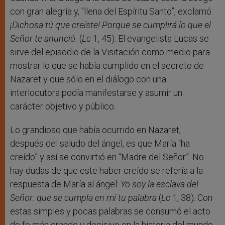
con gran alegría y, “llena del Espíritu Santo”, exclamó:
¡Dichosa tú que creíste! Porque se cumplirá lo que el
Señor te anunció.
(
Lc
1, 45). El evangelista Lucas se
sirve del episodio de la Visitación como medio para
mostrar lo que se había cumplido en el secreto de
Nazaret y que sólo en el diálogo con una
interlocutora podía manifestarse y asumir un
carácter objetivo y público.
Lo grandioso que había ocurrido en Nazaret,
después del saludo del ángel, es que María “ha
creído” y así se convirtió en “Madre del Señor”. No
hay dudas de que este haber creído se refería a la
respuesta de María al ángel:
Yo soy la esclava del
Señor: que se cumpla en mí tu palabra
(
Lc
1, 38). Con
estas simples y pocas palabras se consumó el acto
de fe más grande y decisivo en la historia del mundo.