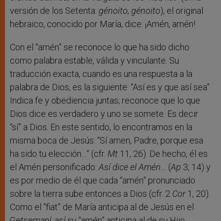
versión de los Setenta:
génoito, génoito
), el original
hebraico, conocido por María, dice: ¡Amén, amén!
Con el “amén” se reconoce lo que ha sido dicho
como palabra estable, válida y vinculante. Su
traducción exacta, cuando es una respuesta a la
palabra de Dios, es la siguiente: “Así es y que así sea”.
Indica fe y obediencia juntas; reconoce que lo que
Dios dice es verdadero y uno se somete. Es decir
“sí” a Dios. En este sentido, lo encontramos en la
misma boca de Jesús: “Sí amen, Padre, porque esa
ha sido tu elección…” (cfr.
Mt
11, 26). De hecho, él es
el Amén personificado:
Así dice el Amén…
(
Ap
3, 14) y
es por medio de él que cada “amén” pronunciado
sobre la tierra sube entonces a Dios (cfr. 2
Cor
1, 20).
Como el “fiat” de María anticipa al de Jesús en el
Getsemaní, así su “amén” anticipa al de su Hijo.