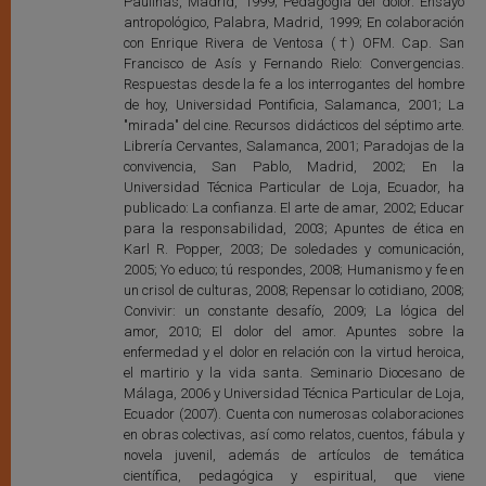
Paulinas, Madrid, 1999; Pedagogía del dolor. Ensayo
antropológico, Palabra, Madrid, 1999; En colaboración
con Enrique Rivera de Ventosa (†) OFM. Cap. San
Francisco de Asís y Fernando Rielo: Convergencias.
Respuestas desde la fe a los interrogantes del hombre
de hoy, Universidad Pontificia, Salamanca, 2001; La
"mirada" del cine. Recursos didácticos del séptimo arte.
Librería Cervantes, Salamanca, 2001; Paradojas de la
convivencia, San Pablo, Madrid, 2002; En la
Universidad Técnica Particular de Loja, Ecuador, ha
publicado: La confianza. El arte de amar, 2002; Educar
para la responsabilidad, 2003; Apuntes de ética en
Karl R. Popper, 2003; De soledades y comunicación,
2005; Yo educo; tú respondes, 2008; Humanismo y fe en
un crisol de culturas, 2008; Repensar lo cotidiano, 2008;
Convivir: un constante desafío, 2009; La lógica del
amor, 2010; El dolor del amor. Apuntes sobre la
enfermedad y el dolor en relación con la virtud heroica,
el martirio y la vida santa. Seminario Diocesano de
Málaga, 2006 y Universidad Técnica Particular de Loja,
Ecuador (2007). Cuenta con numerosas colaboraciones
en obras colectivas, así como relatos, cuentos, fábula y
novela juvenil, además de artículos de temática
científica, pedagógica y espiritual, que viene