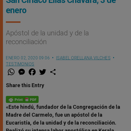
enero
Apóstol de la unidad y de la
reconciliación
ENERO 02, 2020 09:06
ISABEL ORELLANA VILCHES
TESTIMONIOS
W
M
F
T
S
h
e
a
w
h
a
s
c
i
a
t
s
e
t
r
Share this Entry
s
e
b
t
e
A
n
o
e
p
g
o
r
p
e
k
r
«Este hindú, fundador de la Congregación de la
Madre del Carmelo, fue un apóstol de la
Eucaristía, de la unidad y de la reconciliación.
Realizó su intensa labor apostólica en Kerala,