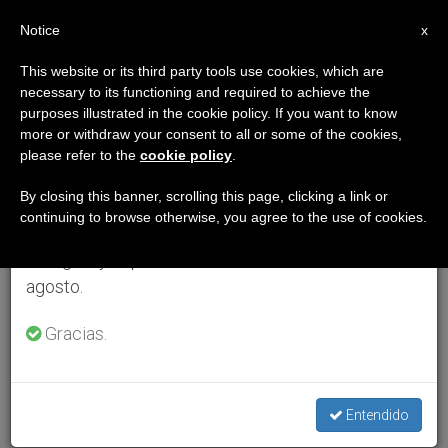
ES
Notice
×
x
Aviso importante
This website or its third party tools use cookies, which are
necessary to its functioning and required to achieve the
Del 27 de julio al 7 de agosto haremos la pausa
purposes illustrated in the cookie policy. If you want to know
anual, aprovechando que en el periodo de verano
more or withdraw your consent to all or some of the cookies,
please refer to the
cookie policy
.
se generan menos informaciones y también el
consumo de las mismas disminuye.
By closing this banner, scrolling this page, clicking a link or
continuing to browse otherwise, you agree to the use of cookies.
Retomamos el trabajo ordinario de las ediciones
en inglés y español de ZENIT el lunes 10 de
agosto.
Gracias.
Entendido