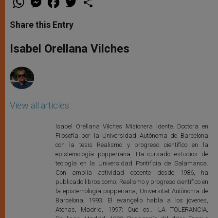
h
e
a
w
h
a
s
c
i
a
t
s
e
t
r
Share this Entry
s
e
b
t
e
A
n
o
e
p
g
o
r
Isabel Orellana Vilches
p
e
k
r
View all articles
Isabel Orellana Vilches Misionera idente. Doctora en
Filosofía por la Universidad Autónoma de Barcelona
con la tesis Realismo y progreso científico en la
epistemología popperiana. Ha cursado estudios de
teología en la Universidad Pontificia de Salamanca.
Con amplia actividad docente desde 1986, ha
publicado libros como: Realismo y progreso científico en
la epistemología popperiana, Universitat Autònoma de
Barcelona, 1993; El evangelio habla a los jóvenes,
Atenas, Madrid, 1997; Qué es... LA TOLERANCIA,