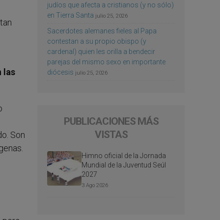
judíos que afecta a cristianos (y no sólo)
en Tierra Santa
julio 25, 2026
ntan
Sacerdotes alemanes fieles al Papa
contestan a su propio obispo (y
cardenal) quien les orilla a bendecir
parejas del mismo sexo en importante
 las
diócesis
julio 25, 2026
o
PUBLICACIONES MÁS
VISTAS
do. Son
ígenas.
Himno oficial de la Jornada
Mundial de la Juventud Seúl
2027
3 Ago 2026