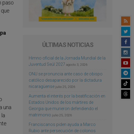
n paso
o que
apa
ÚLTIMAS NOTICIAS
Himno oficial de la Jornada Mundial de la
Juventud Seúl 2027
agosto 3, 2026
ONU se pronuncia ante caso de obispo
católico desaparecido por la dictadura
nicaragüense
julio 25, 2026
Aumenta el interés por la beatificación en
o
Estados Unidos de los mártires de
a una
Georgia que murieron defendiendo el
 la
matrimonio
julio 25, 2026
nte
Franciscanos piden ayuda a Marco
Rubio ante persecución de colonos