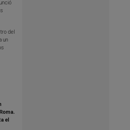
unció
as
tro del
a un
os
n
 Roma.
a el