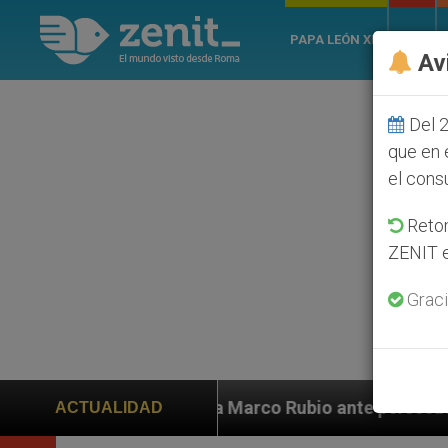
PAPA LEÓN XIV
ROMA
Av
Del 2
que en 
el cons
Retom
ZENIT e
Graci
a a Marco Rubio ante persecución de colonos judíos qu
ACTUALIDAD