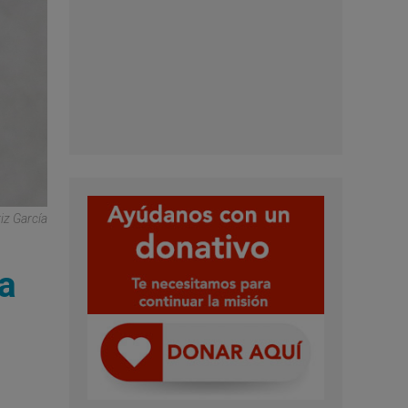
iz García
ía