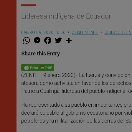
Lideresa indígena de Ecuador
ENERO 09, 2020 10:56
ZENIT STAFF
CIUDAD DEL 
W
M
F
T
S
h
e
a
w
h
a
s
c
i
a
t
s
e
t
r
Share this Entry
s
e
b
t
e
A
n
o
e
p
g
o
r
p
e
k
(ZENIT – 9 enero 2020)-. La fuerza y convicción 
r
atesora como activista en favor de los derechos 
Patricia Gualinga, lideresa del pueblo indígena 
Ha representado a su pueblo en importantes proc
declaró culpable al gobierno ecuatoriano por vio
petroleros y la militarización de las tierras del 