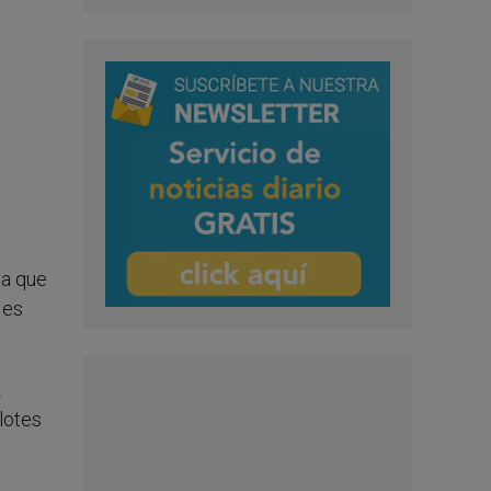
va que
 es
2
lotes