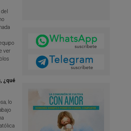
 del
no
inada
 equipo
e ver
blos
s, ¿qué
sa, lo
abajo
ha
atólica