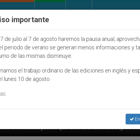
IGLESIA Y MUNDO
DOCUMENTOS
DONATIVOS
iso importante
7 de julio al 7 de agosto haremos la pausa anual, aprovec
el periodo de verano se generan menos informaciones y t
umo de las mismas disminuye.
amos el trabajo ordinario de las ediciones en inglés y es
l lunes 10 de agosto.
as.
En
e afecta a cristianos (y no sólo) en Tierra Santa