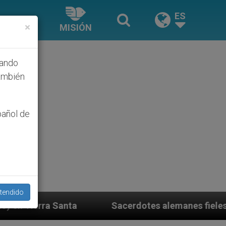
ES
×
MISIÓN
hando
ambién
pañol de
tendido
Sacerdotes alemanes fieles al Papa contestan a su 