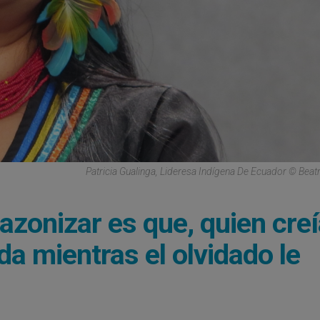
Patricia Gualinga, Lideresa Indígena De Ecuador © Beatr
azonizar es que, quien cre
da mientras el olvidado le