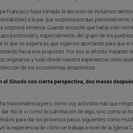
pa Francisco haya tomado la decisión de incluirnos dentro
ponsabilidad a la par que sorpresa porque, personalmente, 
na sorpresa inmensa. Cuando escuché que había sido nom
ipo postinodal y, especialmente, del grupo de los pueblos
ue lo que se espera es que sigamos aportando para que el
rientando hacia ese propósito. Por eso lo afronto tratando d
los originarios y todo desde nuestra experiencia como pue
protección de los ecosistemas amazónicos.
n el Sínodo con cierta perspectiva, dos meses despué
a trascendencia pero, como soy activista más que religio
ar. No lo vi como la culminación de algo, sino como un tr
éndolo para dar los próximos pasos siguientes como muc
vé la experiencia de cómo se trabaja a nivel de la Iglesia C