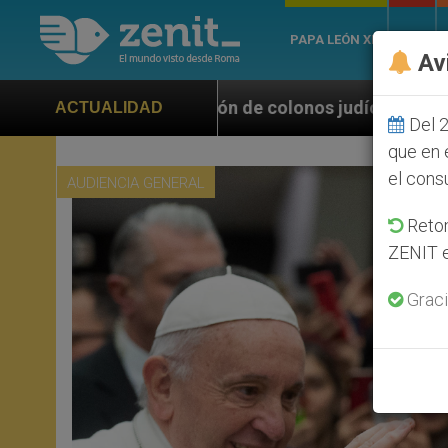
PAPA LEÓN XIV
ROMA
Av
ción de colonos judíos que afecta a cristianos (y no 
ACTUALIDAD
Del 2
que en 
el cons
AUDIENCIA GENERAL
Retom
ZENIT e
Graci