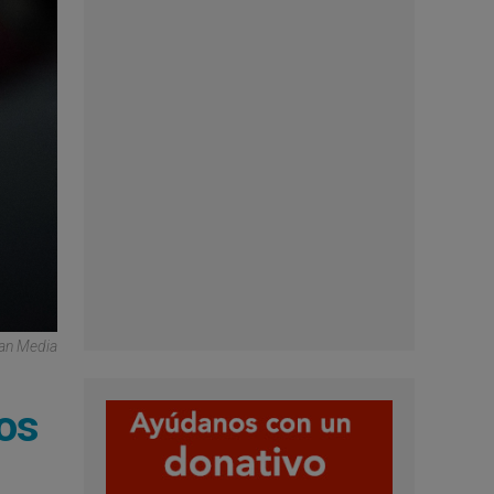
can Media
dos