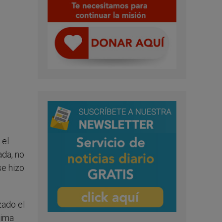
 el
ada, no
se hizo
zado el
tima