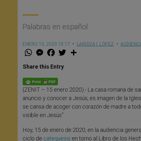
Palabras en español
ENERO 15, 2020 10:17
LARISSA I. LÓPEZ
AUDIENC
W
M
F
T
S
h
e
a
w
h
a
s
c
i
a
t
s
e
t
r
Share this Entry
s
e
b
t
e
A
n
o
e
p
g
o
r
p
e
k
(ZENIT – 15 enero 2020).- La casa romana de san 
r
anuncio y conocer a Jesús, es imagen de la Igle
se cansa de acoger con corazón de madre a todo
visible en Jesús”.
Hoy, 15 de enero de 2020, en la audiencia general
ciclo de
catequesis
en torno al Libro de los Hec