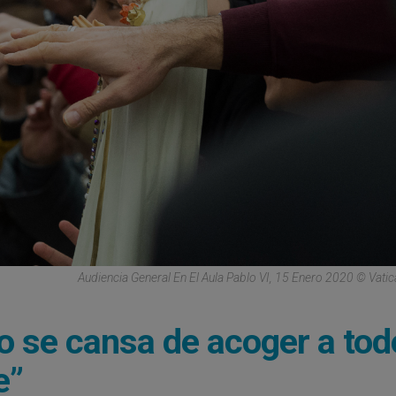
Audiencia General En El Aula Pablo VI, 15 Enero 2020 © Vati
no se cansa de acoger a to
e”