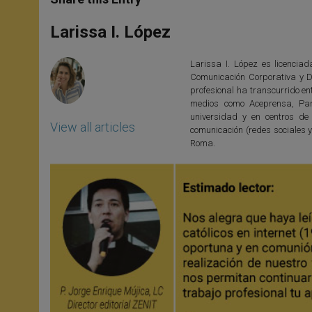
s
e
b
t
e
A
n
o
e
p
g
o
r
Larissa I. López
p
e
k
r
Larissa I. López es licencia
Comunicación Corporativa y D
profesional ha transcurrido en
medios como Aceprensa, Pan
universidad y en centros de
View all articles
comunicación (redes sociales y
Roma.