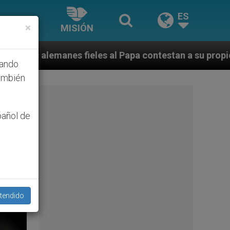
ES
×
MISIÓN
es al Papa contestan a su propio obispo (y cardenal) q
hando
ambién
pañol de
tendido