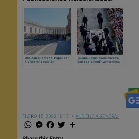
Una catequesis del Papa León
¿Cómo Jesús sacia nuestra
XIV sobre la traición
sed de plenitud? La hermosa
catequesis del Papa León XIV
con la que te identificarás
ENERO 15, 2020 10:17
AUDIENCIA GENERAL
W
M
F
T
S
h
e
a
w
h
a
s
c
i
a
t
s
e
t
r
Share this Entry