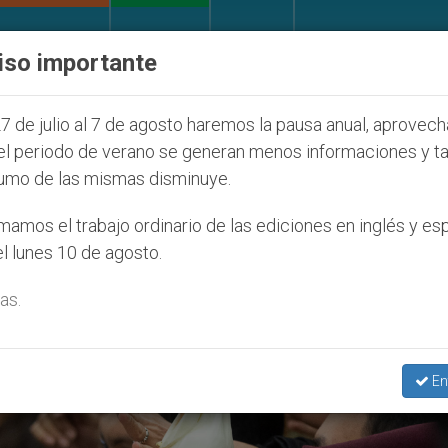
IGLESIA Y MUNDO
DOCUMENTOS
DONATIVOS
iso importante
sólo) en Tierra Santa
Sacerdotes alemanes fiel
7 de julio al 7 de agosto haremos la pausa anual, aprovec
el periodo de verano se generan menos informaciones y t
umo de las mismas disminuye.
amos el trabajo ordinario de las ediciones en inglés y es
l lunes 10 de agosto.
as.
En