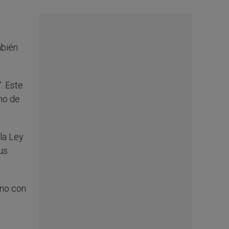
mbién
”. Este
ino de
 la Ley
us
ino con