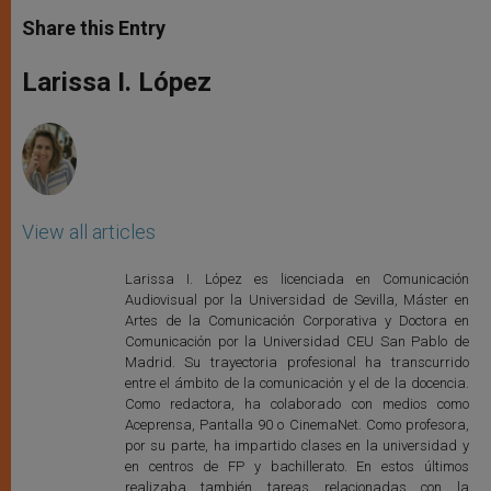
a
s
c
i
a
t
s
e
t
r
Share this Entry
s
e
b
t
e
A
n
o
e
p
g
o
r
Larissa I. López
p
e
k
r
View all articles
Larissa I. López es licenciada en Comunicación
Audiovisual por la Universidad de Sevilla, Máster en
Artes de la Comunicación Corporativa y Doctora en
Comunicación por la Universidad CEU San Pablo de
Madrid. Su trayectoria profesional ha transcurrido
entre el ámbito de la comunicación y el de la docencia.
Como redactora, ha colaborado con medios como
Aceprensa, Pantalla 90 o CinemaNet. Como profesora,
por su parte, ha impartido clases en la universidad y
en centros de FP y bachillerato. En estos últimos
realizaba también tareas relacionadas con la