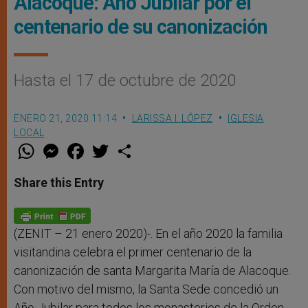
Alacoque: Año Jubilar por el
centenario de su canonización
Hasta el 17 de octubre de 2020
ENERO 21, 2020 11:14
LARISSA I. LÓPEZ
IGLESIA
LOCAL
W
M
F
T
S
h
e
a
w
h
a
s
c
i
a
t
s
e
t
r
Share this Entry
s
e
b
t
e
A
n
o
e
p
g
o
r
p
e
k
r
(ZENIT – 21 enero 2020)-. En el año 2020 la familia
visitandina celebra el primer centenario de la
canonización de santa Margarita María de Alacoque.
Con motivo del mismo, la Santa Sede concedió un
Año Jubilar para todos los monasterios de la Orden