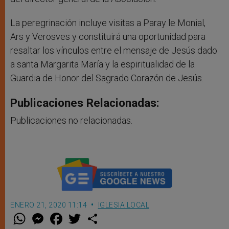
La peregrinación incluye visitas a Paray le Monial,
Ars y Verosves y constituirá una oportunidad para
resaltar los vínculos entre el mensaje de Jesús dado
a santa Margarita María y la espiritualidad de la
Guardia de Honor del Sagrado Corazón de Jesús.
Publicaciones Relacionadas:
Publicaciones no relacionadas.
ENERO 21, 2020 11:14
IGLESIA LOCAL
W
M
F
T
S
h
e
a
w
h