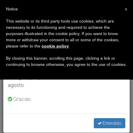
ES
Notice
×
x
Aviso importante
This website or its third party tools use cookies, which are
necessary to its functioning and required to achieve the
Del 27 de julio al 7 de agosto haremos la pausa
purposes illustrated in the cookie policy. If you want to know
anual, aprovechando que en el periodo de verano
more or withdraw your consent to all or some of the cookies,
please refer to the
cookie policy
.
se generan menos informaciones y también el
consumo de las mismas disminuye.
By closing this banner, scrolling this page, clicking a link or
continuing to browse otherwise, you agree to the use of cookies.
Retomamos el trabajo ordinario de las ediciones
en inglés y español de ZENIT el lunes 10 de
agosto.
Gracias.
Entendido