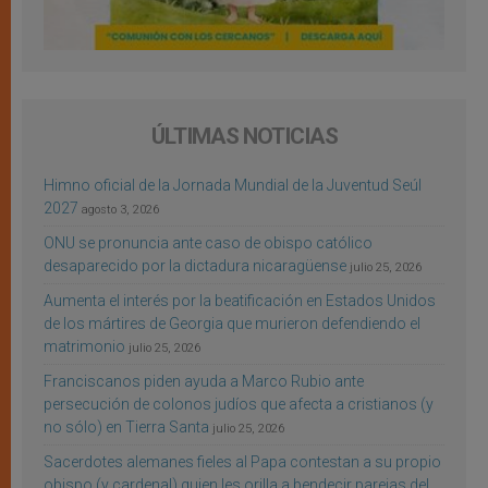
ÚLTIMAS NOTICIAS
Himno oficial de la Jornada Mundial de la Juventud Seúl
2027
agosto 3, 2026
ONU se pronuncia ante caso de obispo católico
desaparecido por la dictadura nicaragüense
julio 25, 2026
Aumenta el interés por la beatificación en Estados Unidos
de los mártires de Georgia que murieron defendiendo el
matrimonio
julio 25, 2026
Franciscanos piden ayuda a Marco Rubio ante
persecución de colonos judíos que afecta a cristianos (y
no sólo) en Tierra Santa
julio 25, 2026
Sacerdotes alemanes fieles al Papa contestan a su propio
obispo (y cardenal) quien les orilla a bendecir parejas del