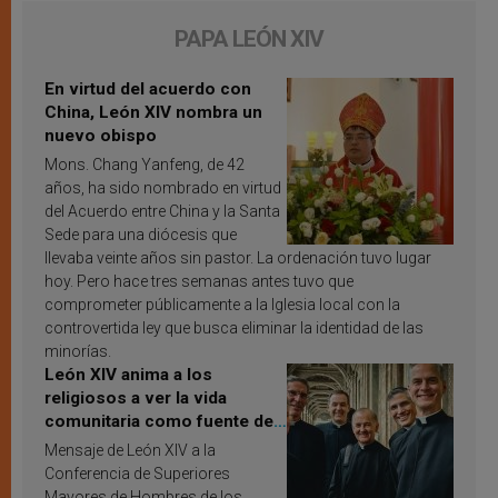
PAPA LEÓN XIV
En virtud del acuerdo con
China, León XIV nombra un
nuevo obispo
Mons. Chang Yanfeng, de 42
años, ha sido nombrado en virtud
del Acuerdo entre China y la Santa
Sede para una diócesis que
llevaba veinte años sin pastor. La ordenación tuvo lugar
hoy. Pero hace tres semanas antes tuvo que
comprometer públicamente a la Iglesia local con la
controvertida ley que busca eliminar la identidad de las
minorías.
León XIV anima a los
religiosos a ver la vida
comunitaria como fuente de
inspiración y santificación
Mensaje de León XIV a la
Conferencia de Superiores
Mayores de Hombres de los