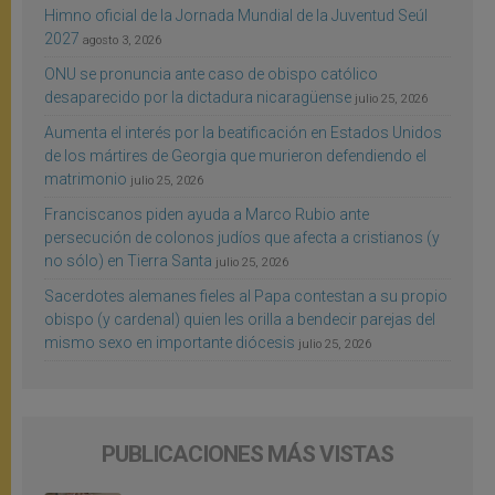
Himno oficial de la Jornada Mundial de la Juventud Seúl
2027
agosto 3, 2026
ONU se pronuncia ante caso de obispo católico
desaparecido por la dictadura nicaragüense
julio 25, 2026
Aumenta el interés por la beatificación en Estados Unidos
de los mártires de Georgia que murieron defendiendo el
matrimonio
julio 25, 2026
Franciscanos piden ayuda a Marco Rubio ante
persecución de colonos judíos que afecta a cristianos (y
no sólo) en Tierra Santa
julio 25, 2026
Sacerdotes alemanes fieles al Papa contestan a su propio
obispo (y cardenal) quien les orilla a bendecir parejas del
mismo sexo en importante diócesis
julio 25, 2026
PUBLICACIONES MÁS VISTAS