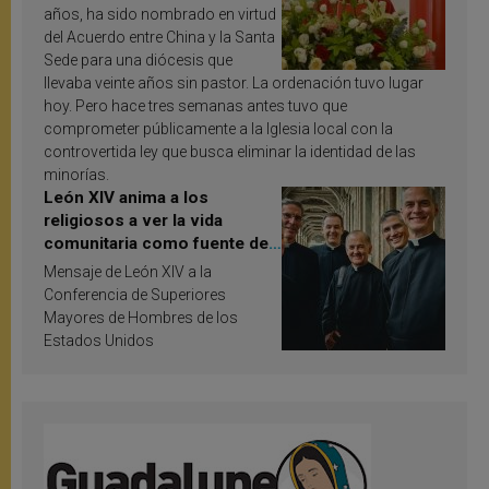
años, ha sido nombrado en virtud
del Acuerdo entre China y la Santa
Sede para una diócesis que
llevaba veinte años sin pastor. La ordenación tuvo lugar
hoy. Pero hace tres semanas antes tuvo que
comprometer públicamente a la Iglesia local con la
controvertida ley que busca eliminar la identidad de las
minorías.
León XIV anima a los
religiosos a ver la vida
comunitaria como fuente de
inspiración y santificación
Mensaje de León XIV a la
Conferencia de Superiores
Mayores de Hombres de los
Estados Unidos