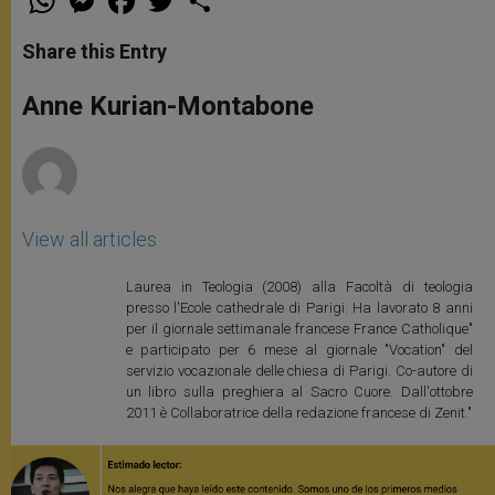
h
e
a
w
h
a
s
c
i
a
t
s
e
t
r
Share this Entry
s
e
b
t
e
A
n
o
e
p
g
o
r
Anne Kurian-Montabone
p
e
k
r
View all articles
Laurea in Teologia (2008) alla Facoltà di teologia
presso l'Ecole cathedrale di Parigi. Ha lavorato 8 anni
per il giornale settimanale francese France Catholique"
e participato per 6 mese al giornale "Vocation" del
servizio vocazionale delle chiesa di Parigi. Co-autore di
un libro sulla preghiera al Sacro Cuore. Dall'ottobre
2011 è Collaboratrice della redazione francese di Zenit."