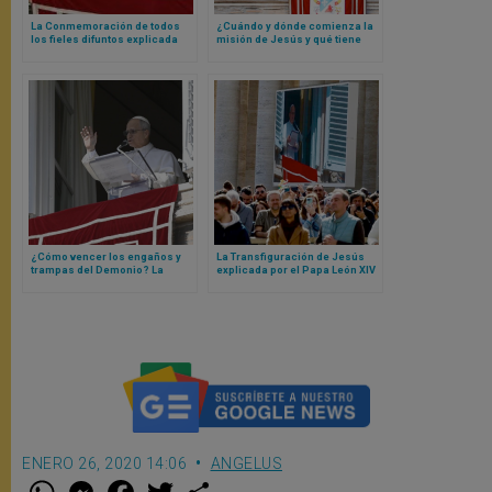
La Conmemoración de todos
¿Cuándo y dónde comienza la
los fieles difuntos explicada
misión de Jesús y qué tiene
por el Papa León XIV
que ver eso con nosotros? Las
respuestas del Papa León XIV
¿Cómo vencer los engaños y
La Transfiguración de Jesús
trampas del Demonio? La
explicada por el Papa León XIV
respuesta del Papa León XIV
ENERO 26, 2020 14:06
ANGELUS
W
M
F
T
S