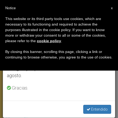
ES
Notice
×
x
Aviso importante
This website or its third party tools use cookies, which are
necessary to its functioning and required to achieve the
Del 27 de julio al 7 de agosto haremos la pausa
ANGELUS
purposes illustrated in the cookie policy. If you want to know
anual, aprovechando que en el periodo de verano
more or withdraw your consent to all or some of the cookies,
please refer to the
cookie policy
.
se generan menos informaciones y también el
consumo de las mismas disminuye.
By closing this banner, scrolling this page, clicking a link or
continuing to browse otherwise, you agree to the use of cookies.
Retomamos el trabajo ordinario de las ediciones
en inglés y español de ZENIT el lunes 10 de
agosto.
Gracias.
Ángelus Del 26 De Enero De 2020 © Vatican Media
Epidemia en China: Oración del
Entendido