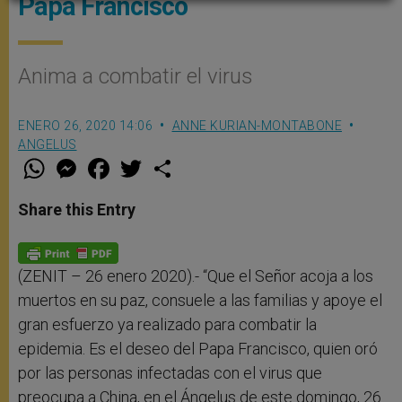
Papa Francisco
Anima a combatir el virus
ENERO 26, 2020 14:06
ANNE KURIAN-MONTABONE
ANGELUS
W
M
F
T
S
h
e
a
w
h
a
s
c
i
a
t
s
e
t
r
Share this Entry
s
e
b
t
e
A
n
o
e
p
g
o
r
p
e
k
r
(ZENIT – 26 enero 2020).- “Que el Señor acoja a los
muertos en su paz, consuele a las familias y apoye el
gran esfuerzo ya realizado para combatir la
epidemia. Es el deseo del Papa Francisco, quien oró
por las personas infectadas con el virus que
preocupa a China, en el Ángelus de este domingo, 26