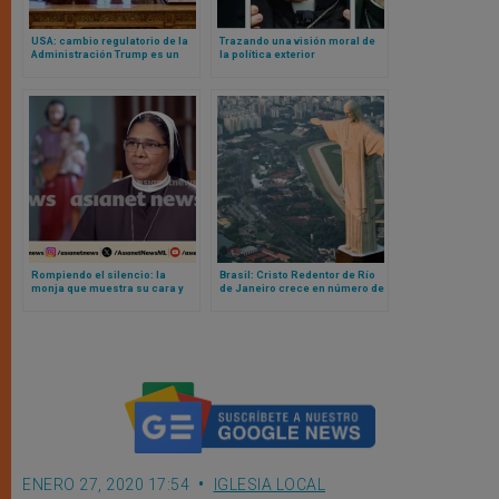
USA: cambio regulatorio de la
Trazando una visión moral de
Administración Trump es un
la política exterior
paso verdaderamente
estadounidense: texto
significativo para apoyar los
completo de la declaración de
servicios religiosos
3 cardenales estadounidenses
esenciales
Rompiendo el silencio: la
Brasil: Cristo Redentor de Río
monja que muestra su cara y
de Janeiro crece en número de
acusa a obispo indio de abuso
sacramentos celebrados
sexual continuado
ENERO 27, 2020 17:54
IGLESIA LOCAL