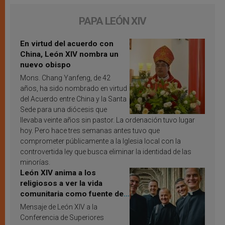
PAPA LEÓN XIV
En virtud del acuerdo con
China, León XIV nombra un
nuevo obispo
Mons. Chang Yanfeng, de 42
años, ha sido nombrado en virtud
del Acuerdo entre China y la Santa
Sede para una diócesis que
llevaba veinte años sin pastor. La ordenación tuvo lugar
hoy. Pero hace tres semanas antes tuvo que
comprometer públicamente a la Iglesia local con la
controvertida ley que busca eliminar la identidad de las
minorías.
León XIV anima a los
religiosos a ver la vida
comunitaria como fuente de
inspiración y santificación
Mensaje de León XIV a la
Conferencia de Superiores