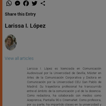
W
M
F
T
S
h
e
a
w
h
a
s
c
i
a
t
s
e
t
r
Share this Entry
s
e
b
t
e
A
n
o
e
p
g
o
r
Larissa I. López
p
e
k
r
View all articles
Larissa I. López es licenciada en Comunicación
Audiovisual por la Universidad de Sevilla, Máster en
Artes de la Comunicación Corporativa y Doctora en
Comunicación por la Universidad CEU San Pablo de
Madrid. Su trayectoria profesional ha transcurrido
entre el ámbito de la comunicación y el de la docencia.
Como redactora, ha colaborado con medios como
Aceprensa, Pantalla 90 o CinemaNet. Como profesora,
por su parte, ha impartido clases en la universidad y