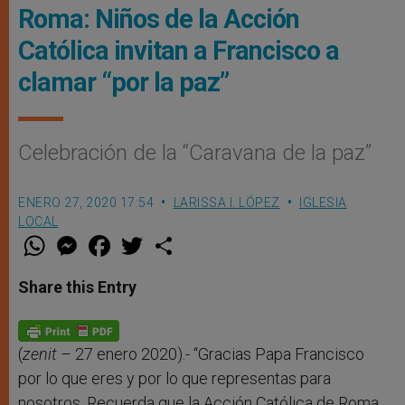
Roma: Niños de la Acción
Católica invitan a Francisco a
clamar “por la paz”
Celebración de la “Caravana de la paz”
ENERO 27, 2020 17:54
LARISSA I. LÓPEZ
IGLESIA
LOCAL
W
M
F
T
S
h
e
a
w
h
a
s
c
i
a
t
s
e
t
r
Share this Entry
s
e
b
t
e
A
n
o
e
p
g
o
r
p
e
k
r
(
zenit
– 27 enero 2020).- “Gracias Papa Francisco
por lo que eres y por lo que representas para
nosotros. Recuerda que la Acción Católica de Roma