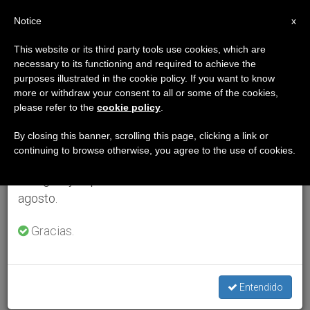
ES
Notice
×
x
Aviso importante
This website or its third party tools use cookies, which are
necessary to its functioning and required to achieve the
Del 27 de julio al 7 de agosto haremos la pausa
purposes illustrated in the cookie policy. If you want to know
anual, aprovechando que en el periodo de verano
more or withdraw your consent to all or some of the cookies,
please refer to the
cookie policy
.
se generan menos informaciones y también el
consumo de las mismas disminuye.
By closing this banner, scrolling this page, clicking a link or
continuing to browse otherwise, you agree to the use of cookies.
Retomamos el trabajo ordinario de las ediciones
en inglés y español de ZENIT el lunes 10 de
agosto.
Gracias.
Entendido