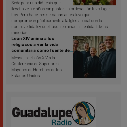
Sede para una diócesis que
llevaba veinte años sin pastor. La ordenación tuvo lugar
hoy. Pero hace tres semanas antes tuvo que
comprometer públicamente a la Iglesia local con la
controvertida ley que busca eliminar la identidad de las
minorías.
León XIV anima a los
religiosos a ver la vida
comunitaria como fuente de
inspiración y santificación
Mensaje de León XIV a la
Conferencia de Superiores
Mayores de Hombres de los
Estados Unidos