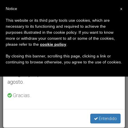
ES
Notice
×
x
Aviso importante
This website or its third party tools use cookies, which are
necessary to its functioning and required to achieve the
Del 27 de julio al 7 de agosto haremos la pausa
purposes illustrated in the cookie policy. If you want to know
anual, aprovechando que en el periodo de verano
more or withdraw your consent to all or some of the cookies,
please refer to the
cookie policy
.
se generan menos informaciones y también el
consumo de las mismas disminuye.
By closing this banner, scrolling this page, clicking a link or
continuing to browse otherwise, you agree to the use of cookies.
Retomamos el trabajo ordinario de las ediciones
en inglés y español de ZENIT el lunes 10 de
agosto.
Gracias.
Entendido