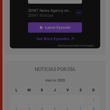
NOTICIAS POR DÍA
marzo 2020
L
M
X
J
V
S
D
1
2
3
4
5
6
7
8