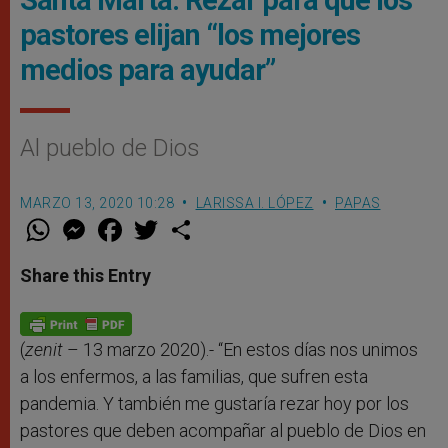
Santa Marta: Rezar para que los
pastores elijan “los mejores
medios para ayudar”
Al pueblo de Dios
MARZO 13, 2020 10:28
LARISSA I. LÓPEZ
PAPAS
W
M
F
T
S
h
e
a
w
h
a
s
c
i
a
t
s
e
t
r
Share this Entry
s
e
b
t
e
A
n
o
e
p
g
o
r
p
e
k
r
(
zenit
– 13 marzo 2020).- “En estos días nos unimos
a los enfermos, a las familias, que sufren esta
pandemia. Y también me gustaría rezar hoy por los
pastores que deben acompañar al pueblo de Dios en