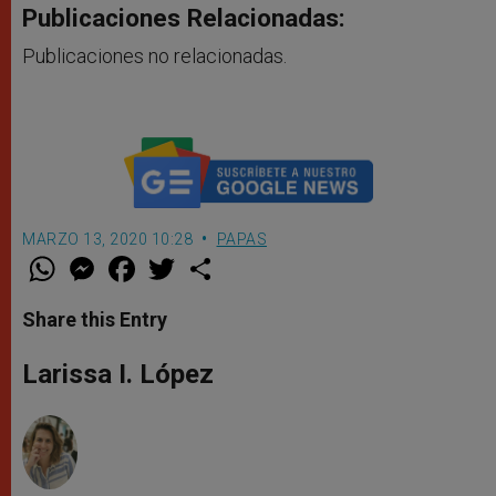
Publicaciones Relacionadas:
Publicaciones no relacionadas.
MARZO 13, 2020 10:28
PAPAS
W
M
F
T
S
h
e
a
w
h
a
s
c
i
a
t
s
e
t
r
Share this Entry
s
e
b
t
e
A
n
o
e
p
g
o
r
Larissa I. López
p
e
k
r