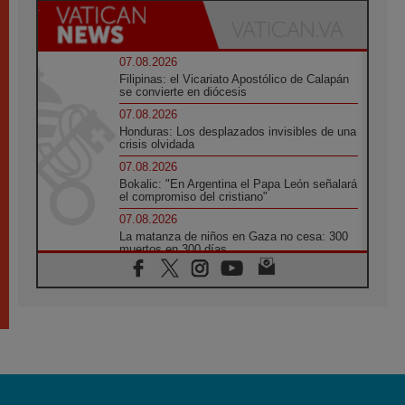
07.08.2026
Filipinas: el Vicariato Apostólico de Calapán
se convierte en diócesis
07.08.2026
Honduras: Los desplazados invisibles de una
crisis olvidada
07.08.2026
Bokalic: "En Argentina el Papa León señalará
el compromiso del cristiano"
07.08.2026
La matanza de niños en Gaza no cesa: 300
muertos en 300 días
07.08.2026
Tagle: La guerra desfigura el mundo, solo la
revelación de Dios lo transfigura
07.08.2026
Presentada la Trienal de Arte de las
Universidades Católicas: «Exercises in
Empathy»
07.08.2026