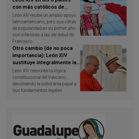
con más católicos de
América Latina en 2026?
León XIV recibe un amplio apoyo
Publican resultados de
latinoamericano, pero sus cifras
investigación
de popularidad en su primer año
son inferiores a las del debut de
Francisco
Otro cambio (de no poca
importancia): León XIV
sustituye integralmente la
ley vaticana de Papa
León XIV reescribe la lógica
Francisco
constitucional del Vaticano,
devolviendo la soberanía papal a
sus fundamentos legales