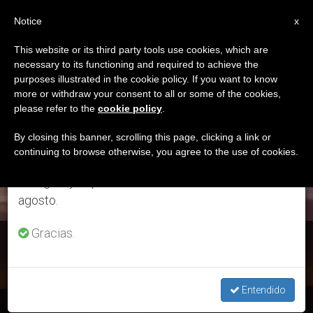
ES
Notice
×
x
Aviso importante
This website or its third party tools use cookies, which are
necessary to its functioning and required to achieve the
Del 27 de julio al 7 de agosto haremos la pausa
DÍA
purposes illustrated in the cookie policy. If you want to know
anual, aprovechando que en el periodo de verano
Marzo 11th, 2020
more or withdraw your consent to all or some of the cookies,
please refer to the
cookie policy
.
se generan menos informaciones y también el
consumo de las mismas disminuye.
By closing this banner, scrolling this page, clicking a link or
continuing to browse otherwise, you agree to the use of cookies.
ÚLTIMAS NOTICIAS
Retomamos el trabajo ordinario de las ediciones
en inglés y español de ZENIT el lunes 10 de
agosto.
Gracias.
La Cuaresma, una ocasión “para ser reforzados en nuestra
fe”
Entendido
MAR 11, 2020 18:06