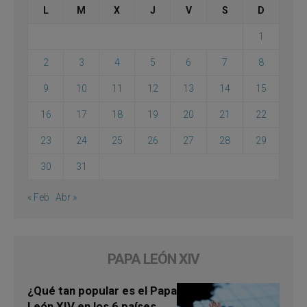
L
M
X
J
V
S
D
1
2
3
4
5
6
7
8
9
10
11
12
13
14
15
16
17
18
19
20
21
22
23
24
25
26
27
28
29
30
31
« Feb
Abr »
PAPA LEÓN XIV
¿Qué tan popular es el Papa
León XIV en los 6 países