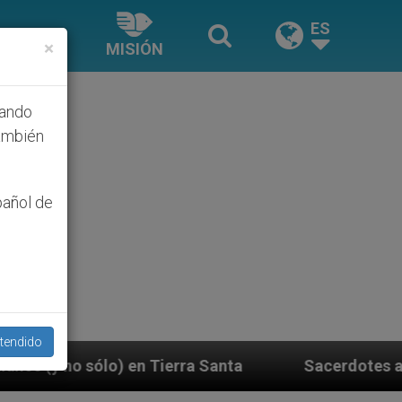
ES
×
MISIÓN
hando
ambién
pañol de
tendido
nta
Sacerdotes alemanes fieles al Papa contest