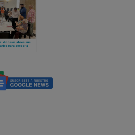
a: diócesis abren sus
arios para acoger a
ados por incendios
ales