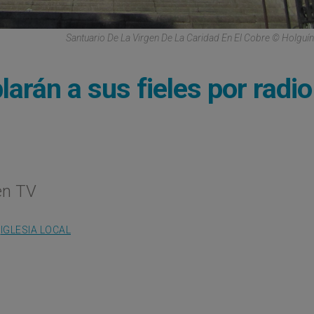
Santuario De La Virgen De La Caridad En El Cobre © Holguín
arán a sus fieles por radio
en TV
IGLESIA LOCAL