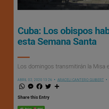
Cuba: Los obispos habl
esta Semana Santa
Los domingos transmitirán la Misa 
ABRIL 02, 2020 13:26
ARACELI CANTERO GUIBERT
W
M
F
T
S
h
e
a
w
h
a
s
c
i
a
t
s
e
t
r
Share this Entry
s
e
b
t
e
A
n
o
e
p
g
o
r