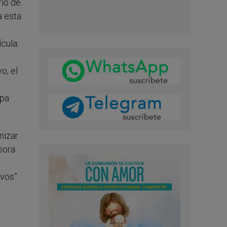
rio de
a esta
cula:
o, el
apa
nizar
sora
vos”.