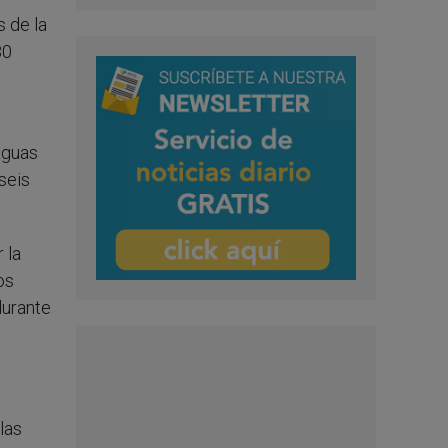
s de la
30
aguas
seis
 la
os
durante
las