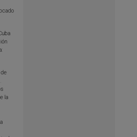
vocado
 Cuba
ción
a:
 de
.
os
e la
la