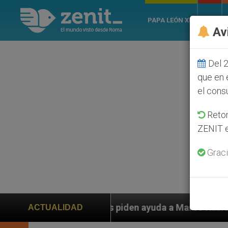
PAPA LEÓN XIV
ROMA
Av
Del 2
que en 
el cons
Retom
ZENIT e
Graci
en ayuda a Marco Rubio ante persecución de colonos ju
ACTUALIDAD