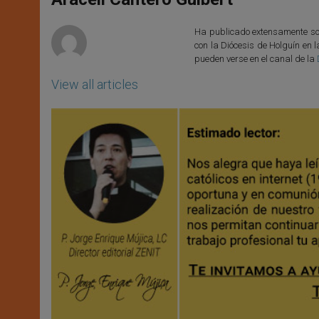
p
e
k
r
Ha publicado extensamente sobr
con la Diócesis de Holguín en l
pueden verse en el canal de la
View all articles