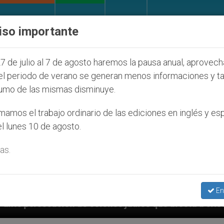
IGLESIA Y MUNDO
DOCUMENTOS
DONATIVOS
iso importante
7 de julio al 7 de agosto haremos la pausa anual, aprovec
el periodo de verano se generan menos informaciones y t
umo de las mismas disminuye.
amos el trabajo ordinario de las ediciones en inglés y es
l lunes 10 de agosto.
as.
En
díos que afecta a cristianos (y no sólo) en Tierra Sa