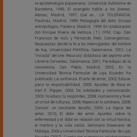
la epistemología popperiana, Universitat Autònoma de
Barcelona, 1993; El evangelio habla a los jóvenes,
Atenas, Madrid, 1997; Qué es... LA TOLERANCIA,
Paulinas, Madrid, 1999; Pedagogía del dolor. Ensayo
antropológico, Palabra, Madrid, 1999; En colaboración
con Enrique Rivera de Ventosa (†) OFM. Cap. San
Francisco de Asís y Fernando Rielo: Convergencias.
Respuestas desde la fe a los interrogantes del hombre
de hoy, Universidad Pontificia, Salamanca, 2001; La
"mirada" del cine. Recursos didácticos del séptimo arte.
Librería Cervantes, Salamanca, 2001; Paradojas de la
convivencia, San Pablo, Madrid, 2002; En la
Universidad Técnica Particular de Loja, Ecuador, ha
publicado: La confianza. El arte de amar, 2002; Educar
para la responsabilidad, 2003; Apuntes de ética en
Karl R. Popper, 2003; De soledades y comunicación,
2005; Yo educo; tú respondes, 2008; Humanismo y fe en
un crisol de culturas, 2008; Repensar lo cotidiano, 2008;
Convivir: un constante desafío, 2009; La lógica del
amor, 2010; El dolor del amor. Apuntes sobre la
enfermedad y el dolor en relación con la virtud heroica,
el martirio y la vida santa. Seminario Diocesano de
Málaga, 2006 y Universidad Técnica Particular de Loja,
Ecuador (2007). Cuenta con numerosas colaboraciones