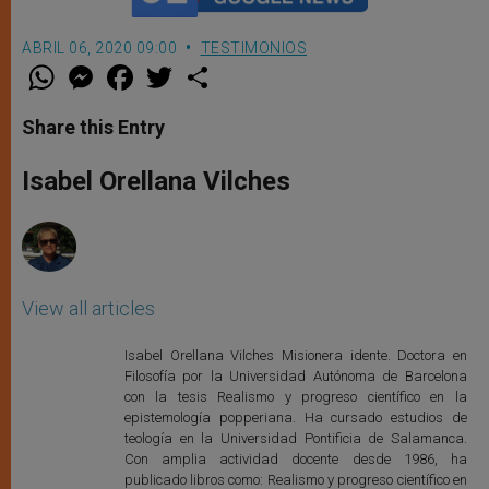
ABRIL 06, 2020 09:00
TESTIMONIOS
W
M
F
T
S
h
e
a
w
h
a
s
c
i
a
t
s
e
t
r
Share this Entry
s
e
b
t
e
A
n
o
e
p
g
o
r
Isabel Orellana Vilches
p
e
k
r
View all articles
Isabel Orellana Vilches Misionera idente. Doctora en
Filosofía por la Universidad Autónoma de Barcelona
con la tesis Realismo y progreso científico en la
epistemología popperiana. Ha cursado estudios de
teología en la Universidad Pontificia de Salamanca.
Con amplia actividad docente desde 1986, ha
publicado libros como: Realismo y progreso científico en