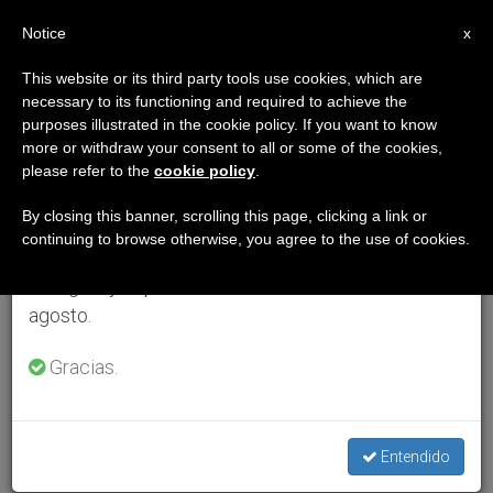
ES
Notice
×
x
Aviso importante
This website or its third party tools use cookies, which are
necessary to its functioning and required to achieve the
Del 27 de julio al 7 de agosto haremos la pausa
purposes illustrated in the cookie policy. If you want to know
anual, aprovechando que en el periodo de verano
more or withdraw your consent to all or some of the cookies,
please refer to the
cookie policy
.
se generan menos informaciones y también el
consumo de las mismas disminuye.
By closing this banner, scrolling this page, clicking a link or
continuing to browse otherwise, you agree to the use of cookies.
Retomamos el trabajo ordinario de las ediciones
en inglés y español de ZENIT el lunes 10 de
agosto.
Gracias.
Entendido