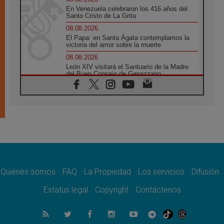
En Venezuela celebraron los 416 años del
Santo Cristo de La Grita
08.08.2026
El Papa: en Santa Ágata contemplamos la
victoria del amor sobre la muerte
08.08.2026
León XIV visitará el Santuario de la Madre
del Buen Consejo de Genazzano
07.08.2026
Filipinas: el Vicariato Apostólico de Calapán
se convierte en diócesis
07.08.2026
Honduras: Los desplazados invisibles de una
crisis olvidada
07.08.2026
Bokalic: "En Argentina el Papa León señalará
el compromiso del cristiano"
Quiénes somos
FAQ
La Propiedad
Los servicios
Difusión
07.08.2026
La matanza de niños en Gaza no cesa: 300
Estatus legal
Copyright
Contáctenos
muertos en 300 días
07.08.2026
Tagle: La guerra desfigura el mundo, solo la
revelación de Dios lo transfigura