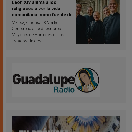
León XIV anima a los
religiosos a ver la vida
comunitaria como fuente de
inspiración y santificación
Mensaje de León XIV a la
Conferencia de Superiores
Mayores de Hombres de los
Estados Unidos