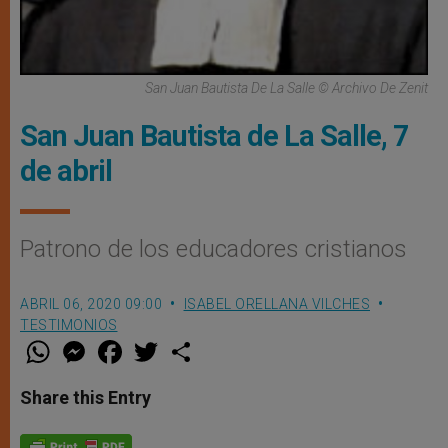
San Juan Bautista De La Salle © Archivo De Zenit
San Juan Bautista de La Salle, 7
de abril
Patrono de los educadores cristianos
ABRIL 06, 2020 09:00
ISABEL ORELLANA VILCHES
TESTIMONIOS
W
M
F
T
S
h
e
a
w
h
a
s
c
i
a
t
s
e
t
r
Share this Entry
s
e
b
t
e
A
n
o
e
p
g
o
r