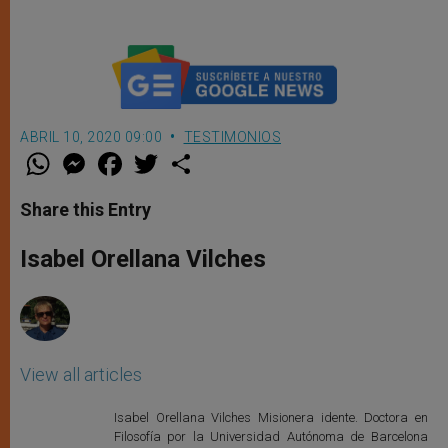
ABRIL 10, 2020 09:00
TESTIMONIOS
W
M
F
T
S
h
e
a
w
h
a
s
c
i
a
t
s
e
t
r
Share this Entry
s
e
b
t
e
A
n
o
e
p
g
o
r
Isabel Orellana Vilches
p
e
k
r
View all articles
Isabel Orellana Vilches Misionera idente. Doctora en
Filosofía por la Universidad Autónoma de Barcelona