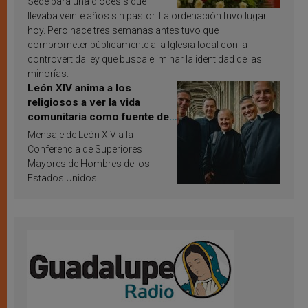
Sede para una diócesis que
llevaba veinte años sin pastor. La ordenación tuvo lugar
hoy. Pero hace tres semanas antes tuvo que
comprometer públicamente a la Iglesia local con la
controvertida ley que busca eliminar la identidad de las
minorías.
León XIV anima a los
religiosos a ver la vida
comunitaria como fuente de
inspiración y santificación
Mensaje de León XIV a la
Conferencia de Superiores
Mayores de Hombres de los
Estados Unidos