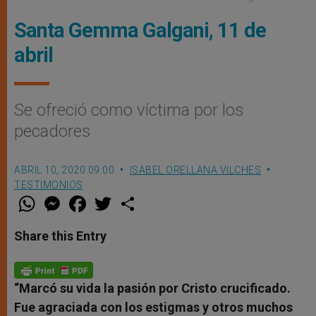
Santa Gemma Galgani, 11 de
abril
Se ofreció como víctima por los
pecadores
ABRIL 10, 2020 09:00
ISABEL ORELLANA VILCHES
TESTIMONIOS
W
M
F
T
S
h
e
a
w
h
a
s
c
i
a
t
s
e
t
r
Share this Entry
s
e
b
t
e
A
n
o
e
p
g
o
r
p
e
k
r
“Marcó su vida la pasión por Cristo crucificado.
Fue agraciada con los estigmas y otros muchos