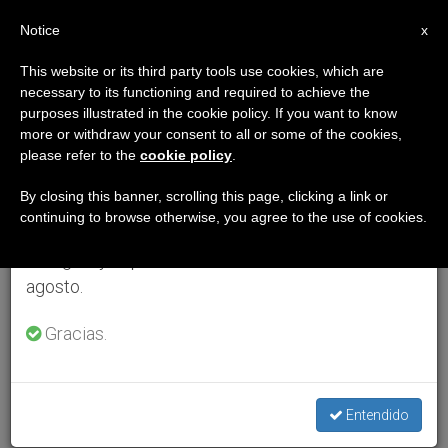
ES
Notice
×
x
Aviso importante
This website or its third party tools use cookies, which are
necessary to its functioning and required to achieve the
Del 27 de julio al 7 de agosto haremos la pausa
purposes illustrated in the cookie policy. If you want to know
anual, aprovechando que en el periodo de verano
more or withdraw your consent to all or some of the cookies,
please refer to the
cookie policy
.
se generan menos informaciones y también el
consumo de las mismas disminuye.
By closing this banner, scrolling this page, clicking a link or
continuing to browse otherwise, you agree to the use of cookies.
Retomamos el trabajo ordinario de las ediciones
en inglés y español de ZENIT el lunes 10 de
agosto.
Gracias.
Entendido