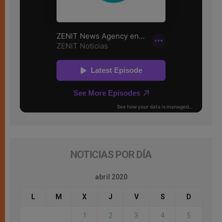
NOTICIAS POR DÍA
abril 2020
L
M
X
J
V
S
D
1
2
3
4
5