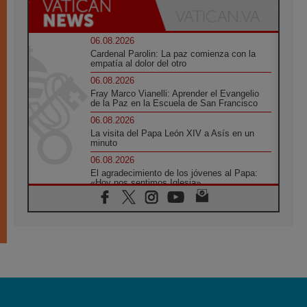
06.08.2026
Cardenal Parolin: La paz comienza con la
empatía al dolor del otro
06.08.2026
Fray Marco Vianelli: Aprender el Evangelio
de la Paz en la Escuela de San Francisco
06.08.2026
La visita del Papa León XIV a Asís en un
minuto
06.08.2026
El agradecimiento de los jóvenes al Papa:
«Hoy nos sentimos Iglesia»
06.08.2026
Líbano: Reanudan los coloquios en Roma en
medio de tensiones y ataques en el sur del
país
06.08.2026
Hiroshima y Nagasaki, 81 años después.
Comienzan "Diez Días Oración por la Paz"
06.08.2026
Pizzaballa en Asís: los cristianos quieren