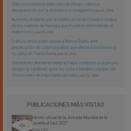
ONU se pronuncia ante caso de obispo católico
desaparecido por la dictadura nicaragüense
julio 25, 2026
Aumenta el interés por la beatificación en Estados Unidos
de los mártires de Georgia que murieron defendiendo el
matrimonio
julio 25, 2026
Franciscanos piden ayuda a Marco Rubio ante
persecución de colonos judíos que afecta a cristianos (y
no sólo) en Tierra Santa
julio 25, 2026
Sacerdotes alemanes fieles al Papa contestan a su propio
obispo (y cardenal) quien les orilla a bendecir parejas del
mismo sexo en importante diócesis
julio 25, 2026
PUBLICACIONES MÁS VISTAS
Himno oficial de la Jornada Mundial de la
Juventud Seúl 2027
3 Ago 2026