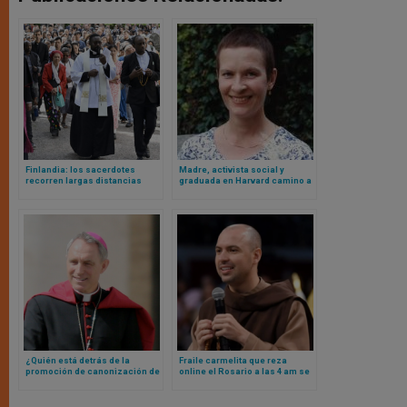
Finlandia: los sacerdotes
Madre, activista social y
recorren largas distancias
graduada en Harvard camino a
para poder acompañar a la
los altares: el caso de una ex
creciente comunidad católica
abortista
¿Quién está detrás de la
Fraile carmelita que reza
promoción de canonización de
online el Rosario a las 4 am se
Benedicto XVI y de que sea
convierte en el streamer más
declarado doctor de la Iglesia?
visto de Brasil en 2025