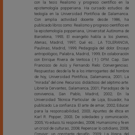
con la tesis Realismo y progreso científico en la
epistemología popperiana. Ha cursado estudios de
teología en la Universidad Pontificia de Salamanca.
Con amplia actividad docente desde 1986, ha
publicado libros como: Realismo y progreso científico en
la epistemología popperiana, Universitat Autònoma de
Barcelona, 1993; El evangelio habla a los jóvenes,
Atenas, Madrid, 1997; Qué es... LA TOLERANCIA,
Paulinas, Madrid, 1999; Pedagogía del dolor. Ensayo
antropológico, Palabra, Madrid, 1999; En colaboración
con Enrique Rivera de Ventosa (†) OFM. Cap. San
Francisco de Asís y Fernando Rielo: Convergencias.
Respuestas desde la fe a los interrogantes del hombre
de hoy, Universidad Pontificia, Salamanca, 2001; La
"mirada" del cine. Recursos didácticos del séptimo arte.
Librería Cervantes, Salamanca, 2001; Paradojas de la
convivencia, San Pablo, Madrid, 2002; En la
Universidad Técnica Particular de Loja, Ecuador, ha
publicado: La confianza. El arte de amar, 2002; Educar
para la responsabilidad, 2003; Apuntes de ética en
Karl R. Popper, 2003; De soledades y comunicación,
2005; Yo educo; tú respondes, 2008; Humanismo y fe en
un crisol de culturas, 2008; Repensar lo cotidiano, 2008;
Convivir: un constante desafío, 2009; La lógica del