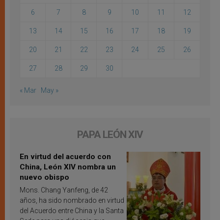
6
7
8
9
10
11
12
13
14
15
16
17
18
19
20
21
22
23
24
25
26
27
28
29
30
« Mar
May »
PAPA LEÓN XIV
En virtud del acuerdo con
China, León XIV nombra un
nuevo obispo
Mons. Chang Yanfeng, de 42
años, ha sido nombrado en virtud
del Acuerdo entre China y la Santa