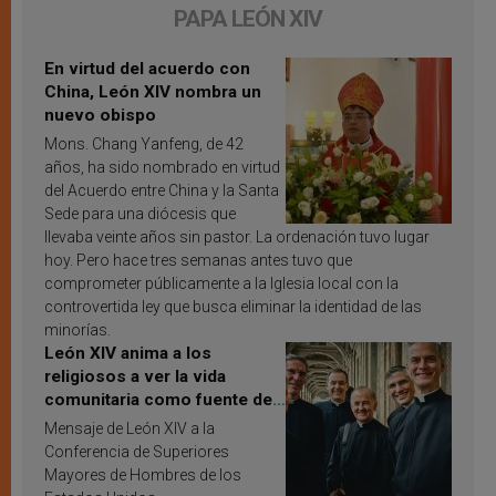
PAPA LEÓN XIV
En virtud del acuerdo con
China, León XIV nombra un
nuevo obispo
Mons. Chang Yanfeng, de 42
años, ha sido nombrado en virtud
del Acuerdo entre China y la Santa
Sede para una diócesis que
llevaba veinte años sin pastor. La ordenación tuvo lugar
hoy. Pero hace tres semanas antes tuvo que
comprometer públicamente a la Iglesia local con la
controvertida ley que busca eliminar la identidad de las
minorías.
León XIV anima a los
religiosos a ver la vida
comunitaria como fuente de
inspiración y santificación
Mensaje de León XIV a la
Conferencia de Superiores
Mayores de Hombres de los