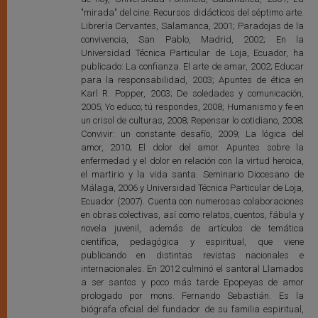
"mirada" del cine. Recursos didácticos del séptimo arte.
Librería Cervantes, Salamanca, 2001; Paradojas de la
convivencia, San Pablo, Madrid, 2002; En la
Universidad Técnica Particular de Loja, Ecuador, ha
publicado: La confianza. El arte de amar, 2002; Educar
para la responsabilidad, 2003; Apuntes de ética en
Karl R. Popper, 2003; De soledades y comunicación,
2005; Yo educo; tú respondes, 2008; Humanismo y fe en
un crisol de culturas, 2008; Repensar lo cotidiano, 2008;
Convivir: un constante desafío, 2009; La lógica del
amor, 2010; El dolor del amor. Apuntes sobre la
enfermedad y el dolor en relación con la virtud heroica,
el martirio y la vida santa. Seminario Diocesano de
Málaga, 2006 y Universidad Técnica Particular de Loja,
Ecuador (2007). Cuenta con numerosas colaboraciones
en obras colectivas, así como relatos, cuentos, fábula y
novela juvenil, además de artículos de temática
científica, pedagógica y espiritual, que viene
publicando en distintas revistas nacionales e
internacionales. En 2012 culminó el santoral Llamados
a ser santos y poco más tarde Epopeyas de amor
prologado por mons. Fernando Sebastián. Es la
biógrafa oficial del fundador de su familia espiritual,