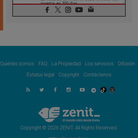
muertos en 300 días
07.08.2026
Tagle: La guerra desfigura el mundo, solo la
revelación de Dios lo transfigura
07.08.2026
Presentada la Trienal de Arte de las
Universidades Católicas: «Exercises in
Empathy»
07.08.2026
Fortunatus Nwachukwu: la comunicación
como misión al servicio del Evangelio
Quiénes somos
FAQ
La Propiedad
Los servicios
Difusión
07.08.2026
Estatus legal
Copyright
Contáctenos
SIGNIS 2026, dar voz a las religiosas en el
espacio público
07.08.2026
Lanzan un proyecto de empoderamiento
digital para mujeres líderes en África
07.08.2026
Programa oficial del Viaje Apostólico del
Papa León XIV a Francia
Copyright © 2026 ZENIT. All Rights Reserved.