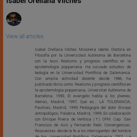
Isabel Orellana Vilches
p
e
k
r
View all articles
Isabel Orellana Vilches Misionera idente. Doctora en
Filosofía por la Universidad Autónoma de Barcelona
con la tesis Realismo y progreso científico en la
epistemología popperiana. Ha cursado estudios de
teología en la Universidad Pontificia de Salamanca.
Con amplia actividad docente desde 1986, ha
publicado libros como: Realismo y progreso científico en
la epistemología popperiana, Universitat Autònoma de
Barcelona, 1993; El evangelio habla a los jóvenes,
Atenas, Madrid, 1997; Qué es... LA TOLERANCIA,
Paulinas, Madrid, 1999; Pedagogía del dolor. Ensayo
antropológico, Palabra, Madrid, 1999; En colaboración
con Enrique Rivera de Ventosa (†) OFM. Cap. San
Francisco de Asís y Fernando Rielo: Convergencias.
Respuestas desde la fe a los interrogantes del hombre
de hoy, Universidad Pontificia, Salamanca, 2001; La