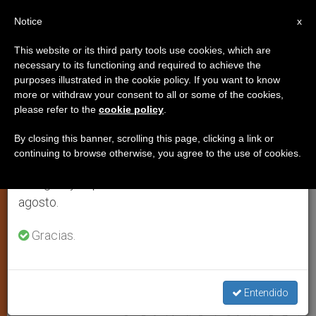
ES
Notice
×
x
Aviso importante
This website or its third party tools use cookies, which are
necessary to its functioning and required to achieve the
Del 27 de julio al 7 de agosto haremos la pausa
TESTIMONIOS
purposes illustrated in the cookie policy. If you want to know
anual, aprovechando que en el periodo de verano
more or withdraw your consent to all or some of the cookies,
please refer to the
cookie policy
.
se generan menos informaciones y también el
consumo de las mismas disminuye.
By closing this banner, scrolling this page, clicking a link or
continuing to browse otherwise, you agree to the use of cookies.
Retomamos el trabajo ordinario de las ediciones
en inglés y español de ZENIT el lunes 10 de
agosto.
Gracias.
Entendido