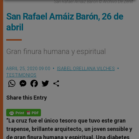
San Rafael Arnáiz Barón © Archivo De Zenit
San Rafael Arnáiz Barón, 26 de
abril
Gran finura humana y espiritual
ABRIL 25, 2020 09:00
ISABEL ORELLANA VILCHES
TESTIMONIOS
W
M
F
T
S
h
e
a
w
h
a
s
c
i
a
t
s
e
t
r
Share this Entry
s
e
b
t
e
A
n
o
e
p
g
o
r
p
e
k
r
“La cruz fue el único tesoro que tuvo este gran
trapense, brillante arquitecto, un joven sensible y
de gran finura humana y espiritual. Una diabetes