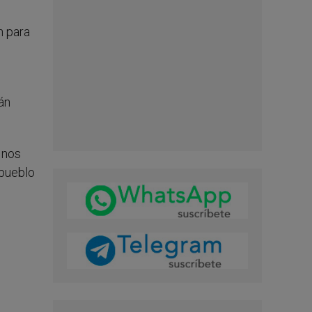
n para
án
 nos
 pueblo