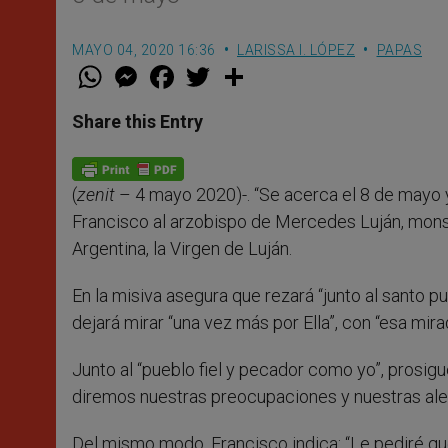
MAYO 04, 2020 16:36
LARISSA I. LÓPEZ
PAPAS
W
M
F
T
S
h
e
a
w
h
a
s
c
i
a
t
s
e
t
r
Share this Entry
s
e
b
t
e
A
n
o
e
p
g
o
r
p
e
k
(
zenit
– 4 mayo 2020)-. “Se acerca el 8 de mayo y 
r
Francisco al arzobispo de Mercedes Luján, monse
Argentina, la Virgen de Luján.
En la misiva asegura que rezará “junto al santo pu
dejará mirar “una vez más por Ella”, con “esa mir
Junto al “pueblo fiel y pecador como yo”, prosig
diremos nuestras preocupaciones y nuestras aleg
Del mismo modo, Francisco indica: “Le pediré q