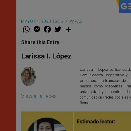
MAYO 04, 2020 16:36
PAPAS
W
M
F
T
S
h
e
a
w
h
a
s
c
i
a
t
s
e
t
r
Share this Entry
s
e
b
t
e
A
n
o
e
p
g
o
r
Larissa I. López
p
e
k
r
Larissa I. López es licencia
Comunicación Corporativa y D
profesional ha transcurrido en
medios como Aceprensa, Pan
universidad y en centros de
View all articles
comunicación (redes sociales y
Roma.