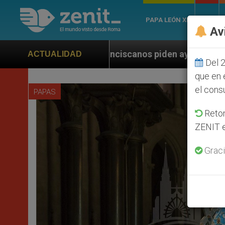
PAPA LEÓN XIV
ROMA
Av
Franciscanos piden ayuda a Marco Rubio ante persecuc
ACTUALIDAD
Del 2
que en 
el cons
PAPAS
Retom
ZENIT e
Graci