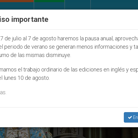
IGLESIA Y MUNDO
DOCUMENTOS
DONATIVOS
iso importante
ión de colonos judíos que afecta a cristianos (y no s
7 de julio al 7 de agosto haremos la pausa anual, aprovec
el periodo de verano se generan menos informaciones y t
umo de las mismas disminuye.
amos el trabajo ordinario de las ediciones en inglés y es
l lunes 10 de agosto.
as.
En