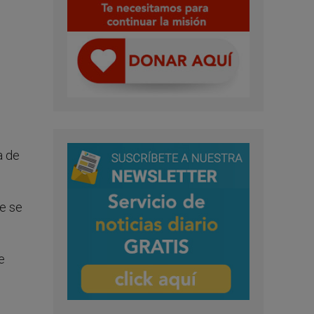
a de
ue se
e