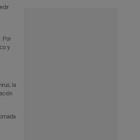
edir
. Por
oco y
rus, la
ación
Jornada