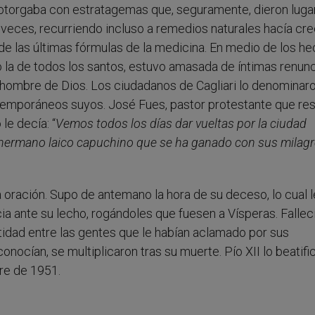
e otorgaba con estratagemas que, seguramente, dieron luga
eces, recurriendo incluso a remedios naturales hacía cre
 de las últimas fórmulas de la medicina. En medio de los h
o la de todos los santos, estuvo amasada de íntimas renunc
hombre de Dios. Los ciudadanos de Cagliari lo denominaro
ntemporáneos suyos. José Fues, pastor protestante que res
le decía: “
Vemos todos los días dar vueltas por la ciudad
n hermano laico capuchino que se ha ganado con sus milagr
a oración. Supo de antemano la hora de su deceso, lo cual l
ia ante su lecho, rogándoles que fuesen a Vísperas. Falleci
idad entre las gentes que le habían aclamado por sus
nocían, se multiplicaron tras su muerte. Pío XII lo beatifi
bre de 1951.