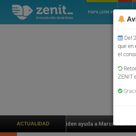
PAPA LEÓN XIV
ROMA
Av
Del 2
que en 
el cons
Retom
ZENIT e
Graci
en ayuda a Marco Rubio ante persecución de colonos ju
ACTUALIDAD