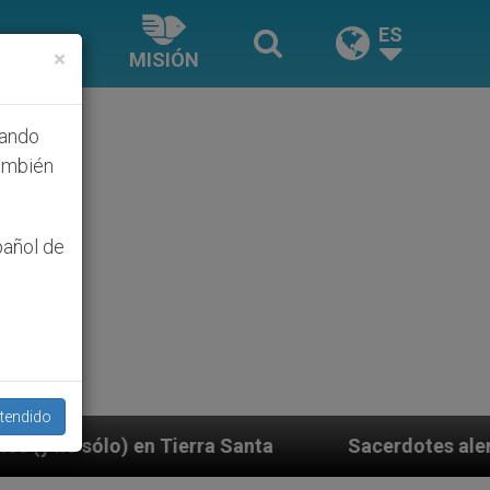
ES
×
MISIÓN
hando
ambién
pañol de
tendido
nta
Sacerdotes alemanes fieles al Papa contesta