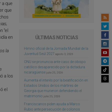
r a que
er que
echos
ias;
n “el
idía en
ÚLTIMAS NOTICIAS
Himno oficial de la Jornada Mundial de la
os la
Juventud Seúl 2027
agosto 3, 2026
ONU se pronuncia ante caso de obispo
católico desaparecido por la dictadura
e
nicaragüense
julio 25, 2026
ó a los
Aumenta el interés por la beatificación en
Estados Unidos de los mártires de
có el
Georgia que murieron defendiendo el
matrimonio
julio 25, 2026
Franciscanos piden ayuda a Marco
Rubio ante persecución de colonos