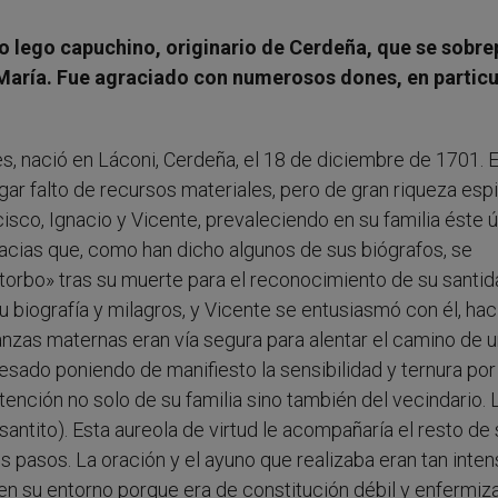
so lego capuchino, originario de Cerdeña, que se sobr
María. Fue agraciado con numerosos dones, en particul
s, nació en Láconi, Cerdeña, el 18 de diciembre de 1701. E
 falto de recursos materiales, pero de gran riqueza espir
sco, Ignacio y Vicente, prevaleciendo en su familia éste ú
gracias que, como han dicho algunos de sus biógrafos, se
storbo» tras su muerte para el reconocimiento de su santid
u biografía y milagros, y Vicente se entusiasmó con él, ha
ñanzas maternas eran vía segura para alentar el camino de 
sado poniendo de manifiesto la sensibilidad y ternura por
atención no solo de su familia sino también del vecindario. 
 santito). Esta aureola de virtud le acompañaría el resto de
sus pasos. La oración y el ayuno que realizaba eran tan inte
n su entorno porque era de constitución débil y enfermiza