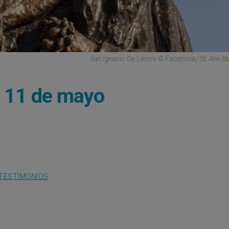
San Ignacio De Láconi © Facebook/ St. Ann B
, 11 de mayo
TESTIMONIOS