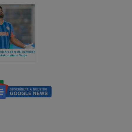
timonio de fe del campeón
cket cristiano Sanju
on