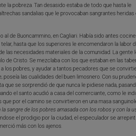
nte la pobreza. Tan desasido estaba de todo que hasta le
altrechas sandalias que le provocaban sangrantes heridas 
do al de Buoncammino, en Cagliari. Había sido antes cocine
telar, hasta que los superiores le encomendaron la labor 
de las necesidades materiales de la comunidad. La gente 
lo de Cristo. Se mezclaba con los que estaban en las tabe
 a los pobres, y ayudar a tantos pecadores que se convirti
; poseía las cualidades del buen limosnero. Con su pruden
sta que se sorprendió de que nunca le pidiese nada, pasan
cuando el santo acudió a casa del comerciante, como le ind
 que por el camino se convirtieron en una masa sanguinole
a la sangre de los pobres amasada con los robos y con la u
dose el prodigio por la ciudad, el especulador se arrepint
omerció más con los ajenos.