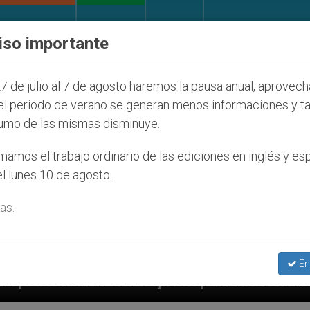
IGLESIA Y MUNDO
DOCUMENTOS
DONATIVOS
iso importante
7 de julio al 7 de agosto haremos la pausa anual, aprovec
el periodo de verano se generan menos informaciones y t
umo de las mismas disminuye.
amos el trabajo ordinario de las ediciones en inglés y es
l lunes 10 de agosto.
as.
En
díos que afecta a cristianos (y no sólo) en Tierra Sa