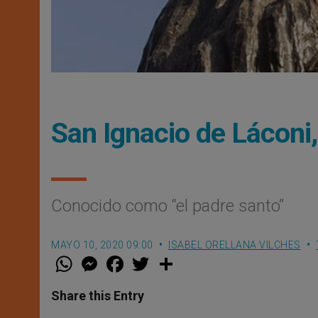
San Ignacio de Láconi
Conocido como “el padre santo”
MAYO 10, 2020 09:00
ISABEL ORELLANA VILCHES
W
M
F
T
S
h
e
a
w
h
a
s
c
i
a
t
s
e
t
r
Share this Entry
s
e
b
t
e
A
n
o
e