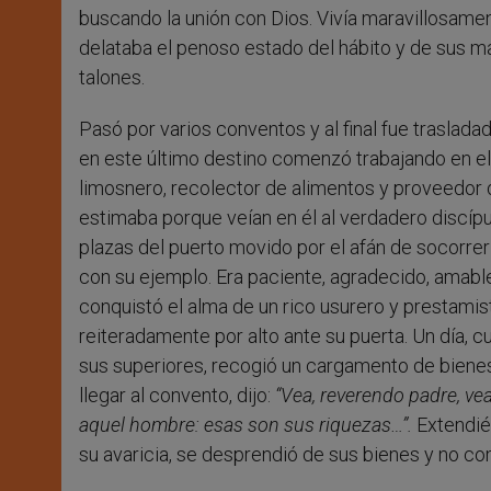
buscando la unión con Dios. Vivía maravillosame
delataba el penoso estado del hábito y de sus m
talones.
Pasó por varios conventos y al final fue traslada
en este último destino comenzó trabajando en el 
limosnero, recolector de alimentos y proveedor 
estimaba porque veían en él al verdadero discípu
plazas del puerto movido por el afán de socorrer
con su ejemplo. Era paciente, agradecido, amable
conquistó el alma de un rico usurero y prestami
reiteradamente por alto ante su puerta. Un día, 
sus superiores, recogió un cargamento de bienes
llegar al convento, dijo:
“Vea, reverendo padre, ve
aquel hombre: esas son sus riquezas…”.
Extendién
su avaricia, se desprendió de sus bienes y no c