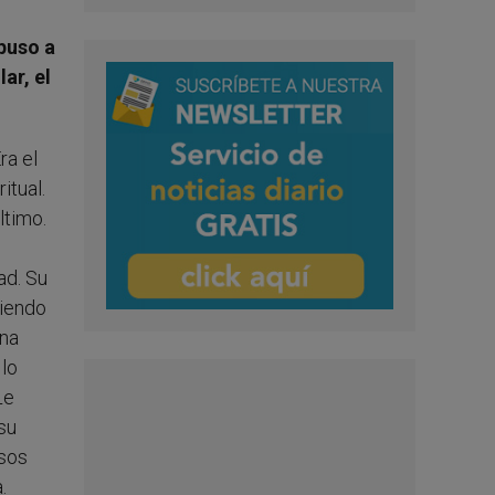
epuso a
ar, el
ra el
itual.
ltimo.
ad. Su
ciendo
una
 lo
Le
 su
nsos
.