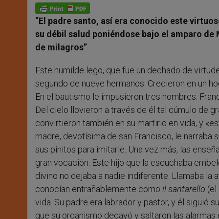
p
g
o
r
p
e
k
“El padre santo, así era conocido este virtuo
r
su débil salud poniéndose bajo el amparo de 
de milagros”
Este humilde lego, que fue un dechado de virtude
segundo de nueve hermanos. Crecieron en un hogar
En el bautismo le impusieron tres nombres: Franci
Del cielo llovieron a través de él tal cúmulo de 
convirtieron también en su martirio en vida, y «e
madre, devotísima de san Francisco, le narraba s
sus pinitos para imitarle. Una vez más, las ense
gran vocación. Este hijo que la escuchaba embele
divino no dejaba a nadie indiferente. Llamaba la 
conocían entrañablemente como
il santarello
(el
vida. Su padre era labrador y pastor, y él siguió 
que su organismo decayó y saltaron las alarmas e