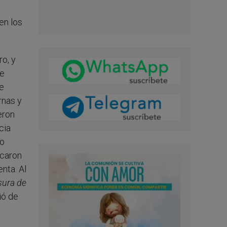
en los
ro, y
de
le
rnas y
eron
cia
do
icaron
nta. Al
sura de
ió de