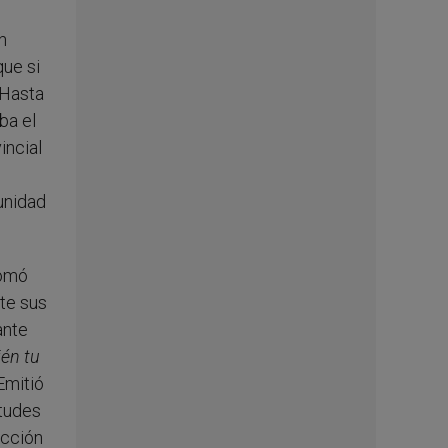
n
que si
 Hasta
ba el
incial
unidad
tomó
te sus
ante
ién tu
Emitió
rtudes
ección