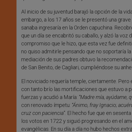
Al inicio de su juventud barajó la opción de la vid
embargo, a los 17 años se le presentó una grave 
sanaba ingresaría en la Orden capuchina. Recobró
que un día se encabritó su caballo, y alzó la vo
compromiso que le hizo, que esta vez fue definiti
no quiso admitirle pensando que no soportaría la
mediación de sus padres obtuvo la recomendació
de San Benito, de Cagliari, cumpliéndose su anhe
El noviciado requería temple, ciertamente. Pero é
con tanto brío las mortificaciones que estuvo a
fuerzas y acudió a María:
“Madre mía, ayúdame, 
con renovado ímpetu:
“Ánimo, fray Ignacio; acuér
cruz con paciencia”.
El hecho fue que en sesenta 
los votos en 1722 y siguió progresando en el amor
evangélicas. En su día a día no hubo hechos extra