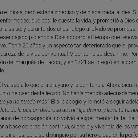
a religiosa, pero estaba indeciso y dejó aparcada la idea. Si
enfermedad, que casi le cuesta la vida, y prometió a Dios 
 la salud, y durante dos años relegó al olvido su promesa.
z desencajado pidiendo a Dios socorro, al tiempo que renova
vo. Tenía 20 años y un aspecto tan deteriorado que el prov
 dureza de la vida conventual. Vicente no se desanimó. Por
n del marqués de Láconi, y en 1721 se integró en la com
lo.
l ya sabía lo que era el ayuno y la penitencia. Ahora bien, 
 punto de caer desfallecido. No había medido adecuadamen
que ya no puedo más”
. Ella le acogió y le instó a seguir adel
date de la pasión dolorosa de mi Hijo divino; y lleva tú tamb
años de consagración no volvió a experimentar tal fatiga. 
 a base de oración continua, silencio y vivencia de las vi
ordinarios, pero se distinguió por su heroicidad en la perf