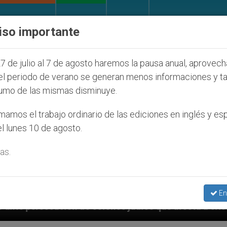
IGLESIA Y MUNDO
DOCUMENTOS
DONATIVOS
iso importante
7 de julio al 7 de agosto haremos la pausa anual, aprovec
el periodo de verano se generan menos informaciones y t
umo de las mismas disminuye.
amos el trabajo ordinario de las ediciones en inglés y es
l lunes 10 de agosto.
as.
En
os judíos que afecta a cristianos (y no sólo) en Tier