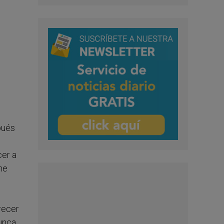
pués
cer a
ene
recer
nunca