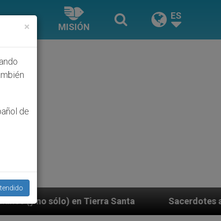
ES
×
MISIÓN
hando
ambién
pañol de
tendido
ra Santa
Sacerdotes alemanes fieles al Papa con