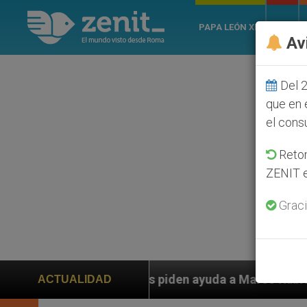
PAPA LEÓN XIV
ROMA
Av
Del 2
que en 
el cons
Retom
ZENIT e
Graci
s piden ayuda a Marco Rubio ante persecución de colon
ACTUALIDAD