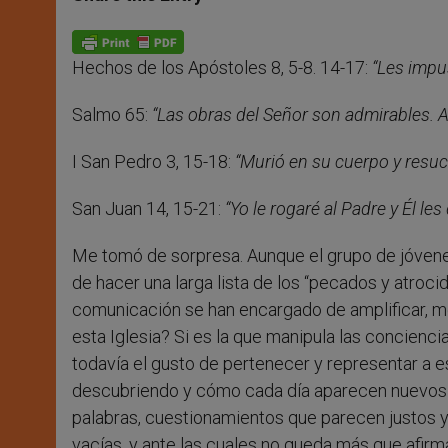
s
e
b
t
e
A
n
o
e
p
g
o
r
p
e
k
Hechos de los Apóstoles 8, 5-8. 14-17:
“Les impus
r
Salmo 65:
“Las obras del Señor son admirables. A
I San Pedro 3, 15-18:
“Murió en su cuerpo y resuci
San Juan 14, 15-21:
“Yo le rogaré al Padre y Él les
Me tomó de sorpresa. Aunque el grupo de jóvene
de hacer una larga lista de los “pecados y atroc
comunicación se han encargado de amplificar, m
esta Iglesia? Si es la que manipula las conciencia
todavía el gusto de pertenecer y representar a e
descubriendo y cómo cada día aparecen nuevos e
palabras, cuestionamientos que parecen justos 
vacías, y ante las cuales no queda más que afirma