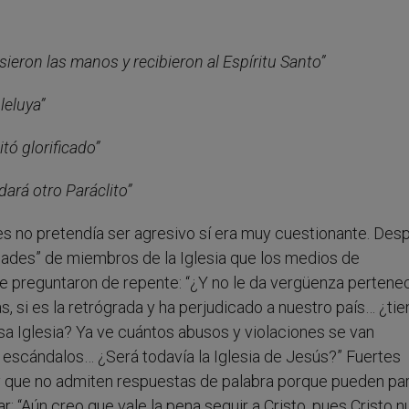
ieron las manos y recibieron al Espíritu Santo”
leluya”
tó glorificado”
 dará otro Paráclito”
s no pretendía ser agresivo sí era muy cuestionante. Des
idades” de miembros de la Iglesia que los medios de
e preguntaron de repente: “¿Y no le da vergüenza pertene
s, si es la retrógrada y ha perjudicado a nuestro país… ¿ti
sa Iglesia? Ya ve cuántos abusos y violaciones se van
scándalos… ¿Será todavía la Iglesia de Jesús?” Fuertes
y que no admiten respuestas de palabra porque pueden pa
r: “Aún creo que vale la pena seguir a Cristo, pues Cristo 