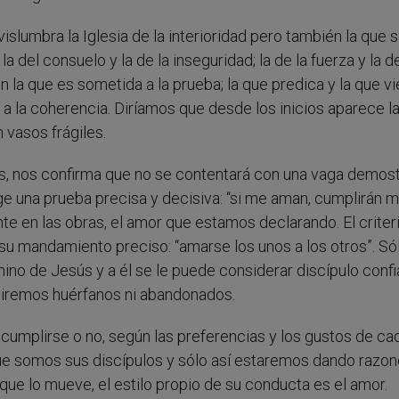
slumbra la Iglesia de la interioridad pero también la que 
la del consuelo y la de la inseguridad; la de la fuerza y la d
n la que es sometida a la prueba; la que predica y la que v
 a la coherencia. Diríamos que desde los inicios aparece l
 vasos frágiles.
, nos confirma que no se contentará con una vaga demos
ge una prueba precisa y decisiva: “si me aman, cumplirán m
 en las obras, el amor que estamos declarando. El criter
su mandamiento preciso: “amarse los unos a los otros”. Só
no de Jesús y a él se le puede considerar discípulo confia
tiremos huérfanos ni abandonados.
cumplirse o no, según las preferencias y los gustos de ca
que somos sus discípulos y sólo así estaremos dando razo
 que lo mueve, el estilo propio de su conducta es el amor.