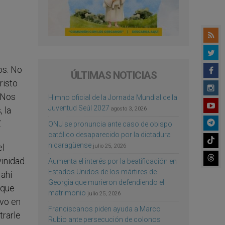
s
os. No
ÚLTIMAS NOTICIAS
risto
 Nos
Himno oficial de la Jornada Mundial de la
Juventud Seúl 2027
 la
agosto 3, 2026
.
ONU se pronuncia ante caso de obispo
católico desaparecido por la dictadura
nicaragüense
el
julio 25, 2026
inidad.
Aumenta el interés por la beatificación en
Estados Unidos de los mártires de
 ahí
Georgia que murieron defendiendo el
 que
matrimonio
julio 25, 2026
ivo en
Franciscanos piden ayuda a Marco
trarle
Rubio ante persecución de colonos