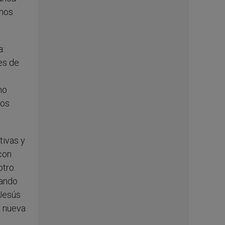
 nos
a:
nes de
no
mos
tivas y
con
tro.
uando
 Jesús
a nueva