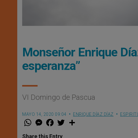
Monseñor Enrique Día
esperanza”
VI Domingo de Pascua
MAYO 14, 2020 09:04
ENRIQUE DÍAZ DÍAZ
ESPIRIT
W
M
F
T
S
h
e
a
w
h
a
s
c
i
a
t
s
e
t
r
Share this Entry