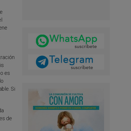
se
el
iene
a
tración
is
io es
lo
ble. Si
da
nes de