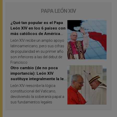
PAPA LEÓN XIV
¿Qué tan popular es el Papa
León XIV en los 6 países con
más católicos de América
Latina en 2026? Publican
León XIV recibe un amplio apoyo
resultados de investigación
latinoamericano, pero sus cifras
de popularidad en su primer año
son inferiores a las del debut de
Francisco
Otro cambio (de no poca
importancia): León XIV
sustituye integralmente la ley
vaticana de Papa Francisco
León XIV reescribe la lógica
constitucional del Vaticano,
devolviendo la soberanía papal a
sus fundamentos legales