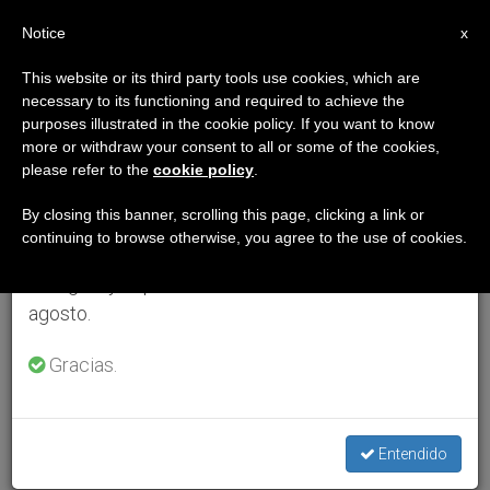
ES
Notice
×
x
Aviso importante
This website or its third party tools use cookies, which are
necessary to its functioning and required to achieve the
Del 27 de julio al 7 de agosto haremos la pausa
purposes illustrated in the cookie policy. If you want to know
anual, aprovechando que en el periodo de verano
more or withdraw your consent to all or some of the cookies,
please refer to the
cookie policy
.
se generan menos informaciones y también el
consumo de las mismas disminuye.
By closing this banner, scrolling this page, clicking a link or
continuing to browse otherwise, you agree to the use of cookies.
Retomamos el trabajo ordinario de las ediciones
en inglés y español de ZENIT el lunes 10 de
agosto.
Gracias.
Entendido