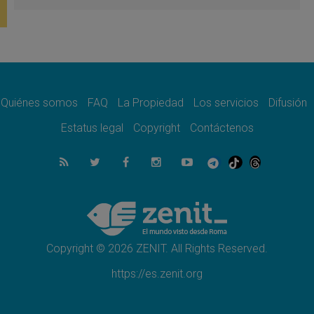
firma»
08.08.2026
En Venezuela celebraron los 416 años del
Santo Cristo de La Grita
08.08.2026
El Papa: en Santa Ágata contemplamos la
victoria del amor sobre la muerte
Quiénes somos
FAQ
La Propiedad
Los servicios
Difusión
08.08.2026
León XIV visitará el Santuario de la Madre
Estatus legal
Copyright
Contáctenos
del Buen Consejo de Genazzano
07.08.2026
Filipinas: el Vicariato Apostólico de Calapán
se convierte en diócesis
07.08.2026
Honduras: Los desplazados invisibles de una
crisis olvidada
Copyright © 2026 ZENIT. All Rights Reserved.
https://es.zenit.org