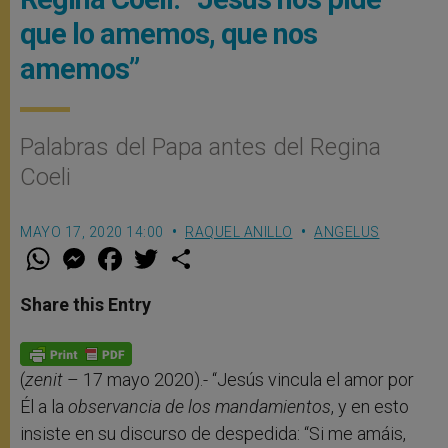
que lo amemos, que nos
amemos”
Palabras del Papa antes del Regina
Coeli
MAYO 17, 2020 14:00
RAQUEL ANILLO
ANGELUS
W
M
F
T
S
h
e
a
w
h
a
s
c
i
a
t
s
e
t
r
Share this Entry
s
e
b
t
e
A
n
o
e
p
g
o
r
p
e
k
r
(
zenit
– 17 mayo 2020).- “Jesús vincula el amor por
Él a la
observancia de los mandamientos
, y en esto
insiste en su discurso de despedida: “Si me amáis,