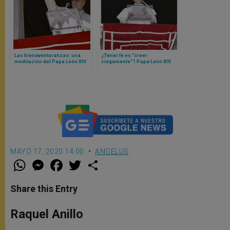
Las bienaventuranzas: una
¿Tener fe es “creer
meditación del Papa León XIV
ciegamente”? Papa León XIV
responde
MAYO 17, 2020 14:00
ANGELUS
W
M
F
T
S
h
e
a
w
h
a
s
c
i
a
t
s
e
t
r
Share this Entry
s
e
b
t
e
A
n
o
e
p
g
o
r
Raquel Anillo
p
e
k
r