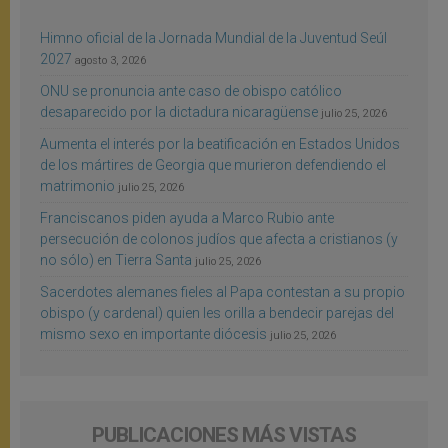
Himno oficial de la Jornada Mundial de la Juventud Seúl
2027
agosto 3, 2026
ONU se pronuncia ante caso de obispo católico
desaparecido por la dictadura nicaragüense
julio 25, 2026
Aumenta el interés por la beatificación en Estados Unidos
de los mártires de Georgia que murieron defendiendo el
matrimonio
julio 25, 2026
Franciscanos piden ayuda a Marco Rubio ante
persecución de colonos judíos que afecta a cristianos (y
no sólo) en Tierra Santa
julio 25, 2026
Sacerdotes alemanes fieles al Papa contestan a su propio
obispo (y cardenal) quien les orilla a bendecir parejas del
mismo sexo en importante diócesis
julio 25, 2026
PUBLICACIONES MÁS VISTAS