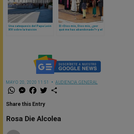
Una catequesis del Papa León
El «Dios mío, Dios mío, ¿por
XIV sobre la traición
qué me has abandonado?» y el
grito de Jesús antes de morir
explicados por Papa León XIV
MAYO 20, 2020 11:51
AUDIENCIA GENERAL
W
M
F
T
S
h
e
a
w
h
a
s
c
i
a
t
s
e
t
r
Share this Entry
s
e
b
t
e
A
n
o
e
p
g
o
r
Rosa Die Alcolea
p
e
k
r