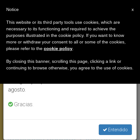
ES
Notice
×
x
Aviso importante
This website or its third party tools use cookies, which are
necessary to its functioning and required to achieve the
Del 27 de julio al 7 de agosto haremos la pausa
AUDIENCIA GENERAL
purposes illustrated in the cookie policy. If you want to know
anual, aprovechando que en el periodo de verano
more or withdraw your consent to all or some of the cookies,
please refer to the
cookie policy
.
se generan menos informaciones y también el
consumo de las mismas disminuye.
By closing this banner, scrolling this page, clicking a link or
continuing to browse otherwise, you agree to the use of cookies.
Retomamos el trabajo ordinario de las ediciones
en inglés y español de ZENIT el lunes 10 de
agosto.
Gracias.
Tercera Catequesis Del Papa Francisco Sobre La Oración, 20 Mayo
2020 © Vatican Media
Entendido