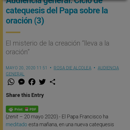
Audiencia general: Ciclo de
catequesis del Papa sobre la
oración (3)
El misterio de la creación “lleva a la
oración”
MAYO 20, 2020 11:51
ROSA DIE ALCOLEA
AUDIENCIA
GENERAL
W
M
F
T
S
h
e
a
w
h
a
s
c
i
a
t
s
e
t
r
Share this Entry
s
e
b
t
e
A
n
o
e
p
g
o
r
p
e
k
r
(
zenit
– 20 mayo 2020).- El Papa Francisco ha
meditado
esta mañana, en una nueva catequesis