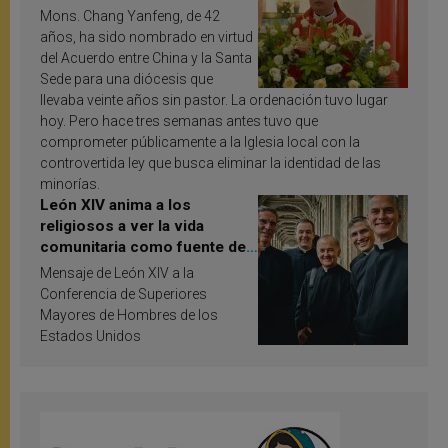
Mons. Chang Yanfeng, de 42
años, ha sido nombrado en virtud
del Acuerdo entre China y la Santa
Sede para una diócesis que
llevaba veinte años sin pastor. La ordenación tuvo lugar
hoy. Pero hace tres semanas antes tuvo que
comprometer públicamente a la Iglesia local con la
controvertida ley que busca eliminar la identidad de las
minorías.
León XIV anima a los
religiosos a ver la vida
comunitaria como fuente de
inspiración y santificación
Mensaje de León XIV a la
Conferencia de Superiores
Mayores de Hombres de los
Estados Unidos