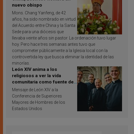
nuevo obispo
Mons. Chang Yanfeng, de 42
años, ha sido nombrado en virtud
del Acuerdo entre China y la Santa
Sede para una diócesis que
llevaba veinte años sin pastor. La ordenación tuvo lugar
hoy. Pero hace tres semanas antes tuvo que
comprometer públicamente a la Iglesia local con la
controvertida ley que busca eliminar la identidad de las
minorías.
León XIV anima a los
religiosos a ver la vida
comunitaria como fuente de
inspiración y santificación
Mensaje de León XIV a la
Conferencia de Superiores
Mayores de Hombres de los
Estados Unidos