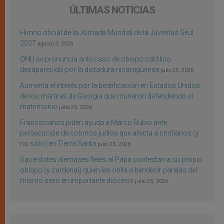
ÚLTIMAS NOTICIAS
Himno oficial de la Jornada Mundial de la Juventud Seúl
2027
agosto 3, 2026
ONU se pronuncia ante caso de obispo católico
desaparecido por la dictadura nicaragüense
julio 25, 2026
Aumenta el interés por la beatificación en Estados Unidos
de los mártires de Georgia que murieron defendiendo el
matrimonio
julio 25, 2026
Franciscanos piden ayuda a Marco Rubio ante
persecución de colonos judíos que afecta a cristianos (y
no sólo) en Tierra Santa
julio 25, 2026
Sacerdotes alemanes fieles al Papa contestan a su propio
obispo (y cardenal) quien les orilla a bendecir parejas del
mismo sexo en importante diócesis
julio 25, 2026