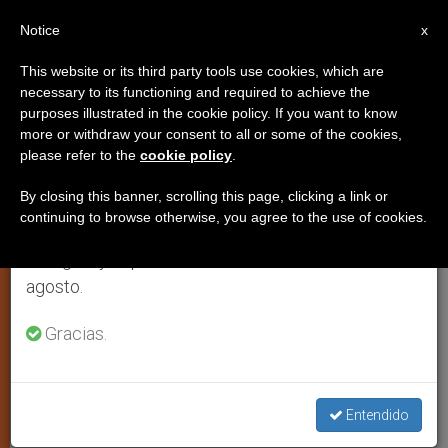
ES
Notice
×
x
Aviso importante
This website or its third party tools use cookies, which are
necessary to its functioning and required to achieve the
Del 27 de julio al 7 de agosto haremos la pausa
IGLESIA LOCAL
purposes illustrated in the cookie policy. If you want to know
anual, aprovechando que en el periodo de verano
more or withdraw your consent to all or some of the cookies,
please refer to the
cookie policy
.
se generan menos informaciones y también el
consumo de las mismas disminuye.
By closing this banner, scrolling this page, clicking a link or
continuing to browse otherwise, you agree to the use of cookies.
Retomamos el trabajo ordinario de las ediciones
en inglés y español de ZENIT el lunes 10 de
agosto.
Gracias.
Mascarilla Contra El Coronavirus © Conferencia Episcopal Española
Entendido