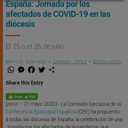
España: Jornada por los
afectados de COVID-19 en las
diócesis
El 25 o el 26 de julio
MAYO 21, 2020 14:51
LARISSA I. LÓPEZ
IGLESIA LOCAL
W
M
F
T
S
h
e
a
w
h
a
s
c
i
a
t
s
e
t
r
Share this Entry
s
e
b
t
e
A
n
o
e
p
g
o
r
p
e
k
r
(
zenit
– 21 mayo 2020)-. La Comisión Ejecutiva de la
Conferencia Episcopal Española
(CEE) ha propuesto
a todas las diócesis de España, la celebración de una
Jornada por los afectados de la pandemia, que