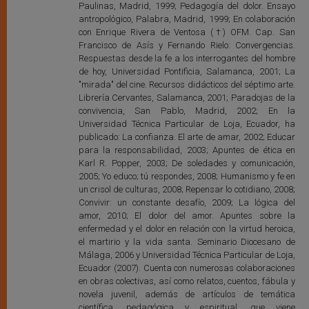
Paulinas, Madrid, 1999; Pedagogía del dolor. Ensayo
antropológico, Palabra, Madrid, 1999; En colaboración
con Enrique Rivera de Ventosa (†) OFM. Cap. San
Francisco de Asís y Fernando Rielo: Convergencias.
Respuestas desde la fe a los interrogantes del hombre
de hoy, Universidad Pontificia, Salamanca, 2001; La
"mirada" del cine. Recursos didácticos del séptimo arte.
Librería Cervantes, Salamanca, 2001; Paradojas de la
convivencia, San Pablo, Madrid, 2002; En la
Universidad Técnica Particular de Loja, Ecuador, ha
publicado: La confianza. El arte de amar, 2002; Educar
para la responsabilidad, 2003; Apuntes de ética en
Karl R. Popper, 2003; De soledades y comunicación,
2005; Yo educo; tú respondes, 2008; Humanismo y fe en
un crisol de culturas, 2008; Repensar lo cotidiano, 2008;
Convivir: un constante desafío, 2009; La lógica del
amor, 2010; El dolor del amor. Apuntes sobre la
enfermedad y el dolor en relación con la virtud heroica,
el martirio y la vida santa. Seminario Diocesano de
Málaga, 2006 y Universidad Técnica Particular de Loja,
Ecuador (2007). Cuenta con numerosas colaboraciones
en obras colectivas, así como relatos, cuentos, fábula y
novela juvenil, además de artículos de temática
científica, pedagógica y espiritual, que viene