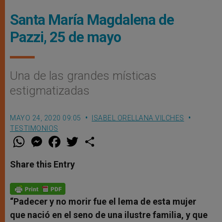
Santa María Magdalena de
Pazzi, 25 de mayo
Una de las grandes místicas
estigmatizadas
MAYO 24, 2020 09:05
ISABEL ORELLANA VILCHES
TESTIMONIOS
W
M
F
T
S
h
e
a
w
h
a
s
c
i
a
t
s
e
t
r
Share this Entry
s
e
b
t
e
A
n
o
e
p
g
o
r
p
e
k
r
“Padecer y no morir fue el lema de esta mujer
que nació en el seno de una ilustre familia, y que