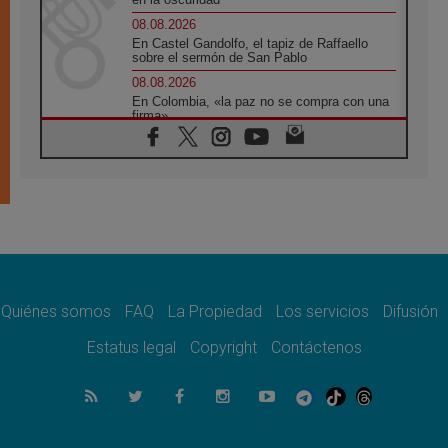
08.08.2026
En Castel Gandolfo, el tapiz de Raffaello
sobre el sermón de San Pablo
08.08.2026
En Colombia, «la paz no se compra con una
firma»
08.08.2026
En Venezuela celebraron los 416 años del
Santo Cristo de La Grita
08.08.2026
El Papa: en Santa Ágata contemplamos la
victoria del amor sobre la muerte
08.08.2026
León XIV visitará el Santuario de la Madre
del Buen Consejo de Genazzano
Quiénes somos
FAQ
La Propiedad
Los servicios
Difusión
07.08.2026
Filipinas: el Vicariato Apostólico de Calapán
Estatus legal
Copyright
Contáctenos
se convierte en diócesis
07.08.2026
Honduras: Los desplazados invisibles de una
crisis olvidada
07.08.2026