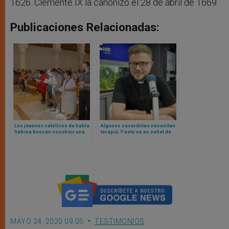
1626. Clemente IX la canonizó el 28 de abril de 1669.
Publicaciones Relacionadas:
Los jóvenes católicos de habla
Algunos sacerdotes necesitan
hebrea buscan construir una
terapia. Y esto no es señal de
cultura de respeto y diálogo
una fe débil o falta de oración,
entre las comunidades
dice padre Mariusz Marszalek
MAYO 24, 2020 09:05
TESTIMONIOS