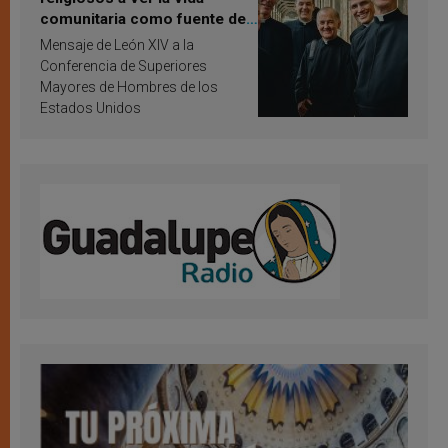
comunitaria como fuente de
inspiración y santificación
Mensaje de León XIV a la
Conferencia de Superiores
Mayores de Hombres de los
Estados Unidos