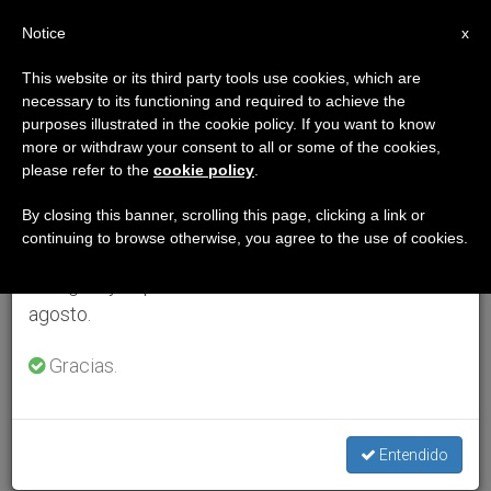
ES
Notice
×
x
Aviso importante
This website or its third party tools use cookies, which are
necessary to its functioning and required to achieve the
Del 27 de julio al 7 de agosto haremos la pausa
purposes illustrated in the cookie policy. If you want to know
anual, aprovechando que en el periodo de verano
more or withdraw your consent to all or some of the cookies,
please refer to the
cookie policy
.
se generan menos informaciones y también el
consumo de las mismas disminuye.
By closing this banner, scrolling this page, clicking a link or
continuing to browse otherwise, you agree to the use of cookies.
Retomamos el trabajo ordinario de las ediciones
en inglés y español de ZENIT el lunes 10 de
agosto.
Gracias.
Entendido