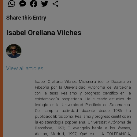
W
M
F
T
S
h
e
a
w
h
a
s
c
i
a
t
s
e
t
r
Share this Entry
s
e
b
t
e
A
n
o
e
p
g
o
r
Isabel Orellana Vilches
p
e
k
r
View all articles
Isabel Orellana Vilches Misionera idente. Doctora en
Filosofía por la Universidad Autónoma de Barcelona
con la tesis Realismo y progreso científico en la
epistemología popperiana. Ha cursado estudios de
teología en la Universidad Pontificia de Salamanca.
Con amplia actividad docente desde 1986, ha
publicado libros como: Realismo y progreso científico en
la epistemología popperiana, Universitat Autònoma de
Barcelona, 1993; El evangelio habla a los jóvenes,
Atenas, Madrid, 1997; Qué es... LA TOLERANCIA,