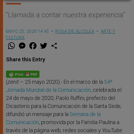
“Llamada a contar nuestra experiencia”
MAYO 25, 2020 14:45
ROSA DIE ALCOLEA
ARTE Y
CULTURA
W
M
F
T
S
h
e
a
w
h
a
s
c
i
a
t
s
e
t
r
Share this Entry
s
e
b
t
e
A
n
o
e
p
g
o
r
p
e
k
r
(
zenit
– 25 mayo 2020).- En el marco de la
54ª
Jornada Mundial de la Comunicación
, celebrada el
24 de mayo de 2020, Paolo Ruffini, prefecto del
Dicasterio para la Comunicación de la Santa Sede,
difundió un mensaje para la
Semana de la
Comunicación
, promovida por la Familia Paulina a
través de la página web, redes sociales y
YouTube
.