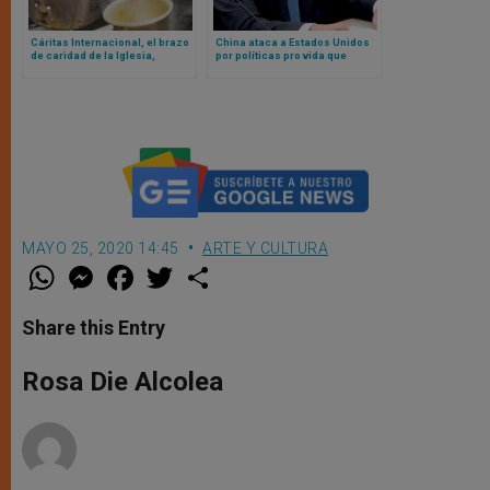
Cáritas Internacional, el brazo
China ataca a Estados Unidos
de caridad de la Iglesia,
por políticas pro vida que
recuerda que hambruna en
impiden el aborto
Gaza viola Convención sobre
Genocidio
MAYO 25, 2020 14:45
ARTE Y CULTURA
W
M
F
T
S
h
e
a
w
h
a
s
c
i
a
t
s
e
t
r
Share this Entry
s
e
b
t
e
A
n
o
e
p
g
o
r
Rosa Die Alcolea
p
e
k
r