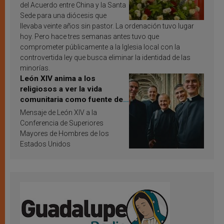
del Acuerdo entre China y la Santa
Sede para una diócesis que
llevaba veinte años sin pastor. La ordenación tuvo lugar
hoy. Pero hace tres semanas antes tuvo que
comprometer públicamente a la Iglesia local con la
controvertida ley que busca eliminar la identidad de las
minorías.
León XIV anima a los
religiosos a ver la vida
comunitaria como fuente de
inspiración y santificación
Mensaje de León XIV a la
Conferencia de Superiores
Mayores de Hombres de los
Estados Unidos