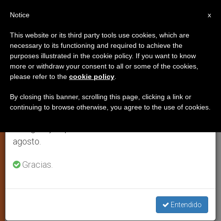
ES
Notice
×
x
Aviso importante
This website or its third party tools use cookies, which are
necessary to its functioning and required to achieve the
Del 27 de julio al 7 de agosto haremos la pausa
ARTE Y CULTURA
purposes illustrated in the cookie policy. If you want to know
anual, aprovechando que en el periodo de verano
more or withdraw your consent to all or some of the cookies,
please refer to the
cookie policy
.
se generan menos informaciones y también el
consumo de las mismas disminuye.
By closing this banner, scrolling this page, clicking a link or
continuing to browse otherwise, you agree to the use of cookies.
Retomamos el trabajo ordinario de las ediciones
en inglés y español de ZENIT el lunes 10 de
agosto.
Gracias.
Pablo Ruffini © Vatican Media
Mensaje de Paolo Ruffini para la
Semana de la Comunicación
Entendido