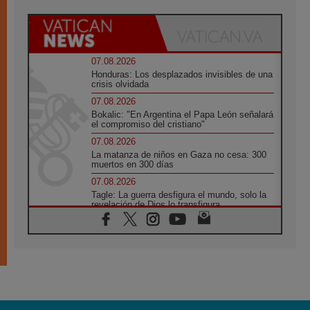
07.08.2026
Honduras: Los desplazados invisibles de una
crisis olvidada
07.08.2026
Bokalic: "En Argentina el Papa León señalará
el compromiso del cristiano"
07.08.2026
La matanza de niños en Gaza no cesa: 300
muertos en 300 días
07.08.2026
Tagle: La guerra desfigura el mundo, solo la
revelación de Dios lo transfigura
07.08.2026
Presentada la Trienal de Arte de las
Universidades Católicas: «Exercises in
Empathy»
07.08.2026
Fortunatus Nwachukwu: la comunicación
como misión al servicio del Evangelio