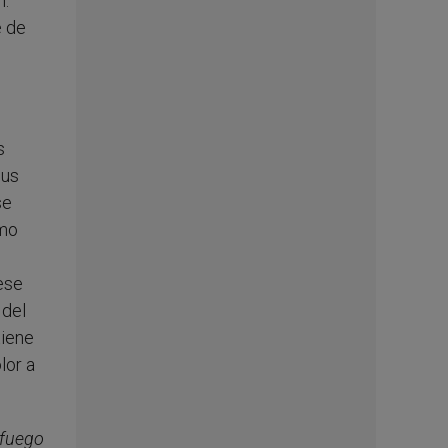
n:
e de
s
sus
se
omo
 ese
 del
tiene
lor a
fuego