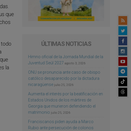
das.
rus que
uchos
ÚLTIMAS NOTICIAS
 todo
a
Himno oficial de la Jornada Mundial de la
que
Juventud Seúl 2027
agosto 3, 2026
es la
ONU se pronuncia ante caso de obispo
católico desaparecido por la dictadura
nicaragüense
julio 25, 2026
Aumenta el interés por la beatificación en
Estados Unidos de los mártires de
Georgia que murieron defendiendo el
matrimonio
julio 25, 2026
Franciscanos piden ayuda a Marco
Rubio ante persecución de colonos