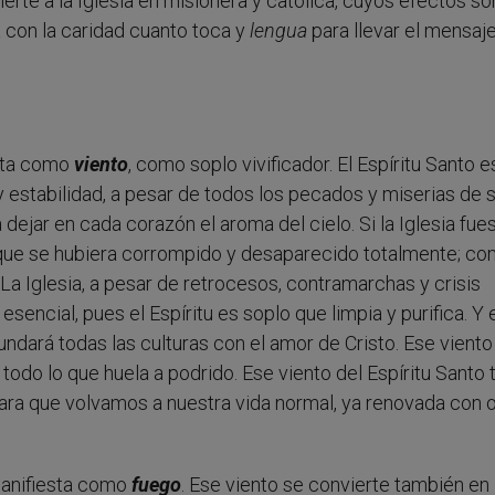
vierte a la Iglesia en misionera y católica, cuyos efectos so
con la caridad cuanto toca y
lengua
para llevar el mensaj
esta como
viento
, como soplo vivificador. El Espíritu Santo e
y estabilidad, a pesar de todos los pecados y miserias de 
 dejar en cada corazón el aroma del cielo. Si la Iglesia fue
 que se hubiera corrompido y desaparecido totalmente; c
a Iglesia, a pesar de retrocesos, contramarchas y crisis
sencial, pues el Espíritu es soplo que limpia y purifica. Y
dará todas las culturas con el amor de Cristo. Ese viento
 todo lo que huela a podrido. Ese viento del Espíritu Santo 
para que volvamos a nuestra vida normal, ya renovada con o
 manifiesta como
fuego
. Ese viento se convierte también en