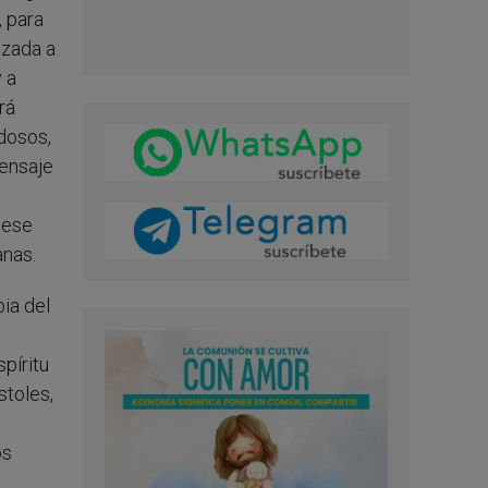
, para
nzada a
 a
rá
dosos,
mensaje
 ese
anas.
ia del
píritu
stoles,
os