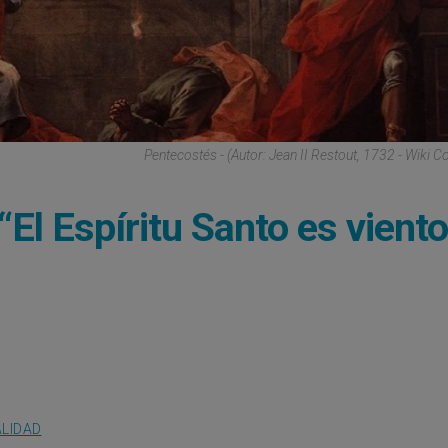
Pentecostés - (Autor: Jean II Restout, 1732 - Wiki
El Espíritu Santo es viento
ALIDAD