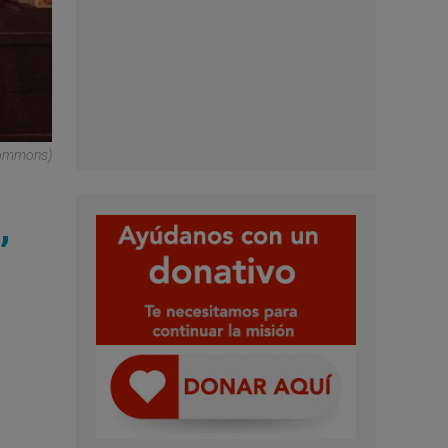
 Commons)
,