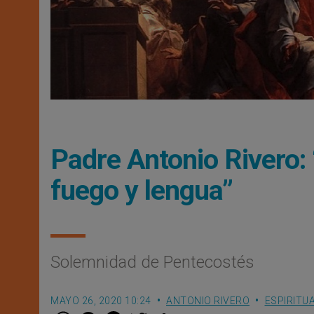
Padre Antonio Rivero: “
fuego y lengua”
Solemnidad de Pentecostés
MAYO 26, 2020 10:24
ANTONIO RIVERO
ESPIRITU
W
M
F
T
S