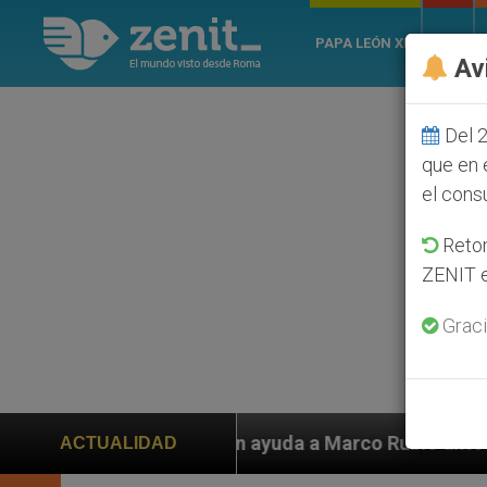
PAPA LEÓN XIV
ROMA
Av
Del 2
que en 
el cons
Retom
ZENIT e
Graci
n ayuda a Marco Rubio ante persecución de colonos jud
ACTUALIDAD