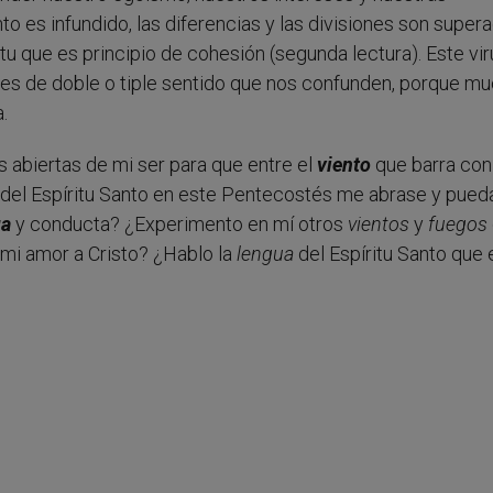
to es infundido, las diferencias y las divisiones son supera
tu que es principio de cohesión (segunda lectura). Este vi
 de doble o tiple sentido que nos confunden, porque m
.
as abiertas de mi ser para que entre el
viento
que barra con
del Espíritu Santo en este Pentecostés me abrase y pued
ua
y conducta? ¿Experimento en mí otros
vientos
y
fuegos
 mi amor a Cristo? ¿Hablo la
lengua
del Espíritu Santo que 