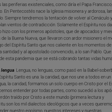
s las periferias existenciales, como diría el Papa Francisco
o. En Pentecostés nace la Iglesia misionera y ardorosa, la
ndo. Siempre tendremos la tentación de volver al Cenáculo y
lan vientos de contradicción. Solamente el Espíritu nos da
o hizo con los primeros apóstoles, que de apocados y mie
s de la Buena Nueva, que llevaron con ardor misionero el 
o del Espíritu Santo que nos caliente en los momentos de
a santidad y al apostolado convencido, a lo san Pablo. Que
de esta pandemia que se está cobrando tantas vidas hum
o
lengua
. Lengua, no lenguas, como pasó en la Babel-soberb
spíritu Santo es una: la caridad, que nos une a todos en un
, la caridad, formamos un solo cuerpo en Cristo por el Es
cernos entender por todas partes, como sucedió a los apó
erdón traído por Cristo a este mundo (primera lectura y
ritu son los mil dialectos ideológicos que a veces querem
ender nuestro egoísmo, nuestros intereses y nuestras