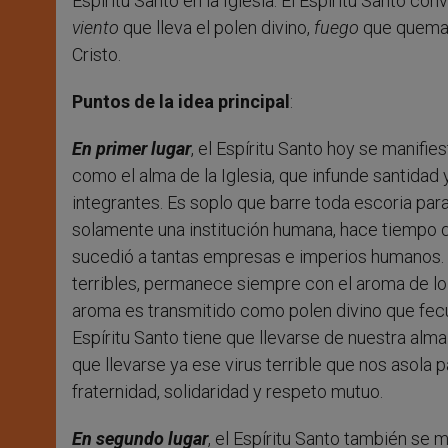
Espíritu Santo en la Iglesia. El Espíritu Santo con
viento
que lleva el polen divino,
fuego
que quema 
Cristo.
Puntos de la idea principal
:
En primer lugar
, el Espíritu Santo hoy se manifi
como el alma de la Iglesia, que infunde santidad 
integrantes. Es soplo que barre toda escoria para
solamente una institución humana, hace tiempo
sucedió a tantas empresas e imperios humanos. L
terribles, permanece siempre con el aroma de lo e
aroma es transmitido como polen divino que fecun
Espíritu Santo tiene que llevarse de nuestra alma
que llevarse ya ese virus terrible que nos asola 
fraternidad, solidaridad y respeto mutuo.
En segundo lugar
, el Espíritu Santo también se