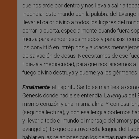
que nos arde por dentro y nos lleva a salir a toda
incendiar este mundo con la palabra del Evangeli
llevar el calor divino a todos los lugares del mu
cerrar la puerta, especialmente cuando fuera sop
fuerza para vencer esos miedos y parálisis, com
los convirtió en intrépidos y audaces mensajero
de salvación de Jesús. Necesitamos de ese fueg
tibieza y mediocridad, para que nos lancemos a l
fuego divino destruya y queme ya los gérmenes 
Finalmente
, el Espíritu Santo se manifiesta com
Génesis donde nadie se entendía. La
lengua
del E
mismo corazón y una misma alma. Y con esa lengua
(segunda lectura); y con esa lengua podemos ha
y llevar a todo el mundo el mensaje del amor y p
evangelio). Lo que destruye esta lengua del Espí
hablar en las relaciones con los demás para def