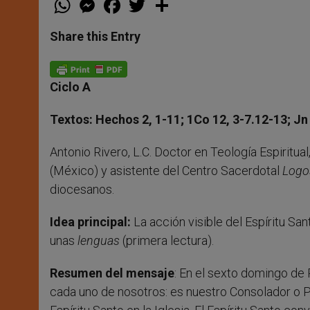
h
e
a
w
h
a
s
c
i
a
t
s
e
t
r
Share this Entry
s
e
b
t
e
A
n
o
e
p
g
o
r
p
e
k
Ciclo A
r
Textos: Hechos 2, 1-11; 1Co 12, 3-7.12-13; Jn
Antonio Rivero, L.C. Doctor en Teología Espiritua
(México) y asistente del Centro Sacerdotal
Logo
diocesanos.
Idea principal:
La acción visible del Espíritu San
unas
lenguas
(primera lectura).
Resumen del mensaje
: En el sexto domingo de 
cada uno de nosotros: es nuestro Consolador o Pará