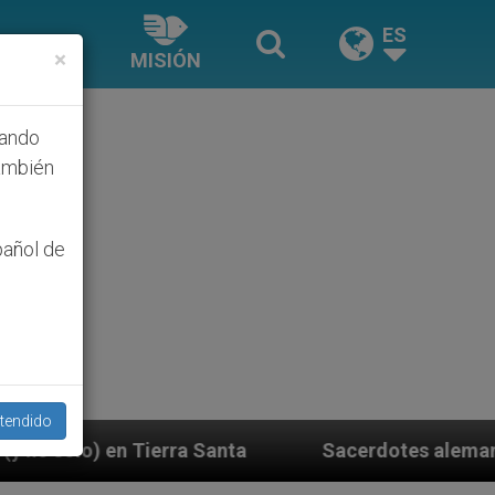
ES
×
MISIÓN
hando
ambién
pañol de
tendido
ta
Sacerdotes alemanes fieles al Papa contesta