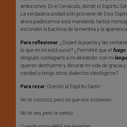
ambiciones. En el Cenáculo, donde el Espíritu San
La verdadera unidad sólo proviene de Dios Espíri
ahora padecemos está mandando tantos mensajes
esconden la bacteria de la mentira y la apariencia
Para
reflexionar
: ¿Dejaré la puerta y las ventan
lo que en mí está sucio? ¿Permitiré que el
fuego
después contagiarlo a mi alrededor con mi
leng
quieren destruirme y devorar mi vida de gracia y
caridad o tengo otros dialectos ideológicos?
Para rezar
: Oración al Espíritu Santo:
No te conozco, pero sé que nos sostienes
No te veo, pero te siento
Cuando estoy débil, me levantas