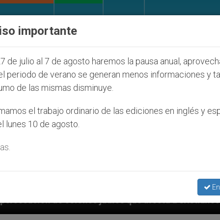
IGLESIA Y MUNDO
DOCUMENTOS
DONATIVOS
iso importante
7 de julio al 7 de agosto haremos la pausa anual, aprovec
el periodo de verano se generan menos informaciones y t
umo de las mismas disminuye.
amos el trabajo ordinario de las ediciones en inglés y es
l lunes 10 de agosto.
as.
En
íos que afecta a cristianos (y no sólo) en Tierra San