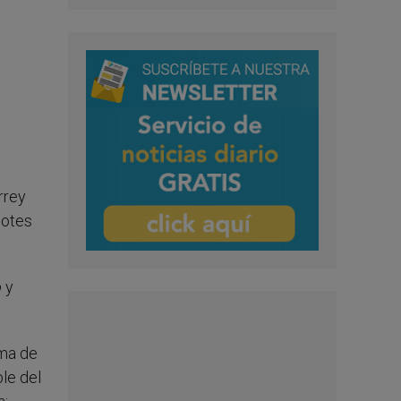
rrey
dotes
o
y
lma de
ble del