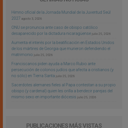
Himno oficial de la Jornada Mundial de la Juventud Seúl
2027
agosto 3, 2026
ONU se pronuncia ante caso de obispo católico
desaparecido por la dictadura nicaragüense
julio 25, 2026
Aumenta el interés por la beatificación en Estados Unidos
de los mártires de Georgia que murieron defendiendo el
matrimonio
julio 25, 2026
Franciscanos piden ayuda a Marco Rubio ante
persecución de colonos judíos que afecta a cristianos (y
no sólo) en Tierra Santa
julio 25, 2026
Sacerdotes alemanes fieles al Papa contestan a su propio
obispo (y cardenal) quien les orilla a bendecir parejas del
mismo sexo en importante diócesis
julio 25, 2026
PUBLICACIONES MÁS VISTAS