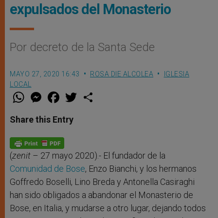
expulsados del Monasterio
Por decreto de la Santa Sede
MAYO 27, 2020 16:43
ROSA DIE ALCOLEA
IGLESIA
LOCAL
W
M
F
T
S
h
e
a
w
h
a
s
c
i
a
t
s
e
t
r
Share this Entry
s
e
b
t
e
A
n
o
e
p
g
o
r
p
e
k
r
(
zenit
– 27 mayo 2020).- El fundador de la
Comunidad de Bose
, Enzo Bianchi, y los hermanos
Goffredo Boselli, Lino Breda y Antonella Casiraghi
han sido obligados a abandonar el Monasterio de
Bose, en Italia, y mudarse a otro lugar, dejando todos