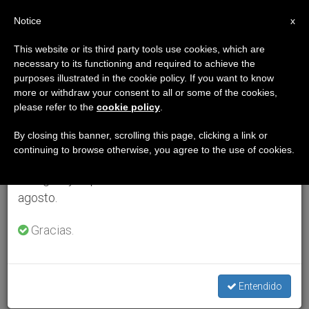
ES
Notice
×
x
Aviso importante
This website or its third party tools use cookies, which are
necessary to its functioning and required to achieve the
Del 27 de julio al 7 de agosto haremos la pausa
purposes illustrated in the cookie policy. If you want to know
anual, aprovechando que en el periodo de verano
more or withdraw your consent to all or some of the cookies,
please refer to the
cookie policy
.
se generan menos informaciones y también el
consumo de las mismas disminuye.
By closing this banner, scrolling this page, clicking a link or
continuing to browse otherwise, you agree to the use of cookies.
Retomamos el trabajo ordinario de las ediciones
en inglés y español de ZENIT el lunes 10 de
agosto.
Gracias.
Entendido