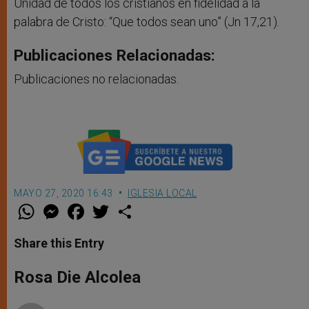
Unidad de todos los cristianos en fidelidad a la
palabra de Cristo: “Que todos sean uno” (Jn 17,21).
Publicaciones Relacionadas:
Publicaciones no relacionadas.
MAYO 27, 2020 16:43
IGLESIA LOCAL
W
M
F
T
S
h
e
a
w
h
a
s
c
i
a
t
s
e
t
r
Share this Entry
s
e
b
t
e
A
n
o
e
p
g
o
r
Rosa Die Alcolea
p
e
k
r