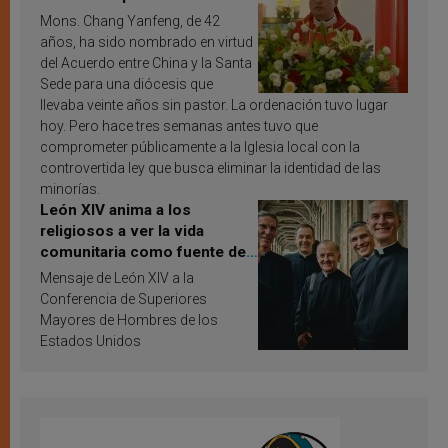
Mons. Chang Yanfeng, de 42
años, ha sido nombrado en virtud
del Acuerdo entre China y la Santa
Sede para una diócesis que
llevaba veinte años sin pastor. La ordenación tuvo lugar
hoy. Pero hace tres semanas antes tuvo que
comprometer públicamente a la Iglesia local con la
controvertida ley que busca eliminar la identidad de las
minorías.
León XIV anima a los
religiosos a ver la vida
comunitaria como fuente de
inspiración y santificación
Mensaje de León XIV a la
Conferencia de Superiores
Mayores de Hombres de los
Estados Unidos