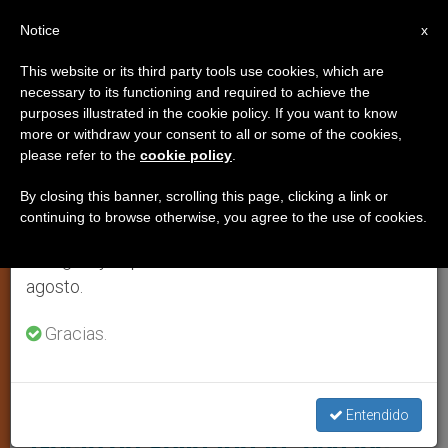
ES
Notice
×
x
Aviso importante
This website or its third party tools use cookies, which are
necessary to its functioning and required to achieve the
Del 27 de julio al 7 de agosto haremos la pausa
JUSTICIA Y PAZ
purposes illustrated in the cookie policy. If you want to know
anual, aprovechando que en el periodo de verano
more or withdraw your consent to all or some of the cookies,
please refer to the
cookie policy
.
se generan menos informaciones y también el
consumo de las mismas disminuye.
By closing this banner, scrolling this page, clicking a link or
continuing to browse otherwise, you agree to the use of cookies.
Retomamos el trabajo ordinario de las ediciones
en inglés y español de ZENIT el lunes 10 de
agosto.
Gracias.
Caracas (C) VOA
Cáritas Venezuela: COVID-19,
Entendido
“Gesto de Solidaridad” con los