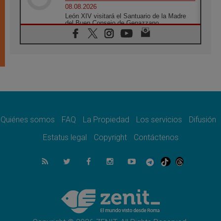
08.08.2026
León XIV visitará el Santuario de la Madre
del Buen Consejo de Genazzano
07.08.2026
Filipinas: el Vicariato Apostólico de Calapán
se convierte en diócesis
07.08.2026
Honduras: Los desplazados invisibles de una
crisis olvidada
07.08.2026
Bokalic: "En Argentina el Papa León señalará
el compromiso del cristiano"
Quiénes somos
FAQ
La Propiedad
Los servicios
Difusión
07.08.2026
La matanza de niños en Gaza no cesa: 300
Estatus legal
Copyright
Contáctenos
muertos en 300 días
07.08.2026
Tagle: La guerra desfigura el mundo, solo la
revelación de Dios lo transfigura
07.08.2026
Presentada la Trienal de Arte de las
Universidades Católicas: «Exercises in
Empathy»