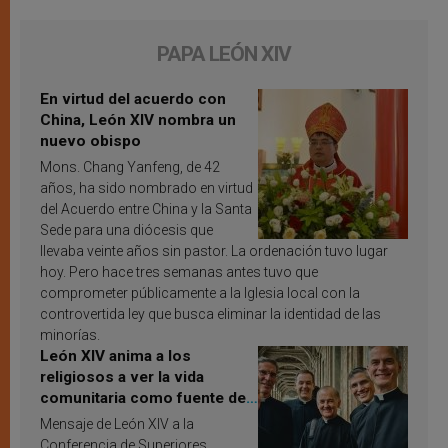
PAPA LEÓN XIV
En virtud del acuerdo con
China, León XIV nombra un
nuevo obispo
Mons. Chang Yanfeng, de 42
años, ha sido nombrado en virtud
del Acuerdo entre China y la Santa
Sede para una diócesis que
llevaba veinte años sin pastor. La ordenación tuvo lugar
hoy. Pero hace tres semanas antes tuvo que
comprometer públicamente a la Iglesia local con la
controvertida ley que busca eliminar la identidad de las
minorías.
León XIV anima a los
religiosos a ver la vida
comunitaria como fuente de
inspiración y santificación
Mensaje de León XIV a la
Conferencia de Superiores