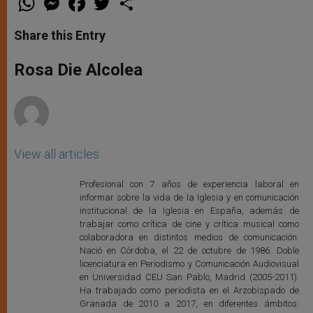
h
e
a
w
h
a
s
c
i
a
t
s
e
t
r
Share this Entry
s
e
b
t
e
A
n
o
e
p
g
o
r
Rosa Die Alcolea
p
e
k
r
View all articles
Profesional con 7 años de experiencia laboral en
informar sobre la vida de la Iglesia y en comunicación
institucional de la Iglesia en España, además de
trabajar como crítica de cine y crítica musical como
colaboradora en distintos medios de comunicación.
Nació en Córdoba, el 22 de octubre de 1986. Doble
licenciatura en Periodismo y Comunicación Audiovisual
en Universidad CEU San Pablo, Madrid (2005-2011).
Ha trabajado como periodista en el Arzobispado de
Granada de 2010 a 2017, en diferentes ámbitos: