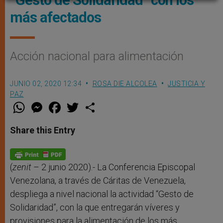
más afectados
Acción nacional para alimentación
JUNIO 02, 2020 12:34
ROSA DIE ALCOLEA
JUSTICIA Y
PAZ
W
M
F
T
S
h
e
a
w
h
a
s
c
i
a
t
s
e
t
r
Share this Entry
s
e
b
t
e
A
n
o
e
p
g
o
r
p
e
k
r
(
zenit
– 2 junio 2020).- La Conferencia Episcopal
Venezolana, a través de Cáritas de Venezuela,
despliega a nivel nacional la actividad “Gesto de
Solidaridad”, con la que entregarán víveres y
provisiones para la alimentación de los más