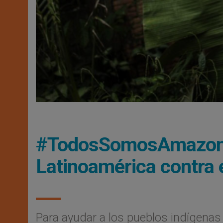
#TodosSomosAmazonía
Latinoamérica contra
Para ayudar a los pueblos indígenas