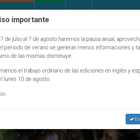
IGLESIA Y MUNDO
DOCUMENTOS
DONATIVOS
iso importante
díos que afecta a cristianos (y no sólo) en Tierra Sa
7 de julio al 7 de agosto haremos la pausa anual, aprovec
el periodo de verano se generan menos informaciones y t
umo de las mismas disminuye.
amos el trabajo ordinario de las ediciones en inglés y es
l lunes 10 de agosto.
as.
En