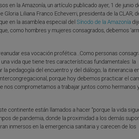
osos en la Amazonía, un artículo publicado ayer, 1 de junio 
de Gloria Liliana Franco Echeverri, presidenta de la CLAR, d
que en la asamblea especial del
Sínodo de la Amazonía
dij
e que, como hombres y mujeres consagrados, debemos ‘ar
te reanudar esa vocación profética…Como personas consagr
a vida que tiene tres características fundamentales: la
ar la pedagogía del encuentro y del diálogo; la itinerancia e
intercongregacional, porque hoy debemos practicar el ca
e que nos comprometamos a trabajar juntos como hermanos 
te continente están llamados a hacer “porque la vida sigu
iempos de pandemia, donde la proximidad a los demás supo
ran inmersos en la emergencia sanitaria y carecen de los