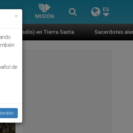
ES
×
MISIÓN
nta
Sacerdotes alemanes fieles al Papa contest
hando
ambién
pañol de
tendido