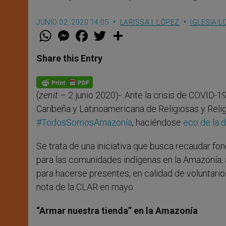
JUNIO 02, 2020 14:05
LARISSA I. LÓPEZ
IGLESIA L
W
M
F
T
S
h
e
a
w
h
a
s
c
i
a
t
s
e
t
r
Share this Entry
s
e
b
t
e
A
n
o
e
p
g
o
r
p
e
k
(
zenit
– 2 junio 2020)-. Ante la crisis de COVID-1
r
Caribeña y Latinoamericana de Religiosas y Rel
#TodosSomosAmazonía
, haciéndose
eco de la 
Se trata de una iniciativa que busca recaudar fo
para las comunidades indígenas en la Amazonía, 
para hacerse presentes, en calidad de voluntarios
nota de la CLAR en mayo.
“Armar nuestra tienda” en la Amazonía