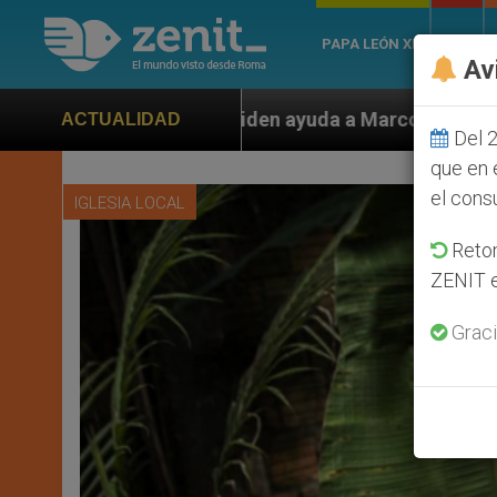
PAPA LEÓN XIV
ROMA
Av
en ayuda a Marco Rubio ante persecución de colonos ju
ACTUALIDAD
Del 2
que en 
el cons
IGLESIA LOCAL
Retom
ZENIT e
Graci