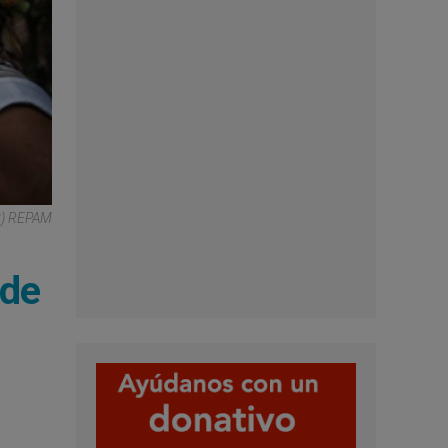
C) REPAM
 de