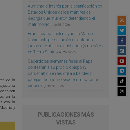
Aumenta el interés por la beatificación en
Estados Unidos de los mártires de
Georgia que murieron defendiendo el
matrimonio
julio 25, 2026
Franciscanos piden ayuda a Marco
Rubio ante persecución de colonos
judíos que afecta a cristianos (y no sólo)
en Tierra Santa
julio 25, 2026
Sacerdotes alemanes fieles al Papa
contestan a su propio obispo (y
cardenal) quien les orilla a bendecir
parejas del mismo sexo en importante
tes de la
ayectoria
diócesis
julio 25, 2026
borado con
es en la
as con la
, Madrid y
PUBLICACIONES MÁS
VISTAS