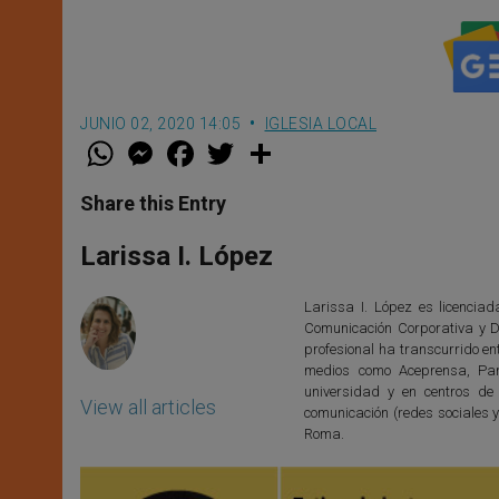
JUNIO 02, 2020 14:05
IGLESIA LOCAL
W
M
F
T
S
h
e
a
w
h
a
s
c
i
a
t
s
e
t
r
Share this Entry
s
e
b
t
e
A
n
o
e
p
g
o
r
Larissa I. López
p
e
k
r
Larissa I. López es licencia
Comunicación Corporativa y D
profesional ha transcurrido en
medios como Aceprensa, Pan
universidad y en centros de
View all articles
comunicación (redes sociales y
Roma.