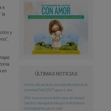
a a
 la
solos y
ios”,
najas
zonía
a en
ÚLTIMAS NOTICIAS
Himno oficial de la Jornada Mundial de la
Juventud Seúl 2027
agosto 3, 2026
ONU se pronuncia ante caso de obispo
católico desaparecido por la dictadura
nicaragüense
julio 25, 2026