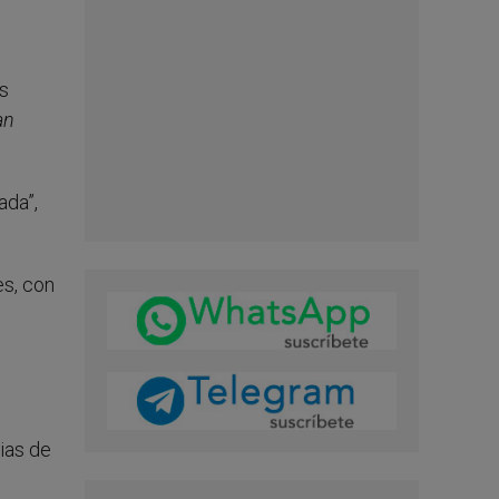
os
an
ada”,
es, con
cias de