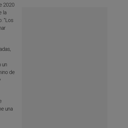
de 2020
e la
o: “Los
mar
adas,
n un
mino de
y
e
ne una