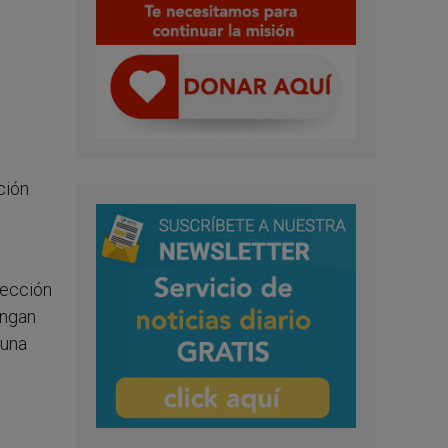
ción
ección
ongan
 una