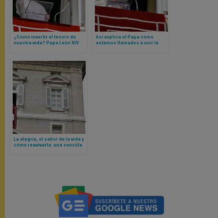
¿Cómo invertir el tesoro de
Así explica el Papa cómo
nuestra vida? Papa León XIV
estamos llamados a unir la
responde con una breve
espera del Salvador a la
reflexión
atención de lo que Dios hace
en el mundo
La alegría, el sabor de la vida y
cómo reavivarla: una sencilla
meditación del Papa León XIV