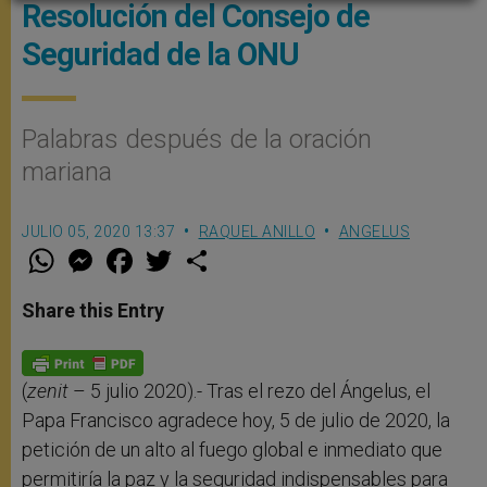
Resolución del Consejo de
Seguridad de la ONU
Palabras después de la oración
mariana
JULIO 05, 2020 13:37
RAQUEL ANILLO
ANGELUS
W
M
F
T
S
h
e
a
w
h
a
s
c
i
a
t
s
e
t
r
Share this Entry
s
e
b
t
e
A
n
o
e
p
g
o
r
p
e
k
r
(
zenit
– 5 julio 2020).- Tras el rezo del Ángelus, el
Papa Francisco agradece hoy, 5 de julio de 2020, la
petición de un alto al fuego global e inmediato que
permitiría la paz y la seguridad indispensables para