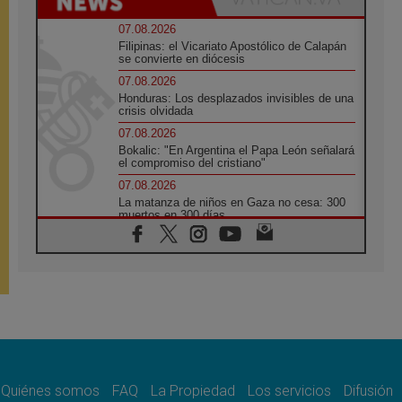
07.08.2026
Filipinas: el Vicariato Apostólico de Calapán
se convierte en diócesis
07.08.2026
Honduras: Los desplazados invisibles de una
crisis olvidada
07.08.2026
Bokalic: "En Argentina el Papa León señalará
el compromiso del cristiano"
07.08.2026
La matanza de niños en Gaza no cesa: 300
muertos en 300 días
07.08.2026
Tagle: La guerra desfigura el mundo, solo la
revelación de Dios lo transfigura
07.08.2026
Presentada la Trienal de Arte de las
Universidades Católicas: «Exercises in
Empathy»
07.08.2026
Fortunatus Nwachukwu: la comunicación
como misión al servicio del Evangelio
Quiénes somos
FAQ
La Propiedad
Los servicios
Difusión