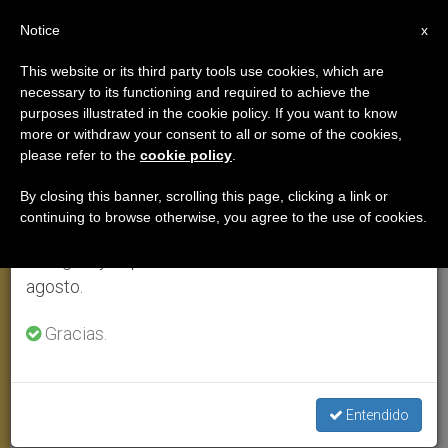
ES
Notice
×
x
Aviso importante
This website or its third party tools use cookies, which are
necessary to its functioning and required to achieve the
Del 27 de julio al 7 de agosto haremos la pausa
ANGELUS
purposes illustrated in the cookie policy. If you want to know
anual, aprovechando que en el periodo de verano
more or withdraw your consent to all or some of the cookies,
please refer to the
cookie policy
.
se generan menos informaciones y también el
consumo de las mismas disminuye.
By closing this banner, scrolling this page, clicking a link or
continuing to browse otherwise, you agree to the use of cookies.
Retomamos el trabajo ordinario de las ediciones
en inglés y español de ZENIT el lunes 10 de
agosto.
Gracias.
Ángelus, 14 Junio 2020 (C) Vatican Media
Entendido
Ángelus: El Papa apoya la