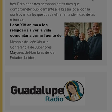
hoy. Pero hace tres semanas antes tuvo que
comprometer públicamente a la Iglesia local con la
controvertida ley que busca eliminar la identidad de las
minorías.
León XIV anima a los
religiosos a ver la vida
comunitaria como fuente de
inspiración y santificación
Mensaje de León XIV a la
Conferencia de Superiores
Mayores de Hombres de los
Estados Unidos