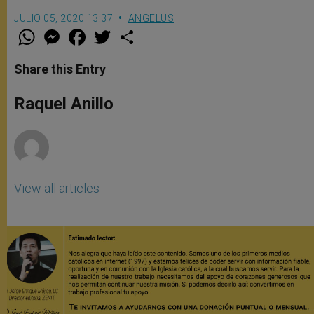
JULIO 05, 2020 13:37
ANGELUS
W
M
F
T
S
h
e
a
w
h
a
s
c
i
a
t
s
e
t
r
Share this Entry
s
e
b
t
e
A
n
o
e
p
g
o
r
Raquel Anillo
p
e
k
r
View all articles