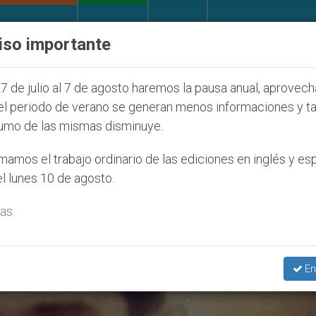
IGLESIA Y MUNDO
DOCUMENTOS
DONATIVOS
iso importante
fecta a cristianos (y no sólo) en Tierra Santa
7 de julio al 7 de agosto haremos la pausa anual, aprovec
el periodo de verano se generan menos informaciones y t
umo de las mismas disminuye.
amos el trabajo ordinario de las ediciones en inglés y es
l lunes 10 de agosto.
as.
En