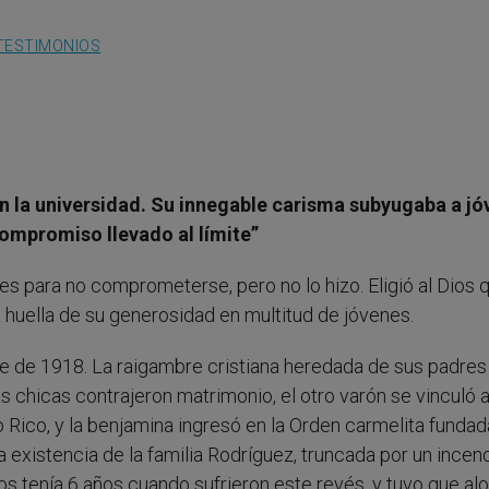
TESTIMONIOS
l en la universidad. Su innegable carisma subyugaba a j
compromiso llevado al límite”
s para no comprometerse, pero no lo hizo. Eligió al Dios 
la huella de su generosidad en multitud de jóvenes.
e de 1918. La raigambre cristiana heredada de sus padres
 chicas contrajeron matrimonio, el otro varón se vinculó a
 Rico, y la benjamina ingresó en la Orden carmelita fundad
a existencia de la familia Rodríguez, truncada por un incen
os tenía 6 años cuando sufrieron este revés, y tuvo que alo