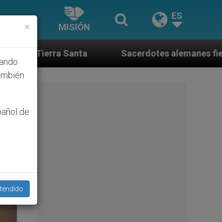
ES
×
MISIÓN
Sacerdotes alemanes fieles al Papa contestan a su pro
hando
ambién
pañol de
tendido