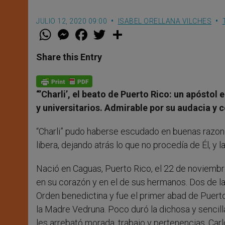
JULIO 12, 2020 09:00
ISABEL ORELLANA VILCHES
W
M
F
T
S
h
e
a
w
h
a
s
c
i
a
t
s
e
t
r
Share this Entry
s
e
b
t
e
A
n
o
e
p
g
o
r
p
e
k
“’Charli’, el beato de Puerto Rico: un apósto
r
y universitarios. Admirable por su audacia y 
“Charli” pudo haberse escudado en buenas razone
libera, dejando atrás lo que no procedía de Él, y 
Nació en Caguas, Puerto Rico, el 22 de noviembr
en su corazón y en el de sus hermanos. Dos de las
Orden benedictina y fue el primer abad de Puerto
la Madre Vedruna. Poco duró la dichosa y sencill
les arrebató morada, trabajo y pertenencias. Carl