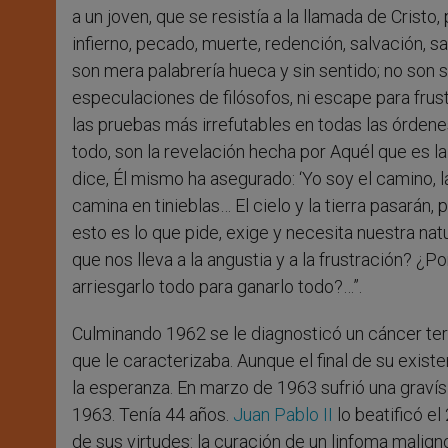
a un joven, que se resistía a la llamada de Cristo,
infierno, pecado, muerte, redención, salvación, sa
son mera palabrería hueca y sin sentido; no son s
especulaciones de filósofos, ni escape para frus
las pruebas más irrefutables en todas las órdene
todo, son la revelación hecha por Aquél que es l
dice, Él mismo ha asegurado: ‘Yo soy el camino, l
camina en tinieblas… El cielo y la tierra pasarán, p
esto es lo que pide, exige y necesita nuestra n
que nos lleva a la angustia y a la frustración? ¿
arriesgarlo todo para ganarlo todo?…”.
Culminando 1962 se le diagnosticó un cáncer term
que le caracterizaba. Aunque el final de su exis
la esperanza. En marzo de 1963 sufrió una gravís
1963. Tenía 44 años.
Juan Pablo II
lo beatificó el
de sus virtudes: la curación de un linfoma malig