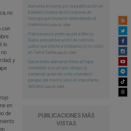
Aumenta el interés por la beatificación en
ca, no
Estados Unidos de los mártires de
Georgia que murieron defendiendo el
matrimonio
julio 25, 2026
a con
Franciscanos piden ayuda a Marco
obre
Rubio ante persecución de colonos
é lo
judíos que afecta a cristianos (y no sólo)
e no
en Tierra Santa
julio 25, 2026
erdad, y
Sacerdotes alemanes fieles al Papa
cape
contestan a su propio obispo (y
cardenal) quien les orilla a bendecir
parejas del mismo sexo en importante
diócesis
julio 25, 2026
rojo
rme en
io de
PUBLICACIONES MÁS
imiento
VISTAS
 en