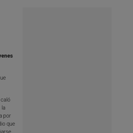
óvenes
que
 caló
 la
a por
dio que
jarse