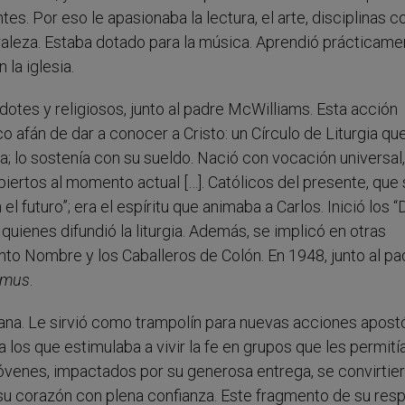
ntes. Por eso le apasionaba la lectura, el arte, disciplinas 
aturaleza. Estaba dotado para la música. Aprendió prácticam
 la iglesia.
dotes y religiosos, junto al padre McWilliams. Esta acción
o afán de dar a conocer a Cristo: un Círculo de Liturgia qu
a; lo sostenía con su sueldo. Nació con vocación universal,
iertos al momento actual […]. Católicos del presente, que
l futuro”; era el espíritu que animaba a Carlos. Inició los “
e quienes difundió la liturgia. Además, se implicó en otras
to Nombre y los Caballeros de Colón. En 1948, junto al pa
amus
.
tiana. Le sirvió como trampolín para nuevas acciones apost
a los que estimulaba a vivir la fe en grupos que les permití
venes, impactados por su generosa entrega, se convirtier
 su corazón con plena confianza. Este fragmento de su res