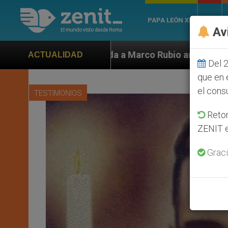
PAPA LEÓN XIV
ROMA
Av
 Marco Rubio ante persecución de colonos judíos que a
ACTUALIDAD
Del 2
que en 
el cons
TESTIMONIOS
Retom
ZENIT e
Graci