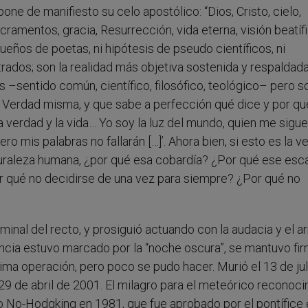
 pone de manifiesto su celo apostólico: “Dios, Cristo, cielo,
cramentos, gracia, Resurrección, vida eterna, visión beatífi
ueños de poetas, ni hipótesis de pseudo científicos, ni
trados; son la realidad más objetiva sostenida y respaldad
s –sentido común, científico, filosófico, teológico– pero s
a Verdad misma, y que sabe a perfección qué dice y por qu
a verdad y la vida… Yo soy la luz del mundo, quien me sigu
ero mis palabras no fallarán […]’. Ahora bien, si esto es la v
aturaleza humana, ¿por qué esa cobardía? ¿Por qué ese es
Por qué no decidirse de una vez para siempre? ¿Por qué no
inal del recto, y prosiguió actuando con la audacia y el ar
tencia estuvo marcado por la “noche oscura”, se mantuvo fi
ima operación, pero poco se pudo hacer. Murió el 13 de jul
 29 de abril de 2001. El milagro para el meteórico reconoc
no No-Hodgking en 1981, que fue aprobado por el pontífice