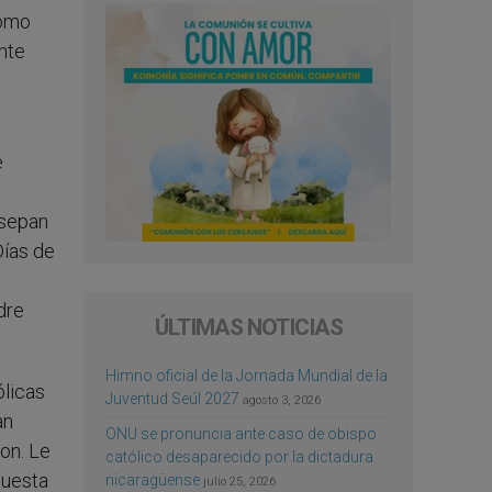
como
ente
e
 sepan
Días de
dre
ÚLTIMAS NOTICIAS
Himno oficial de la Jornada Mundial de la
ólicas
Juventud Seúl 2027
agosto 3, 2026
an
ONU se pronuncia ante caso de obispo
on. Le
católico desaparecido por la dictadura
puesta
nicaragüense
julio 25, 2026