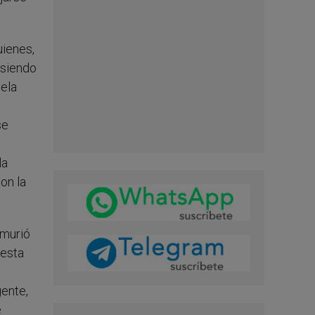
uienes,
 siendo
uela
se
la
on la
 murió
 esta
gente,
e