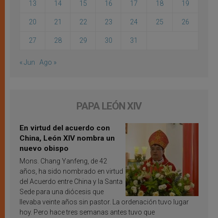
13
14
15
16
17
18
19
20
21
22
23
24
25
26
27
28
29
30
31
« Jun
Ago »
PAPA LEÓN XIV
En virtud del acuerdo con
China, León XIV nombra un
nuevo obispo
Mons. Chang Yanfeng, de 42
años, ha sido nombrado en virtud
del Acuerdo entre China y la Santa
Sede para una diócesis que
llevaba veinte años sin pastor. La ordenación tuvo lugar
hoy. Pero hace tres semanas antes tuvo que