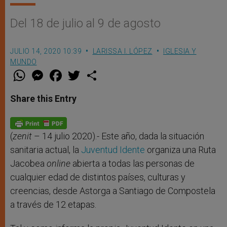
Del 18 de julio al 9 de agosto
JULIO 14, 2020 10:39
LARISSA I. LÓPEZ
IGLESIA Y
MUNDO
W
M
F
T
S
h
e
a
w
h
a
s
c
i
a
t
s
e
t
r
Share this Entry
s
e
b
t
e
A
n
o
e
p
g
o
r
p
e
k
r
(
zenit
– 14 julio 2020).- Este año, dada la situación
sanitaria actual, la
Juventud Idente
organiza una Ruta
Jacobea
online
abierta a todas las personas de
cualquier edad de distintos países, culturas y
creencias, desde Astorga a Santiago de Compostela
a través de 12 etapas.