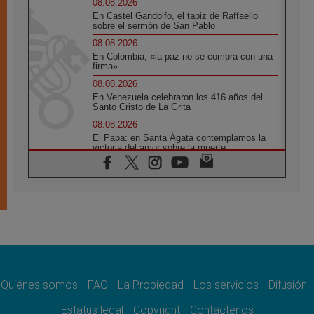
08.08.2026
En Castel Gandolfo, el tapiz de Raffaello
sobre el sermón de San Pablo
08.08.2026
En Colombia, «la paz no se compra con una
firma»
08.08.2026
En Venezuela celebraron los 416 años del
Santo Cristo de La Grita
08.08.2026
El Papa: en Santa Ágata contemplamos la
victoria del amor sobre la muerte
08.08.2026
León XIV visitará el Santuario de la Madre
del Buen Consejo de Genazzano
07.08.2026
Filipinas: el Vicariato Apostólico de Calapán
se convierte en diócesis
07.08.2026
Honduras: Los desplazados invisibles de una
crisis olvidada
Quiénes somos
FAQ
La Propiedad
Los servicios
Difusión
07.08.2026
Bokalic: "En Argentina el Papa León señalará
Estatus legal
Copyright
Contáctenos
el compromiso del cristiano"