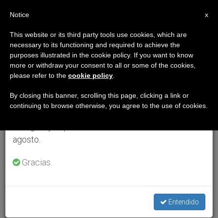
ES
Notice
×
x
Aviso importante
This website or its third party tools use cookies, which are
necessary to its functioning and required to achieve the
Del 27 de julio al 7 de agosto haremos la pausa
purposes illustrated in the cookie policy. If you want to know
anual, aprovechando que en el periodo de verano
more or withdraw your consent to all or some of the cookies,
please refer to the
cookie policy
.
se generan menos informaciones y también el
consumo de las mismas disminuye.
By closing this banner, scrolling this page, clicking a link or
continuing to browse otherwise, you agree to the use of cookies.
Retomamos el trabajo ordinario de las ediciones
en inglés y español de ZENIT el lunes 10 de
agosto.
Gracias.
Entendido