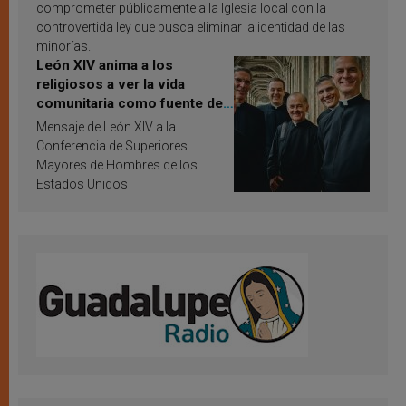
comprometer públicamente a la Iglesia local con la
controvertida ley que busca eliminar la identidad de las
minorías.
León XIV anima a los
religiosos a ver la vida
comunitaria como fuente de
inspiración y santificación
Mensaje de León XIV a la
Conferencia de Superiores
Mayores de Hombres de los
Estados Unidos