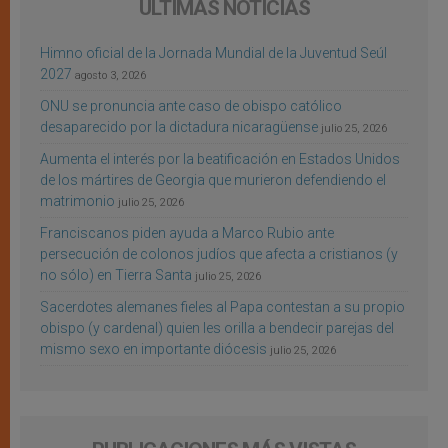
ÚLTIMAS NOTICIAS
Himno oficial de la Jornada Mundial de la Juventud Seúl
2027
agosto 3, 2026
ONU se pronuncia ante caso de obispo católico
desaparecido por la dictadura nicaragüense
julio 25, 2026
Aumenta el interés por la beatificación en Estados Unidos
de los mártires de Georgia que murieron defendiendo el
matrimonio
julio 25, 2026
Franciscanos piden ayuda a Marco Rubio ante
persecución de colonos judíos que afecta a cristianos (y
no sólo) en Tierra Santa
julio 25, 2026
Sacerdotes alemanes fieles al Papa contestan a su propio
obispo (y cardenal) quien les orilla a bendecir parejas del
mismo sexo en importante diócesis
julio 25, 2026