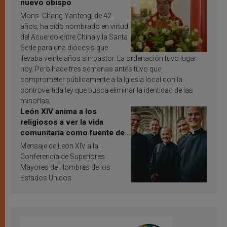
nuevo obispo
Mons. Chang Yanfeng, de 42
años, ha sido nombrado en virtud
del Acuerdo entre China y la Santa
Sede para una diócesis que
llevaba veinte años sin pastor. La ordenación tuvo lugar
hoy. Pero hace tres semanas antes tuvo que
comprometer públicamente a la Iglesia local con la
controvertida ley que busca eliminar la identidad de las
minorías.
León XIV anima a los
religiosos a ver la vida
comunitaria como fuente de
inspiración y santificación
Mensaje de León XIV a la
Conferencia de Superiores
Mayores de Hombres de los
Estados Unidos