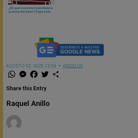
¿En qué consiste la verdadera
justicia del amor? Papa León
XIV responde
AGOSTO 02, 2020 13:59
ANGELUS
W
M
F
T
S
h
e
a
w
h
a
s
c
i
a
t
s
e
t
r
Share this Entry
s
e
b
t
e
A
n
o
e
p
g
o
r
Raquel Anillo
p
e
k
r