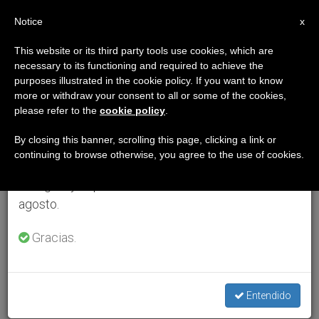
ES
Notice
×
x
Aviso importante
This website or its third party tools use cookies, which are
necessary to its functioning and required to achieve the
Del 27 de julio al 7 de agosto haremos la pausa
purposes illustrated in the cookie policy. If you want to know
anual, aprovechando que en el periodo de verano
more or withdraw your consent to all or some of the cookies,
please refer to the
cookie policy
.
se generan menos informaciones y también el
consumo de las mismas disminuye.
By closing this banner, scrolling this page, clicking a link or
continuing to browse otherwise, you agree to the use of cookies.
Retomamos el trabajo ordinario de las ediciones
en inglés y español de ZENIT el lunes 10 de
agosto.
Gracias.
Entendido