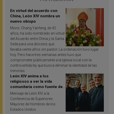
En virtud del acuerdo con
China, León XIV nombra un
nuevo obispo
Mons. Chang Yanfeng, de 42
años, ha sido nombrado en virtud
del Acuerdo entre China y la Santa
Sede para una diócesis que
llevaba veinte años sin pastor. La ordenación tuvo lugar
hoy. Pero hace tres semanas antes tuvo que
comprometer públicamente a la Iglesia local con la
controvertida ley que busca eliminar la identidad de las
minorías.
León XIV anima a los
religiosos a ver la vida
comunitaria como fuente de
inspiración y santificación
Mensaje de León XIV a la
Conferencia de Superiores
Mayores de Hombres de los
Estados Unidos