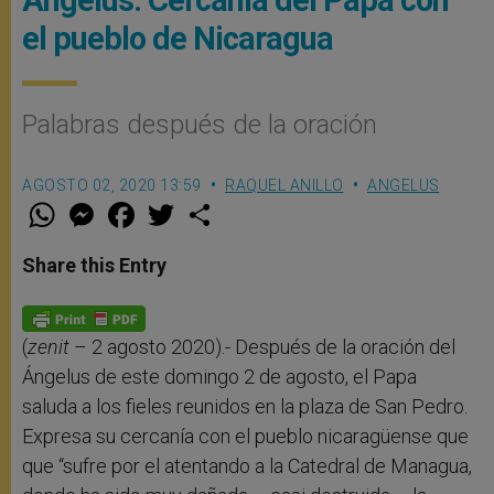
Ángelus: Cercanía del Papa con
el pueblo de Nicaragua
Palabras después de la oración
AGOSTO 02, 2020 13:59
RAQUEL ANILLO
ANGELUS
W
M
F
T
S
h
e
a
w
h
a
s
c
i
a
t
s
e
t
r
Share this Entry
s
e
b
t
e
A
n
o
e
p
g
o
r
p
e
k
r
(
zenit
– 2 agosto 2020).- Después de la oración del
Ángelus de este domingo 2 de agosto, el Papa
saluda a los fieles reunidos en la plaza de San Pedro.
Expresa su cercanía con el pueblo nicaragüense que
que “sufre por el atentando a la Catedral de Managua,