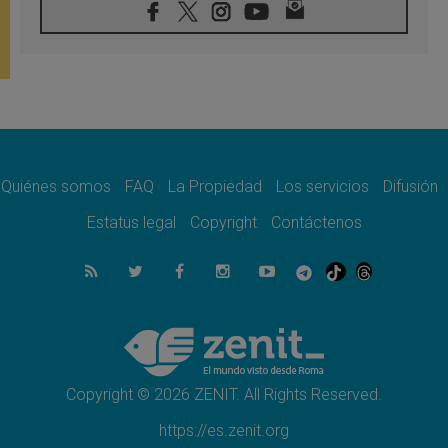
07.08.2026
Tagle: La guerra desfigura el mundo, solo la
revelación de Dios lo transfigura
07.08.2026
Presentada la Trienal de Arte de las
Universidades Católicas: «Exercises in
Empathy»
07.08.2026
Fortunatus Nwachukwu: la comunicación
como misión al servicio del Evangelio
Quiénes somos
FAQ
La Propiedad
Los servicios
Difusión
07.08.2026
Estatus legal
Copyright
Contáctenos
SIGNIS 2026, dar voz a las religiosas en el
espacio público
07.08.2026
Lanzan un proyecto de empoderamiento
digital para mujeres líderes en África
07.08.2026
Programa oficial del Viaje Apostólico del
Papa León XIV a Francia
Copyright © 2026 ZENIT. All Rights Reserved.
https://es.zenit.org