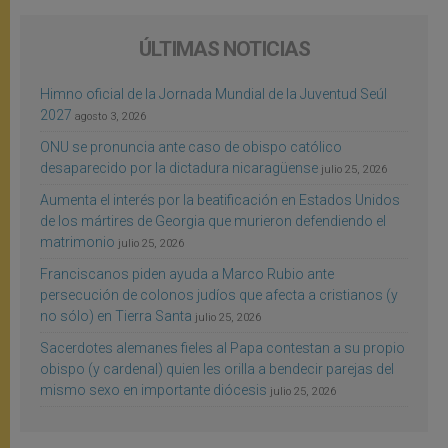
ÚLTIMAS NOTICIAS
Himno oficial de la Jornada Mundial de la Juventud Seúl
2027
agosto 3, 2026
ONU se pronuncia ante caso de obispo católico
desaparecido por la dictadura nicaragüense
julio 25, 2026
Aumenta el interés por la beatificación en Estados Unidos
de los mártires de Georgia que murieron defendiendo el
matrimonio
julio 25, 2026
Franciscanos piden ayuda a Marco Rubio ante
persecución de colonos judíos que afecta a cristianos (y
no sólo) en Tierra Santa
julio 25, 2026
Sacerdotes alemanes fieles al Papa contestan a su propio
obispo (y cardenal) quien les orilla a bendecir parejas del
mismo sexo en importante diócesis
julio 25, 2026