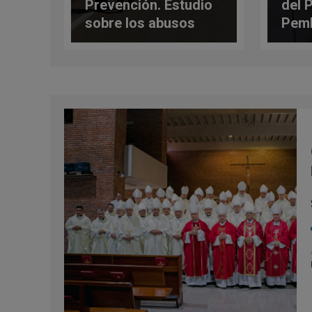
Prevención. Estudio
del 
sobre los abusos
Pemb
sexuales en la
Moz
Iglesia”