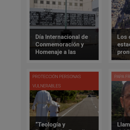
Día Internacional de
Los 
Conmemoración y
esta
Homenaje a las
pron
Víctimas del
deci
Terrorismo
PROTECCIÓN PERSONAS
PAPA F
VULNERABLES
“Teología y
Llam