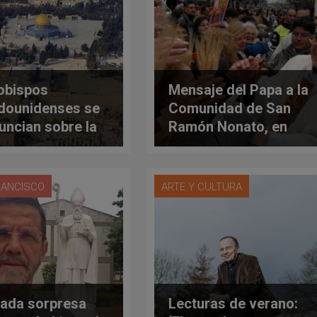
obispos
Mensaje del Papa a la
dounidenses se
Comunidad de San
uncian sobre la
Ramón Nonato, en
sión de Israel
Buenos Aires
RANCISCO
ARTE Y CULTURA
ada sorpresa
Lecturas de verano: