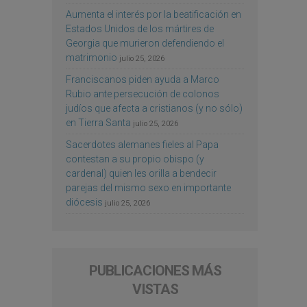
Aumenta el interés por la beatificación en
Estados Unidos de los mártires de
Georgia que murieron defendiendo el
matrimonio
julio 25, 2026
Franciscanos piden ayuda a Marco
Rubio ante persecución de colonos
judíos que afecta a cristianos (y no sólo)
en Tierra Santa
julio 25, 2026
Sacerdotes alemanes fieles al Papa
contestan a su propio obispo (y
cardenal) quien les orilla a bendecir
parejas del mismo sexo en importante
diócesis
julio 25, 2026
PUBLICACIONES MÁS
VISTAS