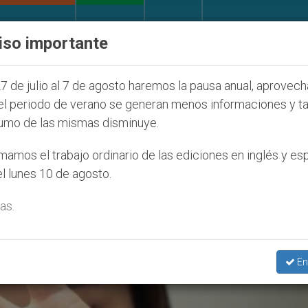
IGLESIA Y MUNDO
DOCUMENTOS
DONATIVOS
iso importante
tud Seúl 2027
ONU se pronuncia ante caso de o
7 de julio al 7 de agosto haremos la pausa anual, aprovec
el periodo de verano se generan menos informaciones y t
umo de las mismas disminuye.
amos el trabajo ordinario de las ediciones en inglés y es
l lunes 10 de agosto.
as.
En