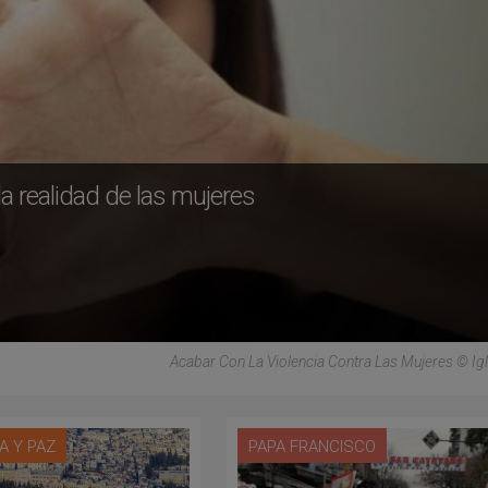
 la realidad de las mujeres
Acabar Con La Violencia Contra Las Mujeres © Igl
A Y PAZ
PAPA FRANCISCO