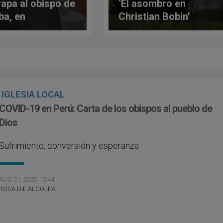
Papa al obispo de
‘El asombro en
a, en
Christian Bobin’
ambique
IGLESIA LOCAL
COVID-19 en Perú: Carta de los obispos al pueblo de
Dios
Sufrimiento, conversión y esperanza
AUG 21, 2020 10:44
ROSA DIE ALCOLEA