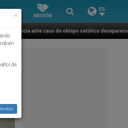
ES
×
MISIÓN
bispo católico desaparecido por la dictadura nicara
hando
ambién
pañol de
tendido