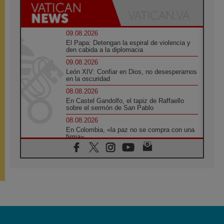
09.08.2026
El Papa: Detengan la espiral de violencia y
den cabida a la diplomacia
09.08.2026
León XIV: Confiar en Dios, no desesperarnos
en la oscuridad
08.08.2026
En Castel Gandolfo, el tapiz de Raffaello
sobre el sermón de San Pablo
08.08.2026
En Colombia, «la paz no se compra con una
firma»
08.08.2026
En Venezuela celebraron los 416 años del
Santo Cristo de La Grita
08.08.2026
El Papa: en Santa Ágata contemplamos la
victoria del amor sobre la muerte
08.08.2026
León XIV visitará el Santuario de la Madre
del Buen Consejo de Genazzano