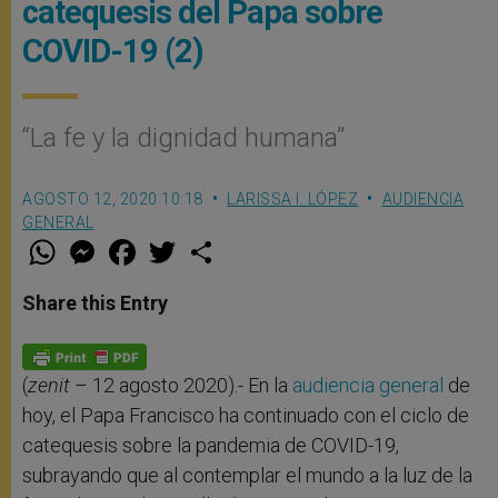
catequesis del Papa sobre
COVID-19 (2)
“La fe y la dignidad humana”
AGOSTO 12, 2020 10:18
LARISSA I. LÓPEZ
AUDIENCIA
GENERAL
W
M
F
T
S
h
e
a
w
h
a
s
c
i
a
t
s
e
t
r
Share this Entry
s
e
b
t
e
A
n
o
e
p
g
o
r
p
e
k
r
(
zenit
– 12 agosto 2020).- En la
audiencia general
de
hoy, el Papa Francisco ha continuado con el ciclo de
catequesis sobre la pandemia de COVID-19,
subrayando que al contemplar el mundo a la luz de la