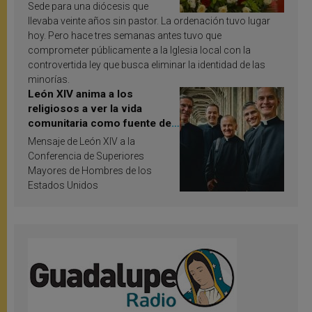
Sede para una diócesis que
llevaba veinte años sin pastor. La ordenación tuvo lugar
hoy. Pero hace tres semanas antes tuvo que
comprometer públicamente a la Iglesia local con la
controvertida ley que busca eliminar la identidad de las
minorías.
León XIV anima a los
religiosos a ver la vida
comunitaria como fuente de
inspiración y santificación
Mensaje de León XIV a la
Conferencia de Superiores
Mayores de Hombres de los
Estados Unidos