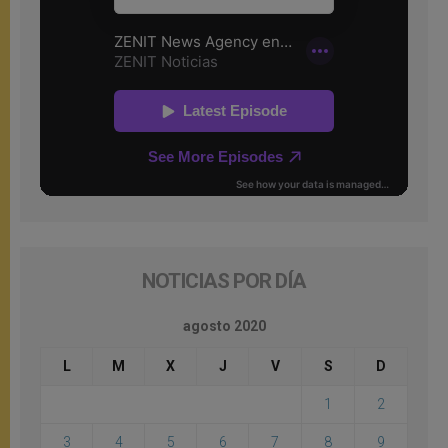
NOTICIAS POR DÍA
agosto 2020
L
M
X
J
V
S
D
1
2
3
4
5
6
7
8
9