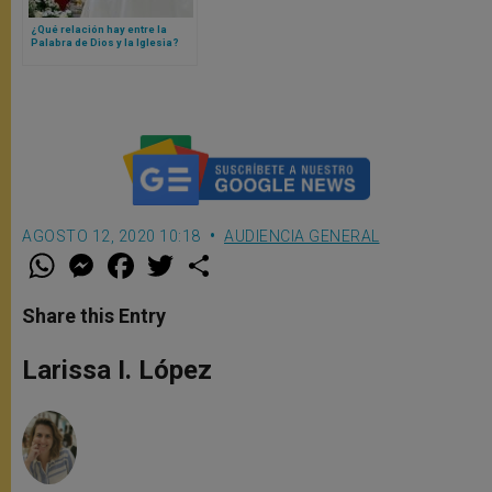
¿Qué relación hay entre la
Palabra de Dios y la Iglesia?
Papa León XIV responde
AGOSTO 12, 2020 10:18
AUDIENCIA GENERAL
W
M
F
T
S
h
e
a
w
h
a
s
c
i
a
t
s
e
t
r
Share this Entry
s
e
b
t
e
A
n
o
e
p
g
o
r
Larissa I. López
p
e
k
r