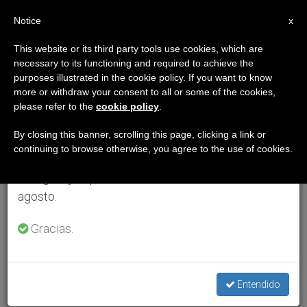
ES
Notice
×
x
Aviso importante
This website or its third party tools use cookies, which are
necessary to its functioning and required to achieve the
Del 27 de julio al 7 de agosto haremos la pausa
purposes illustrated in the cookie policy. If you want to know
anual, aprovechando que en el periodo de verano
more or withdraw your consent to all or some of the cookies,
please refer to the
cookie policy
.
se generan menos informaciones y también el
consumo de las mismas disminuye.
By closing this banner, scrolling this page, clicking a link or
continuing to browse otherwise, you agree to the use of cookies.
Retomamos el trabajo ordinario de las ediciones
en inglés y español de ZENIT el lunes 10 de
agosto.
Gracias.
Entendido