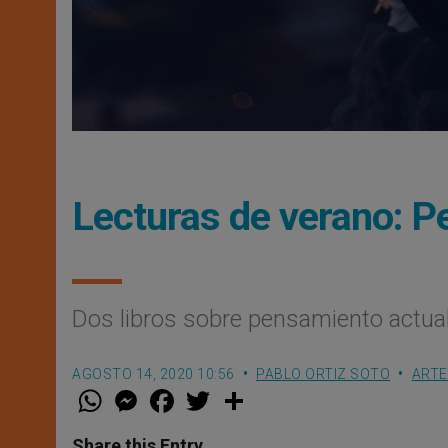
Lecturas de verano: P
Dos libros sobre pensamiento actua
AGOSTO 14, 2020 10:56
PABLO ORTIZ SOTO
ARTE
W
M
F
T
S
h
e
a
w
h
a
s
c
i
a
t
s
e
t
r
Share this Entry