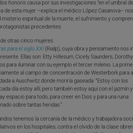
ados
honoris causa
por sus investigaciones “en el umbral de
fica de esta mujer –explica el médico López Casanova– no
 misterio espiritual de la muerte, el sufrimiento y compren
protagonistas precedentes.
 de otras cinco mujeres
s para el siglo XXI
(Rialp), cuya obra y pensamiento nos i
esente. Ellas son: Etty Hillesum, Cicely Saunders, Dorothy
os para iluminar con su ejemplo el tercer milenio. La primer
tariamente al campo de concentración de Westerbork para 
adada a Auschwitz donde moriría gaseada: “Estoy con los
da día estoy allí, pero también estoy aquí con el jazmín y
hay espacio para todo, para creer en Dios y para una ruina
mado sobre tantas heridas.”
undos tenemos la cercanía de la médico y trabajadora socia
tivos en los hospitales; contra el olvido de la clase obrer