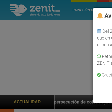
PAPA LEÓN XIV
ROMA
Av
Del 2
que en 
el cons
Retom
ZENIT e
Graci
ución de colonos judíos que afecta a cristianos (y no
ACTUALIDAD