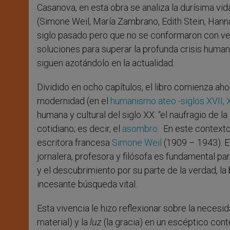
Casanova, en esta obra se analiza la durísima vi
(Simone Weil, María Zambrano, Edith Stein, Hann
siglo pasado pero que no se conformaron con ve
soluciones para superar la profunda crisis human
siguen azotándolo en la actualidad.
Dividido en ocho capítulos, el libro comienza ah
modernidad (en el
humanismo ateo -siglos XVII, X
humana y cultural del siglo XX: “el naufragio de l
cotidiano; es decir, el
asombro
. En este contexto
escritora francesa
Simone Weil
(1909 – 1943). El
jornalera, profesora y filósofa es fundamental p
y el descubrimiento por su parte de la verdad, la 
incesante búsqueda vital.
Esta vivencia le hizo reflexionar sobre la necesid
material) y la
luz
(la gracia) en un escéptico con