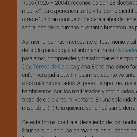
Ross (1926 – 2004): reconocida con 28 doctor
muerte”. La experiencia tanto vital como cientí
ofrece “un gran consuelo” de cara a ahondar en el
sacralidad de lo humano que tanto buscaron las 
Asimismo, es muy interesante el testimonio vital
del siglo pasado que el autor analiza en
Pensadora
para amar, comprender y transformar el tiempo pr
Day,
Teresa de Calcuta
y Ana Blandiana, cinco far
enfermera judía Etty Hillesum, se apuntó volun
a los más necesitados. Al poco tiempo fue trasl
hambrientos, con los maltratados y moribundos, ca
trozo de cielo ante mi ventana. En una sola vida 
miserable. (…) Una quisiera ser un bálsamo derra
De esta forma, contra el desaliento de los morib
Saunders, quien puso en marcha los cuidados palia