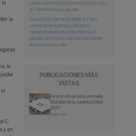
 la
judíos que afecta a cristianos (y no sólo)
en Tierra Santa
s
julio 25, 2026
der la
Sacerdotes alemanes fieles al Papa
contestan a su propio obispo (y
cardenal) quien les orilla a bendecir
parejas del mismo sexo en importante
diócesis
julio 25, 2026
nspiran
a, la
ayudar
PUBLICACIONES MÁS
VISTAS
 el
Himno oficial de la Jornada
Mundial de la Juventud Seúl
2027
3 Ago 2026
l C.
a y en