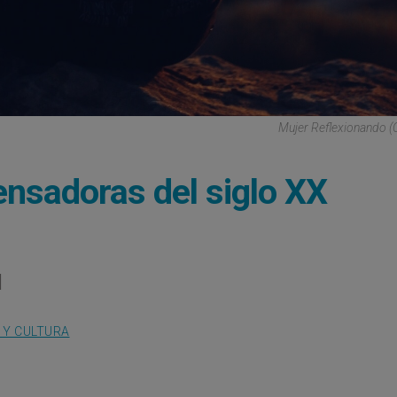
Mujer Reflexionando (
ensadoras del siglo XX
l
 Y CULTURA