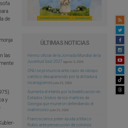
ósofa
para
la de
 monja
ÚLTIMAS NOTICIAS
n las
Himno oficial de la Jornada Mundial de la
Juventud Seúl 2027
camente
agosto 3, 2026
ONU se pronuncia ante caso de obispo
católico desaparecido por la dictadura
nicaragüense
julio 25, 2026
975).
Aumenta el interés por la beatificación en
Estados Unidos de los mártires de
ca y
Georgia que murieron defendiendo el
e
matrimonio
julio 25, 2026
Franciscanos piden ayuda a Marco
Kübler-
Rubio ante persecución de colonos