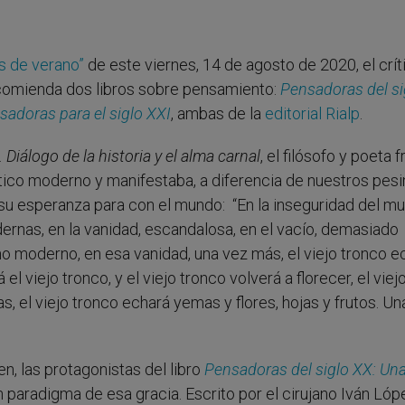
s de verano”
de este viernes, 14 de agosto de 2020, el crít
ecomienda dos libros sobre pensamiento:
Pensadoras del si
sadoras para el siglo XXI
, ambas de la
editorial Rialp
.
 Diálogo de la historia y el alma carnal
, el filósofo y poeta 
tico moderno y manifestaba, a diferencia de nuestros pes
 esperanza para con el mundo: “En la inseguridad del m
dernas, en la vanidad, escandalosa, en el vacío, demasiado
o moderno, en esa vanidad, una vez más, el viejo tronco e
el viejo tronco, y el viejo tronco volverá a florecer, el viej
, el viejo tronco echará yemas y flores, hojas y frutos. Un
n, las protagonistas del libro
Pensadoras del siglo XX: Un
n paradigma de esa gracia. Escrito por el cirujano Iván Lóp