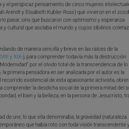
da y el perspicaz pensamiento de cinco mujeres intelectua
ah Arendt y Elisabeth Kübler-Ross) que vivieron en el zozo
rlo pasar, sino que buscaron con optimismo y esperanza
a y cultural que asolaba el mundo y cuyos sibilinos coleta
ondando de manera sencilla y breve en las raíces de la
VIII y XIX
-), para comprender todavía más la destrucción
a Modernidad” por el olvido total de la transcendencia de lo
, la primera pensadora en ser analizada por el autor es la
 recorrido existencial de esta apasionante activista, obrer
ara comprender la desdicha social de la primera mitad del s
bondad, el bien y la belleza, en la persona de Jesucristo, tr
ad de unir, lo que ella denominaba, la
gravedad
(naturaleza
temporáneo que había roto con toda visión transcendente 