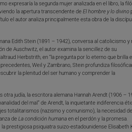
 expresaría la segunda mujer analizada en el libro, la fil
iendo la apertura transcendente de
El hombre y lo divino
lo el autor analiza principalmente esta obra de la discípu
emana Edith Stein (1891 – 1942), conversa al catolicismo y
n de Auschwitz, el autor examina la sencillez de su
raud Herbstrith, en “la pregunta por lo eterno que brilla e
s precedentes, Weil y Zambrano, Stein profundiza filosófi
 descubrir la plenitud del ser humano y comprender la
es otra judía, la escritora alemana Hannah Arendt (1906 – 1
banalidad del mal” de Arendt, la inquietante indiferencia éti
jes totalitarismos (nazismo y comunismo), la necesidad d
ranza de
La condición humana
en el perdón y la promesa.
s la prestigiosa psiquiatra suizo-estadounidense Elisabeth 