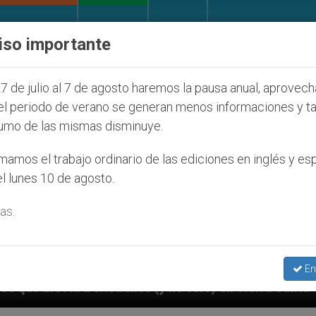
IGLESIA Y MUNDO
DOCUMENTOS
DONATIVOS
iso importante
7 de julio al 7 de agosto haremos la pausa anual, aprovec
el periodo de verano se generan menos informaciones y t
umo de las mismas disminuye.
amos el trabajo ordinario de las ediciones en inglés y es
l lunes 10 de agosto.
as.
En
 sólo) en Tierra Santa
Sacerdotes alemanes fie