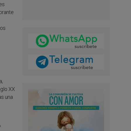
les
brante
zos
a,
iglo XX
as una
y