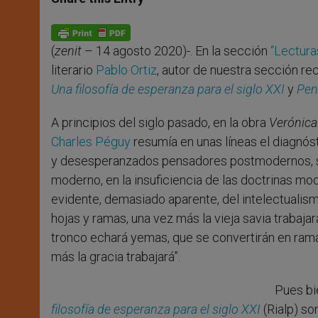
s
e
b
t
e
A
n
o
e
p
g
o
r
p
e
k
(
zenit
– 14 agosto 2020)-. En la sección
“Lectura
r
literario
Pablo Ortiz
, autor de nuestra sección r
Una filosofía de esperanza para el siglo XXI
y
Pen
A principios del siglo pasado, en la obra
Verónica.
Charles Péguy
resumía en unas líneas el diagnós
y desesperanzados pensadores postmodernos, su
moderno, en la insuficiencia de las doctrinas mo
evidente, demasiado aparente, del intelectualism
hojas y ramas, una vez más la vieja savia trabajará 
tronco echará yemas, que se convertirán en ramas
más la gracia trabajará”.
Pues bie
filosofía de esperanza para el siglo XXI
(Rialp) so