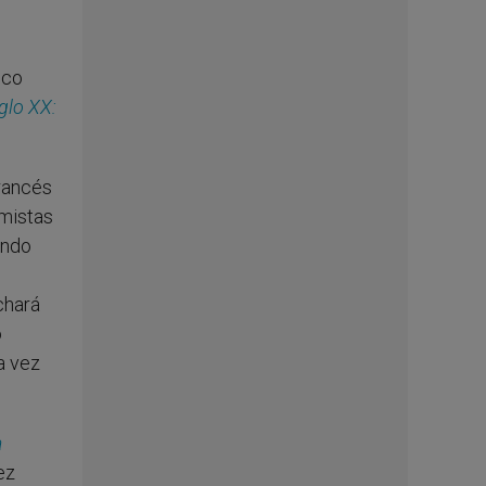
ico
glo XX:
francés
imistas
undo
chará
o
a vez
a
ez