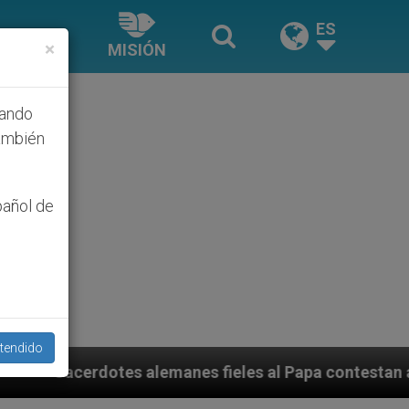
ES
×
MISIÓN
hando
ambién
pañol de
tendido
les al Papa contestan a su propio obispo (y cardenal) 