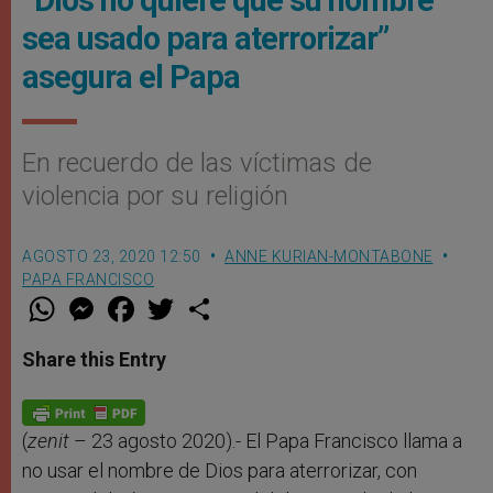
sea usado para aterrorizar”
asegura el Papa
En recuerdo de las víctimas de
violencia por su religión
AGOSTO 23, 2020 12:50
ANNE KURIAN-MONTABONE
PAPA FRANCISCO
W
M
F
T
S
h
e
a
w
h
a
s
c
i
a
t
s
e
t
r
Share this Entry
s
e
b
t
e
A
n
o
e
p
g
o
r
p
e
k
r
(
zenit
– 23 agosto 2020).- El Papa Francisco llama a
no usar el nombre de Dios para aterrorizar, con