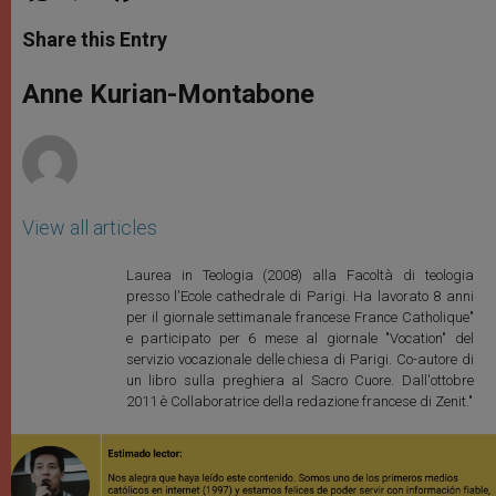
a
s
c
i
a
t
s
e
t
r
Share this Entry
s
e
b
t
e
A
n
o
e
p
g
o
r
Anne Kurian-Montabone
p
e
k
r
View all articles
Laurea in Teologia (2008) alla Facoltà di teologia
presso l'Ecole cathedrale di Parigi. Ha lavorato 8 anni
per il giornale settimanale francese France Catholique"
e participato per 6 mese al giornale "Vocation" del
servizio vocazionale delle chiesa di Parigi. Co-autore di
un libro sulla preghiera al Sacro Cuore. Dall'ottobre
2011 è Collaboratrice della redazione francese di Zenit."