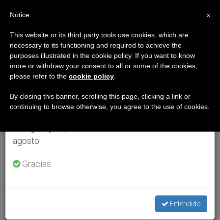
ES
Notice
×
x
Aviso importante
This website or its third party tools use cookies, which are
necessary to its functioning and required to achieve the
Del 27 de julio al 7 de agosto haremos la pausa
purposes illustrated in the cookie policy. If you want to know
anual, aprovechando que en el periodo de verano
more or withdraw your consent to all or some of the cookies,
please refer to the
cookie policy
.
se generan menos informaciones y también el
consumo de las mismas disminuye.
By closing this banner, scrolling this page, clicking a link or
continuing to browse otherwise, you agree to the use of cookies.
Retomamos el trabajo ordinario de las ediciones
en inglés y español de ZENIT el lunes 10 de
agosto.
Gracias.
Entendido