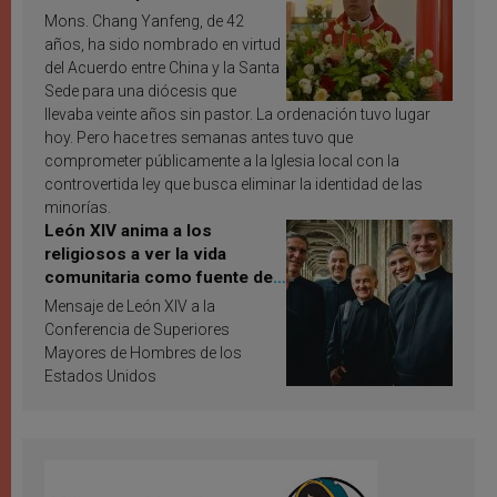
Mons. Chang Yanfeng, de 42
años, ha sido nombrado en virtud
del Acuerdo entre China y la Santa
Sede para una diócesis que
llevaba veinte años sin pastor. La ordenación tuvo lugar
hoy. Pero hace tres semanas antes tuvo que
comprometer públicamente a la Iglesia local con la
controvertida ley que busca eliminar la identidad de las
minorías.
León XIV anima a los
religiosos a ver la vida
comunitaria como fuente de
inspiración y santificación
Mensaje de León XIV a la
Conferencia de Superiores
Mayores de Hombres de los
Estados Unidos