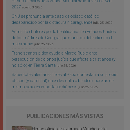
Himno oficial de la Jornada Mundial de la Juventud Seúl
2027
agosto 3, 2026
ONU se pronuncia ante caso de obispo católico
desaparecido por la dictadura nicaragüense
julio 25, 2026
Aumenta el interés por la beatificación en Estados Unidos
de los mártires de Georgia que murieron defendiendo el
matrimonio
julio 25, 2026
Franciscanos piden ayuda a Marco Rubio ante
persecución de colonos judíos que afecta a cristianos (y
no sólo) en Tierra Santa
julio 25, 2026
Sacerdotes alemanes fieles al Papa contestan a su propio
obispo (y cardenal) quien les orilla a bendecir parejas del
mismo sexo en importante diócesis
julio 25, 2026
PUBLICACIONES MÁS VISTAS
Himno oficial de la Jornada Mundial de la