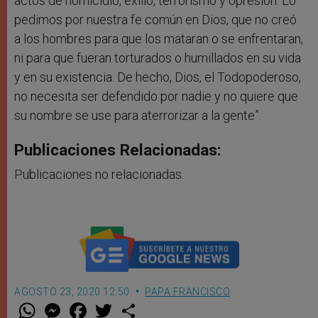
actos de homicidio, exilio, terrorismo y opresión. Lo
pedimos por nuestra fe común en Dios, que no creó
a los hombres para que los mataran o se enfrentaran,
ni para que fueran torturados o humillados en su vida
y en su existencia. De hecho, Dios, el Todopoderoso,
no necesita ser defendido por nadie y no quiere que
su nombre se use para aterrorizar a la gente”.
Publicaciones Relacionadas:
Publicaciones no relacionadas.
AGOSTO 23, 2020 12:50
PAPA FRANCISCO
W
M
F
T
S
h
e
a
w
h