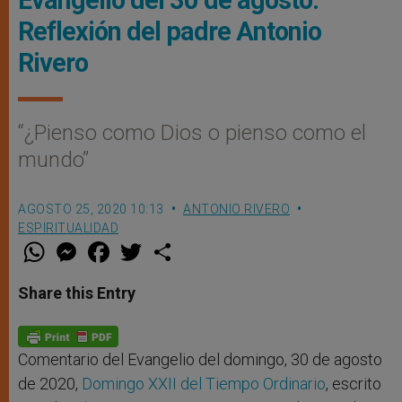
Evangelio del 30 de agosto:
Reflexión del padre Antonio
Rivero
“¿Pienso como Dios o pienso como el
mundo”
AGOSTO 25, 2020 10:13
ANTONIO RIVERO
ESPIRITUALIDAD
W
M
F
T
S
h
e
a
w
h
a
s
c
i
a
t
s
e
t
r
Share this Entry
s
e
b
t
e
A
n
o
e
p
g
o
r
p
e
k
r
Comentario del Evangelio del domingo, 30 de agosto
de 2020,
Domingo XXII del Tiempo Ordinario
, escrito