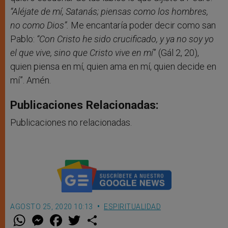
“Aléjate de mí, Satanás; piensas como los hombres,
no como Dios”.
Me encantaría poder decir como san
Pablo:
“
Con Cristo he sido crucificado, y ya no soy yo
el que vive, sino que Cristo vive en mí
” (Gál 2, 20),
quien piensa en mí, quien ama en mí, quien decide en
mí”. Amén.
Publicaciones Relacionadas:
Publicaciones no relacionadas.
AGOSTO 25, 2020 10:13
ESPIRITUALIDAD
W
M
F
T
S
h
e
a
w
h