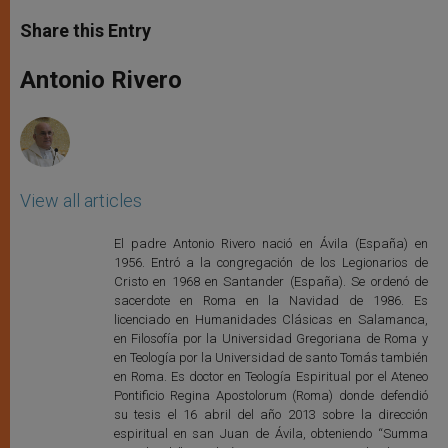
a
s
c
i
a
t
s
e
t
r
Share this Entry
s
e
b
t
e
A
n
o
e
p
g
o
r
Antonio Rivero
p
e
k
r
View all articles
El padre Antonio Rivero nació en Ávila (España) en
1956. Entró a la congregación de los Legionarios de
Cristo en 1968 en Santander (España). Se ordenó de
sacerdote en Roma en la Navidad de 1986. Es
licenciado en Humanidades Clásicas en Salamanca,
en Filosofía por la Universidad Gregoriana de Roma y
en Teología por la Universidad de santo Tomás también
en Roma. Es doctor en Teología Espiritual por el Ateneo
Pontificio Regina Apostolorum (Roma) donde defendió
su tesis el 16 abril del año 2013 sobre la dirección
espiritual en san Juan de Ávila, obteniendo “Summa