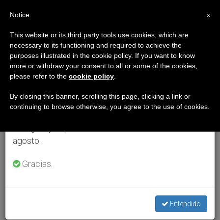
ES
Notice
×
x
Aviso importante
This website or its third party tools use cookies, which are
necessary to its functioning and required to achieve the
Del 27 de julio al 7 de agosto haremos la pausa
purposes illustrated in the cookie policy. If you want to know
anual, aprovechando que en el periodo de verano
more or withdraw your consent to all or some of the cookies,
please refer to the
cookie policy
.
se generan menos informaciones y también el
consumo de las mismas disminuye.
By closing this banner, scrolling this page, clicking a link or
continuing to browse otherwise, you agree to the use of cookies.
Retomamos el trabajo ordinario de las ediciones
en inglés y español de ZENIT el lunes 10 de
agosto.
Gracias.
Entendido