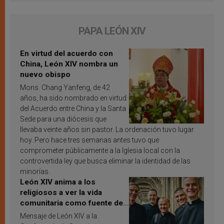
PAPA LEÓN XIV
En virtud del acuerdo con
China, León XIV nombra un
nuevo obispo
Mons. Chang Yanfeng, de 42
años, ha sido nombrado en virtud
del Acuerdo entre China y la Santa
Sede para una diócesis que
llevaba veinte años sin pastor. La ordenación tuvo lugar
hoy. Pero hace tres semanas antes tuvo que
comprometer públicamente a la Iglesia local con la
controvertida ley que busca eliminar la identidad de las
minorías.
León XIV anima a los
religiosos a ver la vida
comunitaria como fuente de
inspiración y santificación
Mensaje de León XIV a la