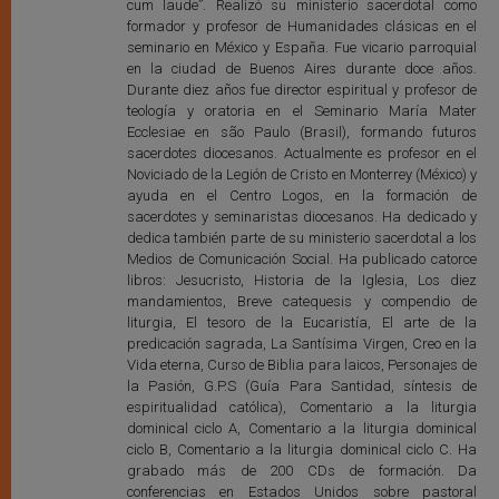
cum laude”. Realizó su ministerio sacerdotal como
formador y profesor de Humanidades clásicas en el
seminario en México y España. Fue vicario parroquial
en la ciudad de Buenos Aires durante doce años.
Durante diez años fue director espiritual y profesor de
teología y oratoria en el Seminario María Mater
Ecclesiae en são Paulo (Brasil), formando futuros
sacerdotes diocesanos. Actualmente es profesor en el
Noviciado de la Legión de Cristo en Monterrey (México) y
ayuda en el Centro Logos, en la formación de
sacerdotes y seminaristas diocesanos. Ha dedicado y
dedica también parte de su ministerio sacerdotal a los
Medios de Comunicación Social. Ha publicado catorce
libros: Jesucristo, Historia de la Iglesia, Los diez
mandamientos, Breve catequesis y compendio de
liturgia, El tesoro de la Eucaristía, El arte de la
predicación sagrada, La Santísima Virgen, Creo en la
Vida eterna, Curso de Biblia para laicos, Personajes de
la Pasión, G.P.S (Guía Para Santidad, síntesis de
espiritualidad católica), Comentario a la liturgia
dominical ciclo A, Comentario a la liturgia dominical
ciclo B, Comentario a la liturgia dominical ciclo C. Ha
grabado más de 200 CDs de formación. Da
conferencias en Estados Unidos sobre pastoral