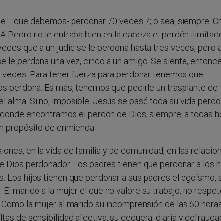
be –que debemos- perdonar 70 veces 7; o sea, siempre. Cr
A Pedro no le entraba bien en la cabeza el perdón ilimitad
eces que a un judío se le perdona hasta tres veces, pero 
se le perdona una vez, cinco a un amigo. Se siente, entonce
7 veces. Para tener fuerza para perdonar tenemos que
 perdona. Es más, tenemos que pedirle un trasplante de
el alma. Si no, imposible. Jesús se pasó toda su vida perd
n donde encontramos el perdón de Dios, siempre, a todas h
on propósito de enmienda.
es, en la vida de familia y de comunidad, en las relacio
 de Dios perdonador. Los padres tienen que perdonar a los h
. Los hijos tienen que perdonar a sus padres el egoísmo, 
 El marido a la mujer el que no valore su trabajo, no respet
s. Como la mujer al marido su incomprensión de las 60 hora
altas de sensibilidad afectiva, su ceguera, diaria y defraud