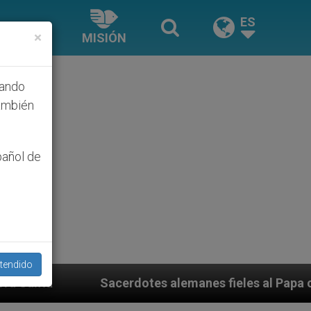
ES
×
MISIÓN
hando
ambién
pañol de
tendido
lemanes fieles al Papa contestan a su propio obispo (y