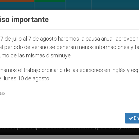
IGLESIA Y MUNDO
DOCUMENTOS
DONATIVOS
iso importante
7 de julio al 7 de agosto haremos la pausa anual, aprovec
el periodo de verano se generan menos informaciones y t
umo de las mismas disminuye.
amos el trabajo ordinario de las ediciones en inglés y es
l lunes 10 de agosto.
as.
En
ianos (y no sólo) en Tierra Santa
Sacerdotes a