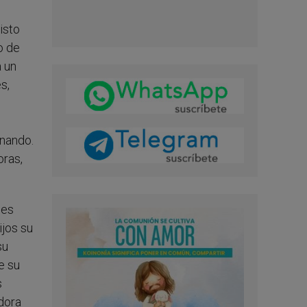
isto
o de
a un
s,
onando.
oras,
nes
ijos su
su
e su
s
adora