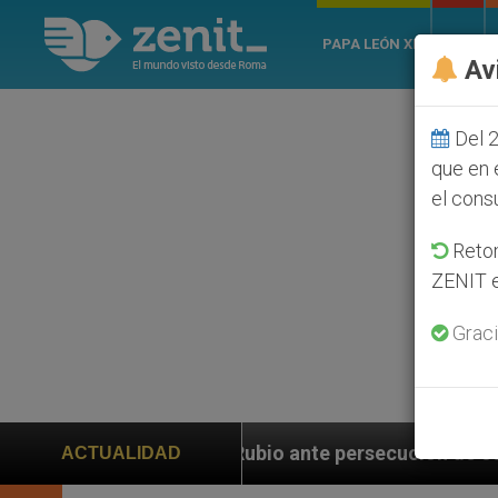
PAPA LEÓN XIV
ROMA
Av
Del 2
que en 
el cons
Retom
ZENIT e
Graci
ante persecución de colonos judíos que afecta a crist
ACTUALIDAD