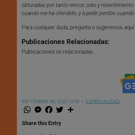
obturadas por tanto rencor, odio y resentimient
cuando me ha ofendido, y a pedir perdón cuando 
Para cualquier duda, pregunta o sugerencia, aquí 
Publicaciones Relacionadas:
Publicaciones no relacionadas.
SEPTIEMBRE 08, 2020 12:49
ESPIRITUALIDAD
W
M
F
T
S
h
e
a
w
h
a
s
c
i
a
t
s
e
t
r
Share this Entry
s
e
b
t
e
A
n
o
e