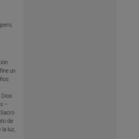
 pero,
ión.
fine un
años
: Dios
os –
 Sacro
nto de
la luz,