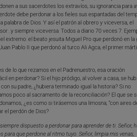
erdonen a sus sacerdotes los extravíos, su ignorancia para 
erdote debe perdonar a los fieles sus espantadas del temp
a palabra de Dios. Y así el patrón al obrero y viceversa, el
fesor…y siempre viceversa. Todos a diario 70 veces 7. Ejem
l extremo: el beato jesuita Miguel Pro que perdonó en la 
Juan Pablo II que perdonó al turco Ali Agca, el primer márti
s de lo que rezamos en el Padrenuestro, esa oración
 en perdonar? Si el hijo pródigo, al volver a casa, se hub
on su padre, ¿hubiera terminado igual la historia? Si no
mos poco al sacramento de la reconciliación? El que se 
onamos, ¿es como si tirásemos una limosna, “con aires d
ar el perdón de Dios?
 siempre dispuesto a perdonar para aprender de ti. Señor,
para que perdone al ritmo tuyo. Señor, limpia mis venas,