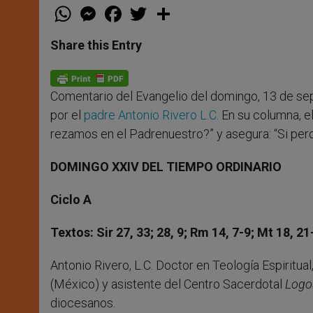
W
M
F
T
S
h
e
a
w
h
a
s
c
i
a
t
s
e
t
r
Share this Entry
s
e
b
t
e
A
n
o
e
p
g
o
r
p
e
k
Comentario del Evangelio del domingo, 13 de s
r
por el
padre Antonio Rivero L.C.
En su columna, e
rezamos en el Padrenuestro?” y asegura: “Si perdo
DOMINGO XXIV DEL TIEMPO ORDINARIO
Ciclo A
Textos: Sir 27, 33; 28, 9; Rm 14, 7-9; Mt 18, 21
Antonio Rivero, L.C. Doctor en Teología Espiritua
(México) y asistente del Centro Sacerdotal
Logo
diocesanos.