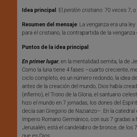
Idea principal
: El
perdón cristiano
: 70 veces 7, 
Resumen del mensaje
: La venganza era una ley 
para el cristiano, la contrapartida de la venganza 
Puntos de la idea principal
:
En primer lugar
, en la mentalidad semita, la de J
Como la luna tiene 4 fases –cuarto creciente, men
ciclo completo, es un número redondo, la idea de
antes de la creación del mundo, Dios había creado 
(infierno), el Trono de la Gloria, el santuario cel
hizo el mundo en 7 jornadas, los dones del Espíri
decía san Gregorio de Nazianzo–. En la catedral
Imperio Romano Germánico, con sus 7 gradas a h
Jerusalén, está el candelabro de bronce, de los 7 
que es Dios.