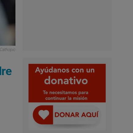
/Cathopic
dre