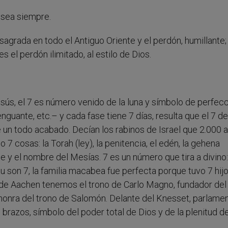
o sea siempre.
sagrada en todo el Antiguo Oriente y el perdón, humillante;
es el perdón ilimitado, al estilo de Dios.
esús, el 7 es número venido de la luna y símbolo de perfecc
guante, etc.– y cada fase tiene 7 días, resulta que el 7 de
 un todo acabado. Decían los rabinos de Israel que 2.000 
7 cosas: la Torah (ley), la penitencia, el edén, la gehena
este y el nombre del Mesías. 7 es un número que tira a divino
tu son 7, la familia macabea fue perfecta porque tuvo 7 hij
 de Aachen tenemos el trono de Carlo Magno, fundador del
onra del trono de Salomón. Delante del Knesset, parlame
brazos, símbolo del poder total de Dios y de la plenitud de 