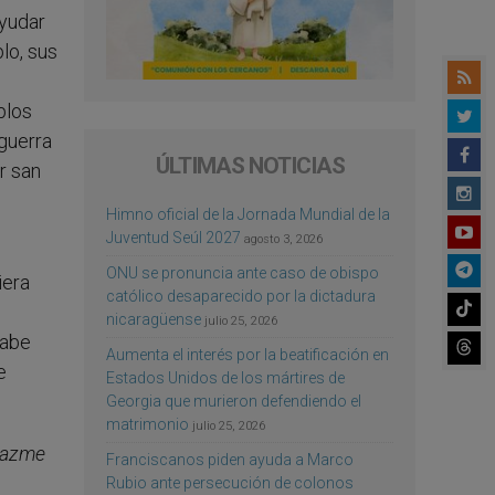
ayudar
lo, sus
plos
guerra
ÚLTIMAS NOTICIAS
r san
Himno oficial de la Jornada Mundial de la
Juventud Seúl 2027
agosto 3, 2026
ONU se pronuncia ante caso de obispo
iera
católico desaparecido por la dictadura
nicaragüense
julio 25, 2026
sabe
Aumenta el interés por la beatificación en
e
Estados Unidos de los mártires de
Georgia que murieron defendiendo el
matrimonio
julio 25, 2026
 hazme
Franciscanos piden ayuda a Marco
Rubio ante persecución de colonos