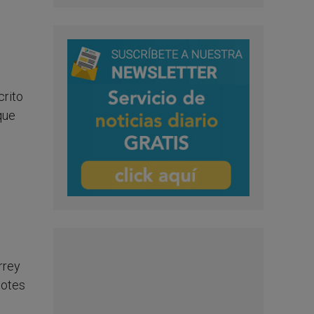
crito
que
rrey
dotes