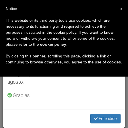
ES
Notice
×
x
Aviso importante
This website or its third party tools use cookies, which are
necessary to its functioning and required to achieve the
Del 27 de julio al 7 de agosto haremos la pausa
purposes illustrated in the cookie policy. If you want to know
anual, aprovechando que en el periodo de verano
more or withdraw your consent to all or some of the cookies,
please refer to the
cookie policy
.
se generan menos informaciones y también el
consumo de las mismas disminuye.
By closing this banner, scrolling this page, clicking a link or
continuing to browse otherwise, you agree to the use of cookies.
Retomamos el trabajo ordinario de las ediciones
en inglés y español de ZENIT el lunes 10 de
agosto.
Gracias.
Entendido