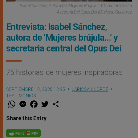
Isabel Sánchez, Autora De 'Mujeres Brújula...' Y Directora De La
Asesoría Del Opus Dei (C) Paola Gutiérrez
Entrevista: Isabel Sánchez,
autora de ‘Mujeres brújula…’ y
secretaria central del Opus Dei
75 historias de mujeres inspiradoras
SEPTIEMBRE 10, 2020 12:25
LARISSA I. LÓPEZ
TESTIMONIOS
W
M
F
T
S
h
e
a
w
h
a
s
c
i
a
t
s
e
t
r
Share this Entry
s
e
b
t
e
A
n
o
e
p
g
o
r
p
e
k