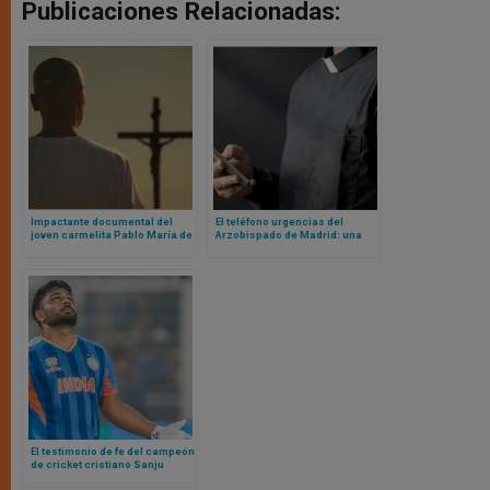
Publicaciones Relacionadas:
Impactante documental del
El teléfono urgencias del
joven carmelita Pablo María de
Arzobispado de Madrid: una
la Cruz que abrazó con alegría
excelente iniciativa para
la hermana muerte
replicar, porque salva almas
El testimonio de fe del campeón
de cricket cristiano Sanju
Samson