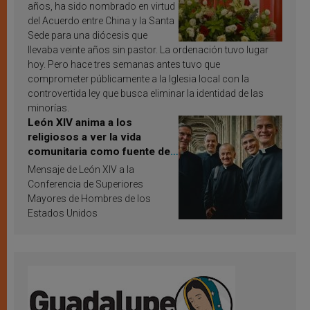
años, ha sido nombrado en virtud
del Acuerdo entre China y la Santa
Sede para una diócesis que
llevaba veinte años sin pastor. La ordenación tuvo lugar
hoy. Pero hace tres semanas antes tuvo que
comprometer públicamente a la Iglesia local con la
controvertida ley que busca eliminar la identidad de las
minorías.
León XIV anima a los
religiosos a ver la vida
comunitaria como fuente de
inspiración y santificación
Mensaje de León XIV a la
Conferencia de Superiores
Mayores de Hombres de los
Estados Unidos