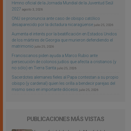
Himno oficial de la Jornada Mundial de la Juventud Seúl
2027
agosto 3, 2026
ONU se pronuncia ante caso de obispo católico
desaparecido por la dictadura nicaragüense
julio 25, 2026
Aumenta el interés por la beatificación en Estados Unidos
de los mártires de Georgia que murieron defendiendo el
matrimonio
julio 25, 2026
Franciscanos piden ayuda a Marco Rubio ante
persecución de colonos judíos que afecta a cristianos (y
no sólo) en Tierra Santa
julio 25, 2026
Sacerdotes alemanes fieles al Papa contestan a su propio
obispo (y cardenal) quien les orilla a bendecir parejas del
mismo sexo en importante diócesis
julio 25, 2026
PUBLICACIONES MÁS VISTAS