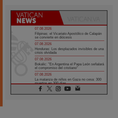
07.08.2026
Filipinas: el Vicariato Apostólico de Calapán
se convierte en diócesis
07.08.2026
Honduras: Los desplazados invisibles de una
crisis olvidada
07.08.2026
Bokalic: "En Argentina el Papa León señalará
el compromiso del cristiano"
07.08.2026
La matanza de niños en Gaza no cesa: 300
muertos en 300 días
07.08.2026
Tagle: La guerra desfigura el mundo, solo la
revelación de Dios lo transfigura
07.08.2026
Presentada la Trienal de Arte de las
Universidades Católicas: «Exercises in
Empathy»