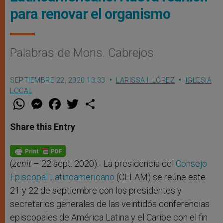
para renovar el organismo
Palabras de Mons. Cabrejos
SEPTIEMBRE 22, 2020 13:33
LARISSA I. LÓPEZ
IGLESIA
LOCAL
W
M
F
T
S
h
e
a
w
h
a
s
c
i
a
t
s
e
t
r
Share this Entry
s
e
b
t
e
A
n
o
e
p
g
o
r
p
e
k
r
(
zenit
– 22 sept. 2020).- La presidencia del
Consejo
Episcopal Latinoamericano
(CELAM) se reúne este
21 y 22 de septiembre con los presidentes y
secretarios generales de las veintidós conferencias
episcopales de América Latina y el Caribe con el fin