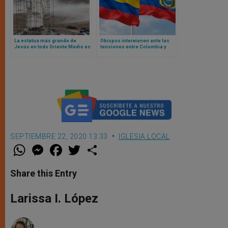
La estatua más grande de
Obispos intervienen ante las
Jesús en todo Oriente Medio es
tensiones entre Colombia y
construida en Líbano y así es
Ecuador en la guerra comercial
y el impacto en las
comunidades fronterizas
SEPTIEMBRE 22, 2020 13:33
IGLESIA LOCAL
W
M
F
T
S
h
e
a
w
h
a
s
c
i
a
t
s
e
t
r
Share this Entry
s
e
b
t
e
A
n
o
e
p
g
o
r
Larissa I. López
p
e
k
r