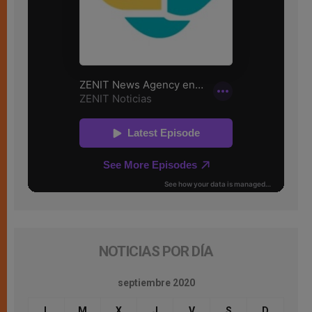
NOTICIAS POR DÍA
septiembre 2020
L
M
X
J
V
S
D