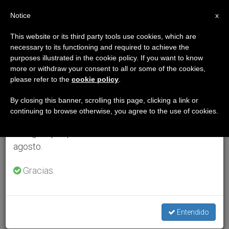
ES
Notice
×
x
Aviso importante
This website or its third party tools use cookies, which are
necessary to its functioning and required to achieve the
Del 27 de julio al 7 de agosto haremos la pausa
purposes illustrated in the cookie policy. If you want to know
anual, aprovechando que en el periodo de verano
more or withdraw your consent to all or some of the cookies,
please refer to the
cookie policy
.
se generan menos informaciones y también el
consumo de las mismas disminuye.
By closing this banner, scrolling this page, clicking a link or
continuing to browse otherwise, you agree to the use of cookies.
Retomamos el trabajo ordinario de las ediciones
en inglés y español de ZENIT el lunes 10 de
agosto.
Gracias.
Entendido