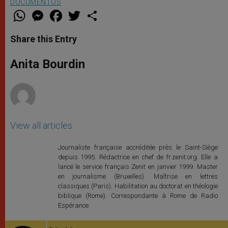
DOCUMENTOS
W
M
F
T
S
h
e
a
w
h
a
s
c
i
a
t
s
e
t
r
Share this Entry
s
e
b
t
e
A
n
o
e
p
g
o
r
Anita Bourdin
p
e
k
r
View all articles
Journaliste française accréditée près le Saint-Siège
depuis 1995. Rédactrice en chef de fr.zenit.org. Elle a
lancé le service français Zenit en janvier 1999. Master
en journalisme (Bruxelles). Maîtrise en lettres
classiques (Paris). Habilitation au doctorat en théologie
biblique (Rome). Correspondante à Rome de Radio
Espérance.