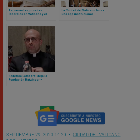
Así serán las jornadas
La Ciudad del Vaticano lanza
laborales en Vaticano y el
una app institucional
blindaje contra nepotismo
según nuevos Reglamentos de
León XIV
Federico Lombardi deja la
Fundación Ratzinger –
Benedicto XVI, llega Roberto
Regoli
SEPTIEMBRE 29, 2020 14:20
CIUDAD DEL VATICANO
,