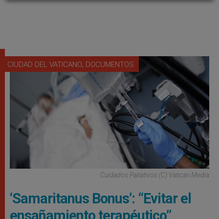
,
CIUDAD DEL VATICANO
DOCUMENTOS
Cuidados Paliativos (C) Vatican Media
‘Samaritanus Bonus’: “Evitar el
ensañamiento terapéutico”