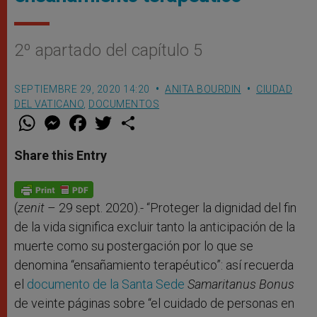
2º apartado del capítulo 5
SEPTIEMBRE 29, 2020 14:20
ANITA BOURDIN
CIUDAD
DEL VATICANO
,
DOCUMENTOS
W
M
F
T
S
h
e
a
w
h
a
s
c
i
a
t
s
e
t
r
Share this Entry
s
e
b
t
e
A
n
o
e
p
g
o
r
p
e
k
r
(
zenit
– 29 sept. 2020).- “Proteger la dignidad del fin
de la vida significa excluir tanto la anticipación de la
muerte como su postergación por lo que se
denomina “ensañamiento terapéutico”: así recuerda
el
documento de la Santa Sede
Samaritanus Bonus
de veinte páginas sobre “el cuidado de personas en