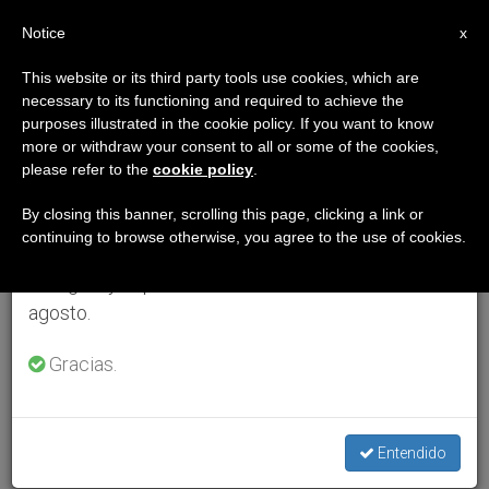
ES
Notice
×
x
Aviso importante
This website or its third party tools use cookies, which are
necessary to its functioning and required to achieve the
Del 27 de julio al 7 de agosto haremos la pausa
purposes illustrated in the cookie policy. If you want to know
anual, aprovechando que en el periodo de verano
more or withdraw your consent to all or some of the cookies,
please refer to the
cookie policy
.
se generan menos informaciones y también el
consumo de las mismas disminuye.
By closing this banner, scrolling this page, clicking a link or
continuing to browse otherwise, you agree to the use of cookies.
Retomamos el trabajo ordinario de las ediciones
en inglés y español de ZENIT el lunes 10 de
agosto.
Gracias.
Entendido