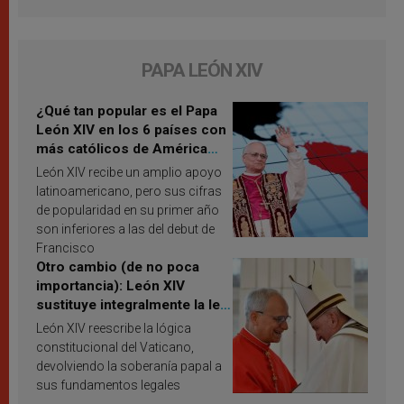
PAPA LEÓN XIV
¿Qué tan popular es el Papa
León XIV en los 6 países con
más católicos de América
Latina en 2026? Publican
León XIV recibe un amplio apoyo
resultados de investigación
latinoamericano, pero sus cifras
de popularidad en su primer año
son inferiores a las del debut de
Francisco
Otro cambio (de no poca
importancia): León XIV
sustituye integralmente la ley
vaticana de Papa Francisco
León XIV reescribe la lógica
constitucional del Vaticano,
devolviendo la soberanía papal a
sus fundamentos legales