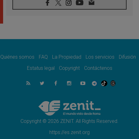
08.08.2026
En Colombia, «la paz no se compra con una
firma»
08.08.2026
En Venezuela celebraron los 416 años del
Santo Cristo de La Grita
08.08.2026
El Papa: en Santa Ágata contemplamos la
victoria del amor sobre la muerte
Quiénes somos
FAQ
La Propiedad
Los servicios
Difusión
08.08.2026
León XIV visitará el Santuario de la Madre
Estatus legal
Copyright
Contáctenos
del Buen Consejo de Genazzano
07.08.2026
Filipinas: el Vicariato Apostólico de Calapán
se convierte en diócesis
07.08.2026
Honduras: Los desplazados invisibles de una
crisis olvidada
Copyright © 2026 ZENIT. All Rights Reserved.
https://es.zenit.org