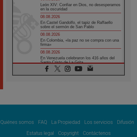
León XIV: Confiar en Dios, no desesperarnos
en la oscuridad
08.08.2026
En Castel Gandolfo, el tapiz de Raffaello
sobre el sermón de San Pablo
08.08.2026
En Colombia, «la paz no se compra con una
firma»
08.08.2026
En Venezuela celebraron los 416 años del
Santo Cristo de La Grita
08.08.2026
El Papa: en Santa Ágata contemplamos la
victoria del amor sobre la muerte
08.08.2026
León XIV visitará el Santuario de la Madre
del Buen Consejo de Genazzano
07.08.2026
Filipinas: el Vicariato Apostólico de Calapán
se convierte en diócesis
Quiénes somos
FAQ
La Propiedad
Los servicios
Difusión
07.08.2026
Honduras: Los desplazados invisibles de una
Estatus legal
Copyright
Contáctenos
crisis olvidada