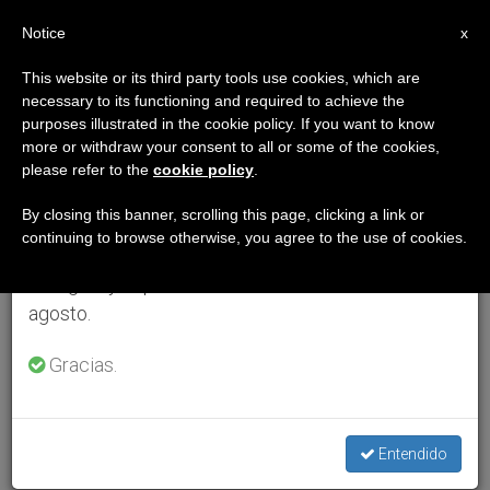
ES
Notice
×
x
Aviso importante
This website or its third party tools use cookies, which are
necessary to its functioning and required to achieve the
Del 27 de julio al 7 de agosto haremos la pausa
purposes illustrated in the cookie policy. If you want to know
anual, aprovechando que en el periodo de verano
more or withdraw your consent to all or some of the cookies,
please refer to the
cookie policy
.
se generan menos informaciones y también el
consumo de las mismas disminuye.
By closing this banner, scrolling this page, clicking a link or
continuing to browse otherwise, you agree to the use of cookies.
Retomamos el trabajo ordinario de las ediciones
en inglés y español de ZENIT el lunes 10 de
agosto.
Gracias.
Entendido