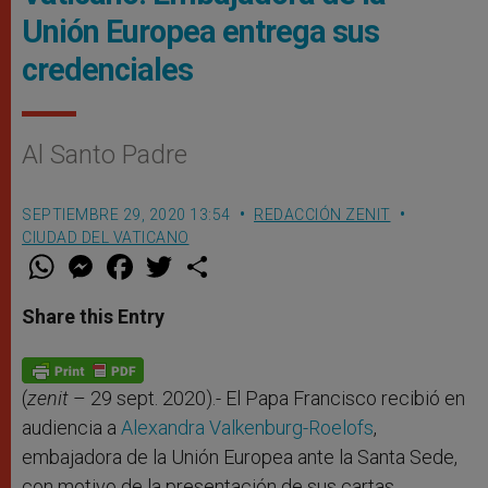
Unión Europea entrega sus
credenciales
Al Santo Padre
SEPTIEMBRE 29, 2020 13:54
REDACCIÓN ZENIT
CIUDAD DEL VATICANO
W
M
F
T
S
h
e
a
w
h
a
s
c
i
a
t
s
e
t
r
Share this Entry
s
e
b
t
e
A
n
o
e
p
g
o
r
p
e
k
r
(
zenit
– 29 sept. 2020).- El Papa Francisco recibió en
audiencia a
Alexandra Valkenburg-Roelofs
,
embajadora de la Unión Europea ante la Santa Sede,
con motivo de la presentación de sus cartas