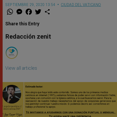
SEPTIEMBRE 29, 2020 13:54
CIUDAD DEL VATICANO
W
M
F
T
S
h
e
a
w
h
a
s
c
i
a
t
s
e
t
r
Share this Entry
s
e
b
t
e
A
n
o
e
p
g
o
r
Redacción zenit
p
e
k
r
View all articles